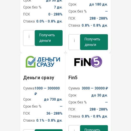
Срок
до 30 дн.
Срок
до 180 дн.
Срок без %
7 дн.
Срок без %
—
ПСК
0 - 288%
ПСК
288 - 288%
Ставка
0.0% - 0.8% дн.
Ставка
0.8% - 0.8% дн.
Получить
i
Получить
i
деньги
деньги
Деньги сразу
Fin5
Сумма
1000 — 300000
Сумма
3000 — 30000 ₽
₽
Срок
до 30 дн.
Срок
до 730 дн.
Срок без %
—
Срок без %
—
ПСК
288 - 288%
ПСК
36 - 288%
Ставка
0.8% - 0.8% дн.
Ставка
0.1% - 0.8% дн.
Получить