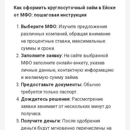
Как оформить круглосуточный займ в Ейске
от МФО: пошаговая инструкция
Выберите МФО:
Изучите предложения
различных компаний, обращая внимание
на процентные ставки, максимальные
суммы и сроки.
Заполните заявку:
На сайте выбранной
МФО заполните онлайн-анкету, указав
личные данные, контактную информацию
и желаемую сумму займа.
Предоставьте документы:
Обычно
требуется только паспорт.
Дождитесь решения:
Рассмотрение
заявки занимает от нескольких минут до
получаса.
Получите деньги:
После одобрения
деньги будут мгновенно перечислены на