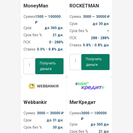
MoneyMan
ROCKETMAN
Сумма
1500 — 100000
Сумма
3000 — 30000 ₽
₽
Срок
до 30 дн.
Срок
до 365 дн.
Срок без %
—
Срок без %
21 дн.
ПСК
288 - 288%
ПСК
0 - 288%
Ставка
0.8% - 0.8% дн.
Ставка
0.0% - 0.8% дн.
Получить
i
Получить
i
деньги
деньги
Webbankir
МигКредит
Сумма
3000 — 30000 ₽
Сумма
3000 — 100000
₽
Срок
до 31 дн.
Срок
до 365 дн.
Срок без %
30 дн.
Срок без %
21 дн.