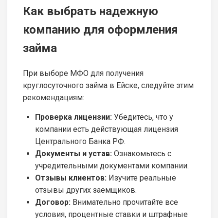
Как выбрать надежную
компанию для оформления
займа
При выборе МФО для получения
круглосуточного займа в Ейске, следуйте этим
рекомендациям:
Проверка лицензии:
Убедитесь, что у
компании есть действующая лицензия
Центрального Банка РФ.
Документы и устав:
Ознакомьтесь с
учредительными документами компании.
Отзывы клиентов:
Изучите реальные
отзывы других заемщиков.
Договор:
Внимательно прочитайте все
условия, процентные ставки и штрафные