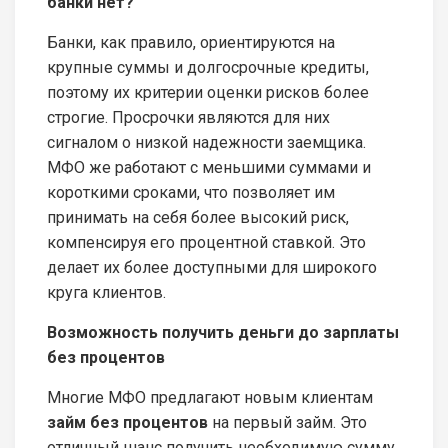
банки нет?
Банки, как правило, ориентируются на
крупные суммы и долгосрочные кредиты,
поэтому их критерии оценки рисков более
строгие. Просрочки являются для них
сигналом о низкой надежности заемщика.
МФО же работают с меньшими суммами и
короткими сроками, что позволяет им
принимать на себя более высокий риск,
компенсируя его процентной ставкой. Это
делает их более доступными для широкого
круга клиентов.
Возможность получить деньги до зарплаты
без процентов
Многие МФО предлагают новым клиентам
займ без процентов
на первый займ. Это
отличный шанс получить необходимую сумму