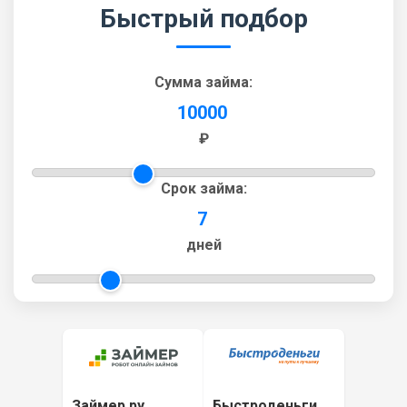
Быстрый подбор
Сумма займа:
10000
₽
Срок займа:
7
дней
Займер.ру
Быстроденьги