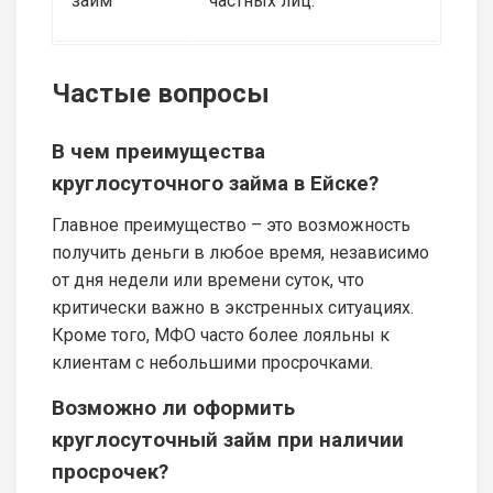
займ
частных лиц.
Частые вопросы
В чем преимущества
круглосуточного займа в Ейске?
Главное преимущество – это возможность
получить деньги в любое время, независимо
от дня недели или времени суток, что
критически важно в экстренных ситуациях.
Кроме того, МФО часто более лояльны к
клиентам с небольшими просрочками.
Возможно ли оформить
круглосуточный займ при наличии
просрочек?