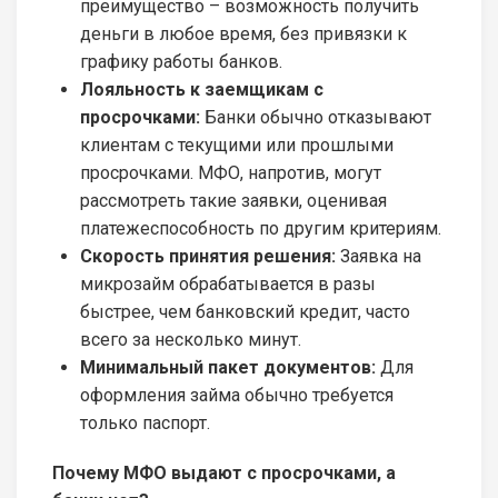
преимущество – возможность получить
деньги в любое время, без привязки к
графику работы банков.
Лояльность к заемщикам с
просрочками:
Банки обычно отказывают
клиентам с текущими или прошлыми
просрочками. МФО, напротив, могут
рассмотреть такие заявки, оценивая
платежеспособность по другим критериям.
Скорость принятия решения:
Заявка на
микрозайм обрабатывается в разы
быстрее, чем банковский кредит, часто
всего за несколько минут.
Минимальный пакет документов:
Для
оформления займа обычно требуется
только паспорт.
Почему МФО выдают с просрочками, а