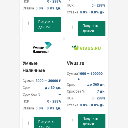
ПСК
0 - 288%
ПСК
0 - 288%
Ставка
0.0% - 0.8% дн.
Ставка
0.0% - 0.8% дн.
Получить
i
Получить
i
деньги
деньги
Умные
Vivus.ru
Наличные
Сумма
1000 — 100000
₽
Сумма
3000 — 30000 ₽
Срок
до 365 дн.
Срок
до 30 дн.
Срок без %
7 дн.
Срок без %
—
ПСК
0 - 288%
ПСК
0 - 288%
Ставка
0.0% - 0.8% дн.
Ставка
0.0% - 0.8% дн.
Получить
i
Получить
i
деньги
деньги