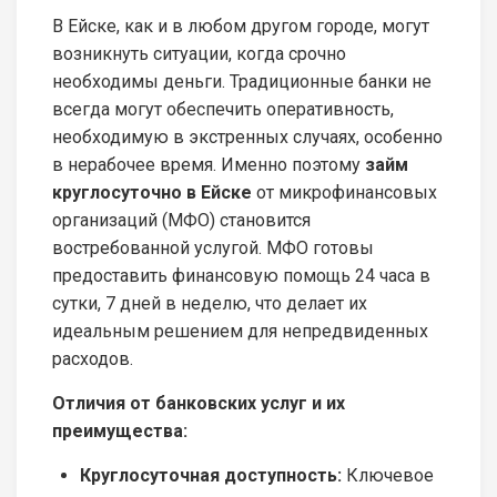
В Ейске, как и в любом другом городе, могут
возникнуть ситуации, когда срочно
необходимы деньги. Традиционные банки не
всегда могут обеспечить оперативность,
необходимую в экстренных случаях, особенно
в нерабочее время. Именно поэтому
займ
круглосуточно в Ейске
от микрофинансовых
организаций (МФО) становится
востребованной услугой. МФО готовы
предоставить финансовую помощь 24 часа в
сутки, 7 дней в неделю, что делает их
идеальным решением для непредвиденных
расходов.
Отличия от банковских услуг и их
преимущества:
Круглосуточная доступность:
Ключевое