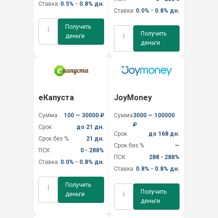
Ставка
0.5% - 0.8% дн.
Ставка
0.0% - 0.8% дн.
Получить
i
Получить
i
деньги
деньги
еКапуста
JoyMoney
Сумма
100 — 30000 ₽
Сумма
3000 — 100000
₽
Срок
до 21 дн.
Срок
до 168 дн.
Срок без %
21 дн.
Срок без %
—
ПСК
0 - 288%
ПСК
288 - 288%
Ставка
0.0% - 0.8% дн.
Ставка
0.8% - 0.8% дн.
Получить
i
Получить
i
деньги
деньги