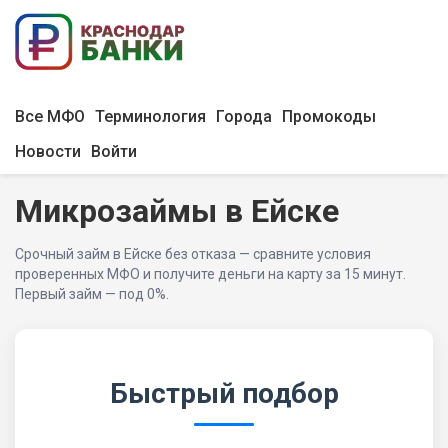
Все МФО
Терминология
Города
Промокоды
Новости
Войти
Микрозаймы в Ейске
Срочный займ в Ейске без отказа — сравните условия
проверенных МФО и получите деньги на карту за 15 минут.
Первый займ — под 0%.
Быстрый подбор