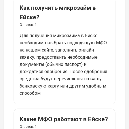
Как получить микрозайм в
Ейске?
Ответов:
1
Для получения микрозайма в Ейске
необходимо выбрать подходящую МФО
на нашем сайте, заполнить онлайн-
заявку, предоставить необходимые
документы (обычно паспорт) и
дождаться одобрения. После одобрения
средства будут перечислены на вашу
банковскую карту или другим удобным
способом.
Какие МФО работают в Ейске?
Ответов:
1