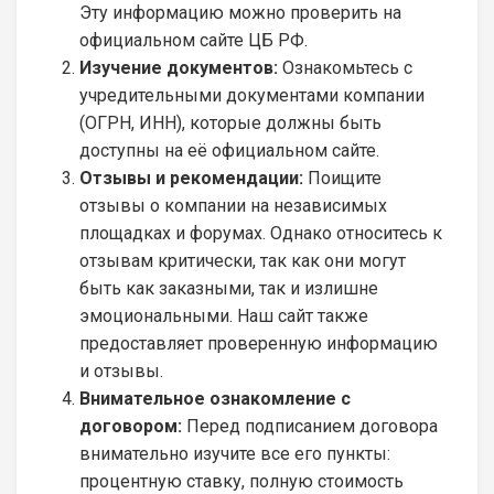
Эту информацию можно проверить на
официальном сайте ЦБ РФ.
Изучение документов:
Ознакомьтесь с
учредительными документами компании
(ОГРН, ИНН), которые должны быть
доступны на её официальном сайте.
Отзывы и рекомендации:
Поищите
отзывы о компании на независимых
площадках и форумах. Однако относитесь к
отзывам критически, так как они могут
быть как заказными, так и излишне
эмоциональными. Наш сайт также
предоставляет проверенную информацию
и отзывы.
Внимательное ознакомление с
договором:
Перед подписанием договора
внимательно изучите все его пункты:
процентную ставку, полную стоимость