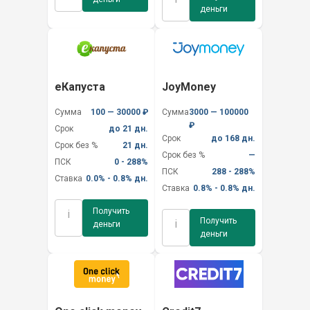
деньги
еКапуста
JoyMoney
Сумма
100 — 30000 ₽
Сумма
3000 — 100000
₽
Срок
до 21 дн.
Срок
до 168 дн.
Срок без %
21 дн.
Срок без %
—
ПСК
0 - 288%
ПСК
288 - 288%
Ставка
0.0% - 0.8% дн.
Ставка
0.8% - 0.8% дн.
Получить
i
Получить
i
деньги
деньги