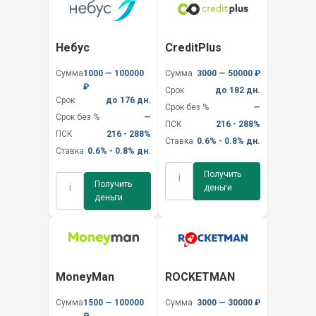
Небус
CreditPlus
Сумма
1000 — 100000
Сумма
3000 — 50000 ₽
₽
Срок
до 182 дн.
Срок
до 176 дн.
Срок без %
—
Срок без %
—
ПСК
216 - 288%
ПСК
216 - 288%
Ставка
0.6% - 0.8% дн.
Ставка
0.6% - 0.8% дн.
Получить
i
Получить
i
деньги
деньги
MoneyMan
ROCKETMAN
Сумма
1500 — 100000
Сумма
3000 — 30000 ₽