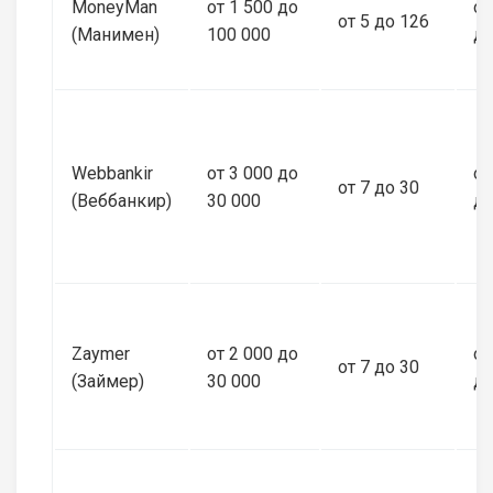
MoneyMan
от 1 500 до
от
от 5 до 126
(Манимен)
100 000
до
Webbankir
от 3 000 до
от
от 7 до 30
(Веббанкир)
30 000
до
Zaymer
от 2 000 до
от
от 7 до 30
(Займер)
30 000
до