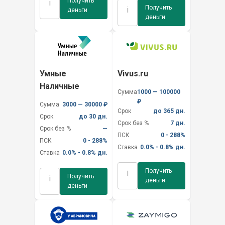
Получить
i
Получить
i
деньги
деньги
Умные
Vivus.ru
Наличные
Сумма
1000 — 100000
₽
Сумма
3000 — 30000 ₽
Срок
до 365 дн.
Срок
до 30 дн.
Срок без %
7 дн.
Срок без %
—
ПСК
0 - 288%
ПСК
0 - 288%
Ставка
0.0% - 0.8% дн.
Ставка
0.0% - 0.8% дн.
Получить
i
Получить
i
деньги
деньги