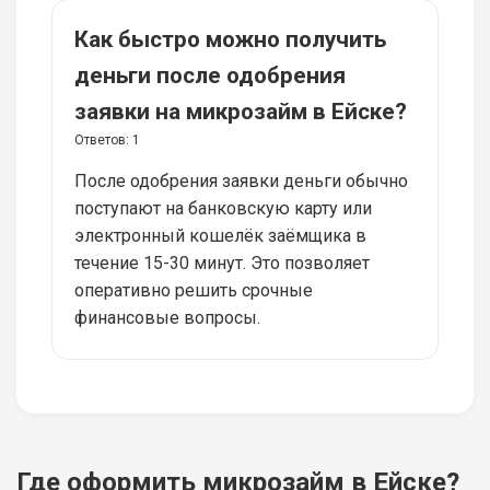
Как быстро можно получить
деньги после одобрения
заявки на микрозайм в Ейске?
Ответов:
1
После одобрения заявки деньги обычно
поступают на банковскую карту или
электронный кошелёк заёмщика в
течение 15-30 минут. Это позволяет
оперативно решить срочные
финансовые вопросы.
Где оформить микрозайм в Ейске?