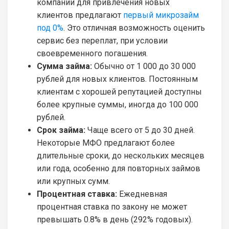
компании для привлечения новых
клиентов предлагают
первый микрозайм
под 0%
. Это отличная возможность оценить
сервис без переплат, при условии
своевременного погашения.
Сумма займа:
Обычно от 1 000 до 30 000
рублей для новых клиентов. Постоянным
клиентам с хорошей репутацией доступны
более крупные суммы, иногда до 100 000
рублей.
Срок займа:
Чаще всего от 5 до 30 дней.
Некоторые МФО предлагают более
длительные сроки, до нескольких месяцев
или года, особенно для повторных займов
или крупных сумм.
Процентная ставка:
Ежедневная
процентная ставка по закону не может
превышать 0.8% в день (292% годовых).