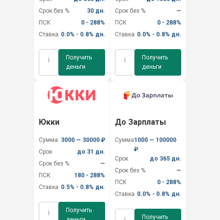
Срок без %
30 дн.
Срок без %
—
ПСК
0 - 288%
ПСК
0 - 288%
Ставка
0.0% - 0.8% дн.
Ставка
0.0% - 0.8% дн.
Получить
Получить
i
i
деньги
деньги
Юкки
До Зарплаты
Сумма
3000 — 30000 ₽
Сумма
1000 — 100000
₽
Срок
до 31 дн.
Срок
до 365 дн.
Срок без %
—
Срок без %
—
ПСК
180 - 288%
ПСК
0 - 288%
Ставка
0.5% - 0.8% дн.
Ставка
0.0% - 0.8% дн.
Получить
i
Получить
i
деньги