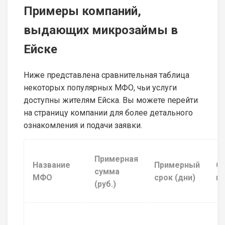
Примеры компаний,
выдающих микрозаймы в
Ейске
Ниже представлена сравнительная таблица
некоторых популярных МФО, чьи услуги
доступны жителям Ейска. Вы можете перейти
на страницу компании для более детального
ознакомления и подачи заявки.
Примерная
Название
Примерный
С
сумма
МФО
срок (дни)
в 
(руб.)