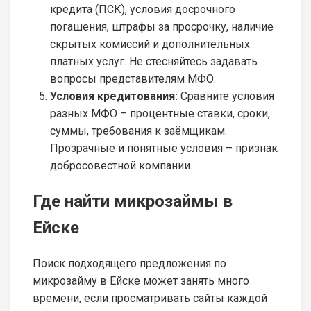
кредита (ПСК), условия досрочного
погашения, штрафы за просрочку, наличие
скрытых комиссий и дополнительных
платных услуг. Не стесняйтесь задавать
вопросы представителям МФО.
Условия кредитования:
Сравните условия
разных МФО – процентные ставки, сроки,
суммы, требования к заёмщикам.
Прозрачные и понятные условия – признак
добросовестной компании.
Где найти микрозаймы в
Ейске
Поиск подходящего предложения по
микрозайму в Ейске может занять много
времени, если просматривать сайты каждой