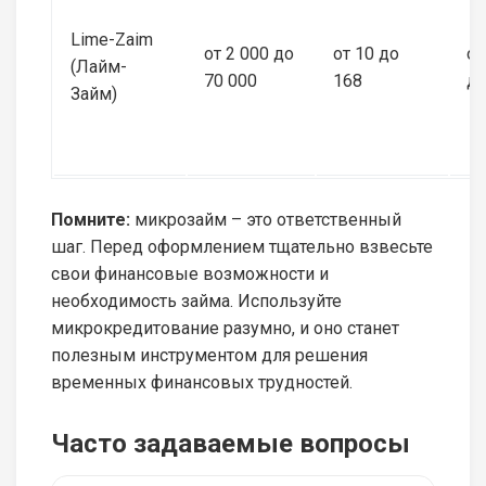
Lime-Zaim
от 2 000 до
от 10 до
от
(Лайм-
70 000
168
до
Займ)
Помните:
микрозайм – это ответственный
шаг. Перед оформлением тщательно взвесьте
свои финансовые возможности и
необходимость займа. Используйте
микрокредитование разумно, и оно станет
полезным инструментом для решения
временных финансовых трудностей.
Часто задаваемые вопросы