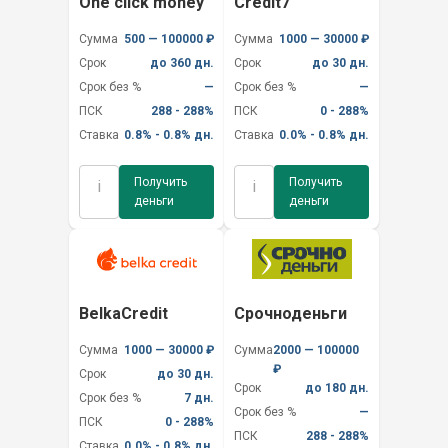
One click money
Credit7
Сумма
500 — 100000 ₽
Сумма
1000 — 30000 ₽
Срок
до 360 дн.
Срок
до 30 дн.
Срок без %
—
Срок без %
—
ПСК
288 - 288%
ПСК
0 - 288%
Ставка
0.8% - 0.8% дн.
Ставка
0.0% - 0.8% дн.
Получить
Получить
i
i
деньги
деньги
BelkaCredit
Срочноденьги
Сумма
1000 — 30000 ₽
Сумма
2000 — 100000
₽
Срок
до 30 дн.
Срок
до 180 дн.
Срок без %
7 дн.
Срок без %
—
ПСК
0 - 288%
ПСК
288 - 288%
Ставка
0.0% - 0.8% дн.