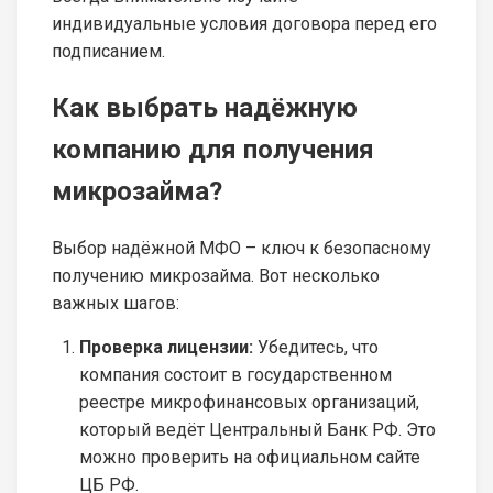
индивидуальные условия договора перед его
подписанием.
Как выбрать надёжную
компанию для получения
микрозайма?
Выбор надёжной МФО – ключ к безопасному
получению микрозайма. Вот несколько
важных шагов:
Проверка лицензии:
Убедитесь, что
компания состоит в государственном
реестре микрофинансовых организаций,
который ведёт Центральный Банк РФ. Это
можно проверить на официальном сайте
ЦБ РФ.