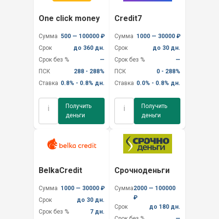
One click money
Credit7
Сумма
500 — 100000 ₽
Сумма
1000 — 30000 ₽
Срок
до 360 дн.
Срок
до 30 дн.
Срок без %
—
Срок без %
—
ПСК
288 - 288%
ПСК
0 - 288%
Ставка
0.8% - 0.8% дн.
Ставка
0.0% - 0.8% дн.
Получить
Получить
i
i
деньги
деньги
BelkaCredit
Срочноденьги
Сумма
1000 — 30000 ₽
Сумма
2000 — 100000
₽
Срок
до 30 дн.
Срок
до 180 дн.
Срок без %
7 дн.
Срок без %
—