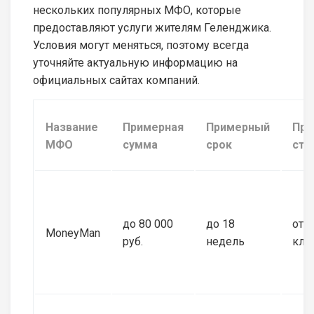
нескольких популярных МФО, которые
предоставляют услуги жителям Геленджика.
Условия могут меняться, поэтому всегда
уточняйте актуальную информацию на
официальных сайтах компаний.
Название
Примерная
Примерный
Про
МФО
сумма
срок
ста
до 80 000
до 18
от 
MoneyMan
руб.
недель
кли