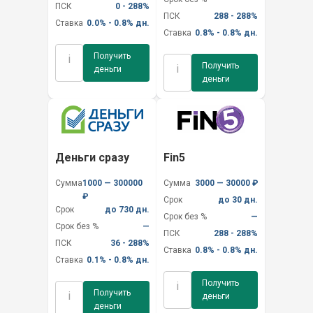
ПСК
0 - 288%
ПСК
288 - 288%
Ставка
0.0% - 0.8% дн.
Ставка
0.8% - 0.8% дн.
Получить
i
Получить
i
деньги
деньги
Деньги сразу
Fin5
Сумма
1000 — 300000
Сумма
3000 — 30000 ₽
₽
Срок
до 30 дн.
Срок
до 730 дн.
Срок без %
—
Срок без %
—
ПСК
288 - 288%
ПСК
36 - 288%
Ставка
0.8% - 0.8% дн.
Ставка
0.1% - 0.8% дн.
Получить
i
Получить
i
деньги
деньги