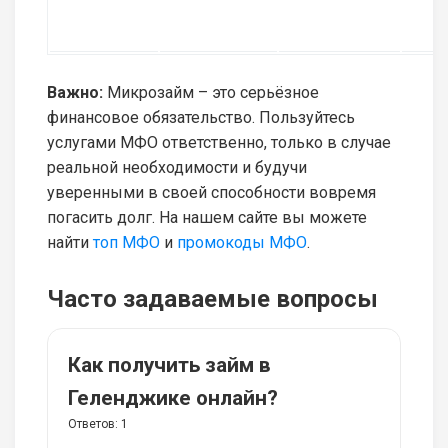
Важно:
Микрозайм – это серьёзное
финансовое обязательство. Пользуйтесь
услугами МФО ответственно, только в случае
реальной необходимости и будучи
уверенными в своей способности вовремя
погасить долг. На нашем сайте вы можете
найти
топ МФО
и
промокоды МФО
.
Часто задаваемые вопросы
Как получить займ в
Геленджике онлайн?
Ответов:
1