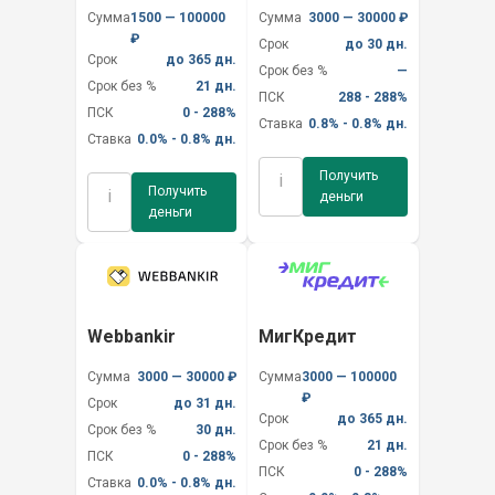
Сумма
1500 — 100000
Сумма
3000 — 30000 ₽
₽
Срок
до 30 дн.
Срок
до 365 дн.
Срок без %
—
Срок без %
21 дн.
ПСК
288 - 288%
ПСК
0 - 288%
Ставка
0.8% - 0.8% дн.
Ставка
0.0% - 0.8% дн.
Получить
i
Получить
i
деньги
деньги
Webbankir
МигКредит
Сумма
3000 — 30000 ₽
Сумма
3000 — 100000
₽
Срок
до 31 дн.
Срок
до 365 дн.
Срок без %
30 дн.
Срок без %
21 дн.
ПСК
0 - 288%
ПСК
0 - 288%
Ставка
0.0% - 0.8% дн.