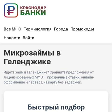
Все МФО
Терминология
Города
Промокоды
Новости
Войти
Микрозаймы в
Геленджике
Ищете займ в Геленджике? Сравните предложения от
лицензированных МФО — прозрачные ставки, онлайн-
оформление и перевод на карту без задержек.
Быстрый подбор