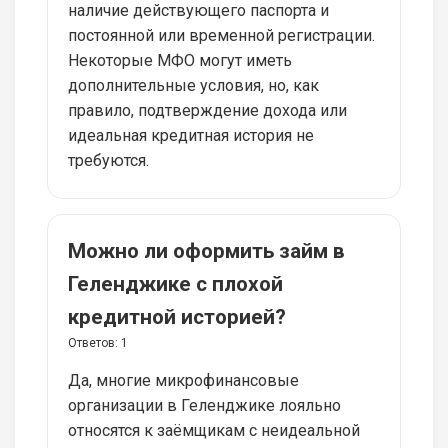
наличие действующего паспорта и
постоянной или временной регистрации.
Некоторые МФО могут иметь
дополнительные условия, но, как
правило, подтверждение дохода или
идеальная кредитная история не
требуются.
Можно ли оформить займ в
Геленджике с плохой
кредитной историей?
Ответов:
1
Да, многие микрофинансовые
организации в Геленджике лояльно
относятся к заёмщикам с неидеальной