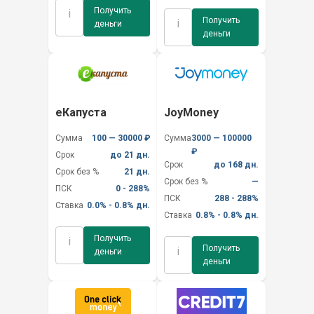
Получить
i
Получить
i
деньги
деньги
еКапуста
JoyMoney
Сумма
100 — 30000 ₽
Сумма
3000 — 100000
₽
Срок
до 21 дн.
Срок
до 168 дн.
Срок без %
21 дн.
Срок без %
—
ПСК
0 - 288%
ПСК
288 - 288%
Ставка
0.0% - 0.8% дн.
Ставка
0.8% - 0.8% дн.
Получить
i
Получить
i
деньги
деньги