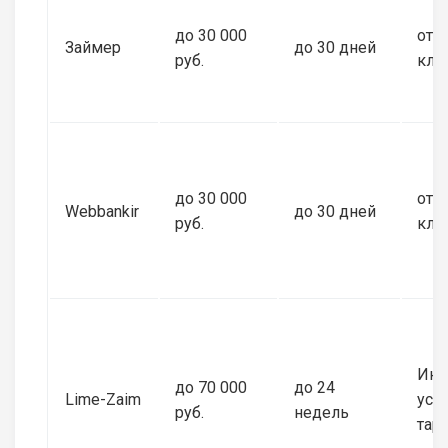
до 30 000
от 
Займер
до 30 дней
руб.
кли
до 30 000
от 
Webbankir
до 30 дней
руб.
кли
Инд
до 70 000
до 24
Lime-Zaim
усл
руб.
недель
тар