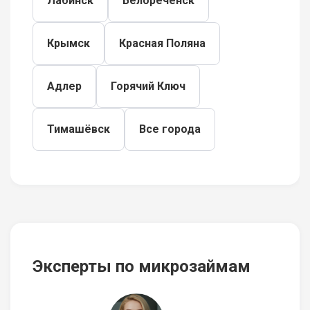
Лабинск
Белореченск
Крымск
Красная Поляна
Адлер
Горячий Ключ
Тимашёвск
Все города
Эксперты по микрозаймам