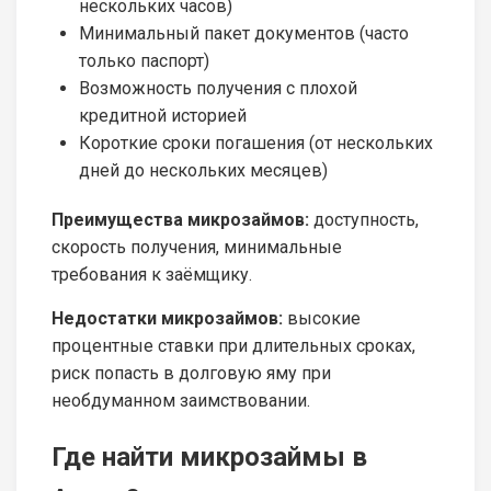
нескольких часов)
Минимальный пакет документов (часто
только паспорт)
Возможность получения с плохой
кредитной историей
Короткие сроки погашения (от нескольких
дней до нескольких месяцев)
Преимущества микрозаймов:
доступность,
скорость получения, минимальные
требования к заёмщику.
Недостатки микрозаймов:
высокие
процентные ставки при длительных сроках,
риск попасть в долговую яму при
необдуманном заимствовании.
Где найти микрозаймы в