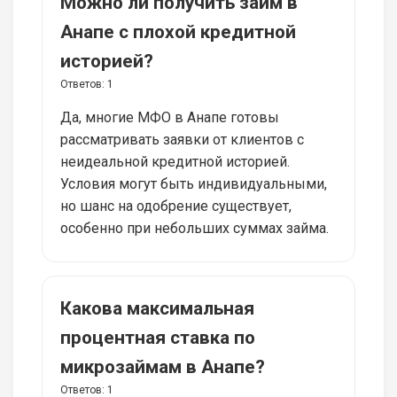
Можно ли получить займ в
Анапе с плохой кредитной
историей?
Ответов:
1
Да, многие МФО в Анапе готовы
рассматривать заявки от клиентов с
неидеальной кредитной историей.
Условия могут быть индивидуальными,
но шанс на одобрение существует,
особенно при небольших суммах займа.
Какова максимальная
процентная ставка по
микрозаймам в Анапе?
Ответов:
1