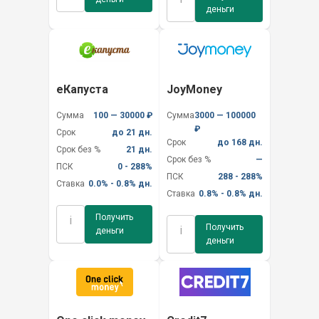
деньги
еКапуста
JoyMoney
Сумма
100 — 30000 ₽
Сумма
3000 — 100000
₽
Срок
до 21 дн.
Срок
до 168 дн.
Срок без %
21 дн.
Срок без %
—
ПСК
0 - 288%
ПСК
288 - 288%
Ставка
0.0% - 0.8% дн.
Ставка
0.8% - 0.8% дн.
Получить
i
Получить
i
деньги
деньги