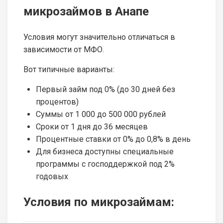
микрозаймов в Анапе
Условия могут значительно отличаться в
зависимости от МФО.
Вот типичные варианты:
Первый займ под 0% (до 30 дней без
процентов)
Суммы от 1 000 до 500 000 рублей
Сроки от 1 дня до 36 месяцев
Процентные ставки от 0% до 0,8% в день
Для бизнеса доступны специальные
программы с господдержкой под 2%
годовых
Условия по микрозаймам: