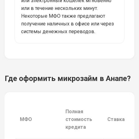
или электронный кошелёк мгновенно
или в течение нескольких минут.
Некоторые МФО также предлагают
получение наличных в офисе или через
системы денежных переводов.
Где оформить микрозайм в Анапе?
Полная
МФО
стоимость
Ставка
кредита