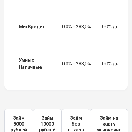
МигКредит
0,0% - 288,0%
0,0% дн.
Умные
0,0% - 288,0%
0,0% дн.
Наличные
Займ
Займ
Займ
Займ на
5000
10000
без
карту
рублей
рублей
отказа
мгновенно