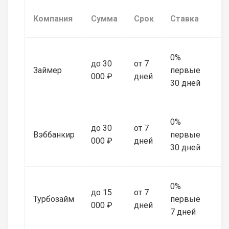
Компания
Сумма
Срок
Ставка
О
0%
С
до 30
от 7
Займер
первые
к
000 ₽
дней
30 дней
и
0%
В
до 30
от 7
Вэббанкир
первые
п
000 ₽
дней
30 дней
о
0%
до 15
от 7
К
Турбозайм
первые
000 ₽
дней
о
7 дней