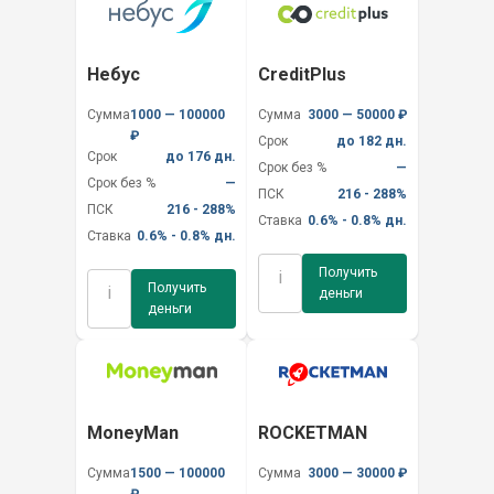
Небус
CreditPlus
Сумма
1000 — 100000
Сумма
3000 — 50000 ₽
₽
Срок
до 182 дн.
Срок
до 176 дн.
Срок без %
—
Срок без %
—
ПСК
216 - 288%
ПСК
216 - 288%
Ставка
0.6% - 0.8% дн.
Ставка
0.6% - 0.8% дн.
Получить
i
Получить
i
деньги
деньги
MoneyMan
ROCKETMAN
Сумма
1500 — 100000
Сумма
3000 — 30000 ₽