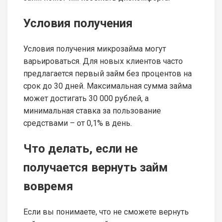
Условия получения
Условия получения микрозайма могут
варьироваться. Для новых клиентов часто
предлагается первый займ без процентов на
срок до 30 дней. Максимальная сумма займа
может достигать 30 000 рублей, а
минимальная ставка за пользование
средствами – от 0,1% в день.
Что делать, если не
получается вернуть займ
вовремя
Если вы понимаете, что не сможете вернуть