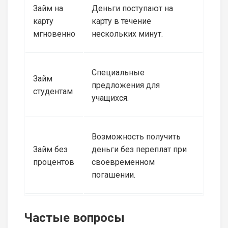
Займ на
Деньги поступают на
карту
карту в течение
мгновенно
нескольких минут.
Специальные
Займ
предложения для
студентам
учащихся.
Возможность получить
Займ без
деньги без переплат при
процентов
своевременном
погашении.
Частые вопросы