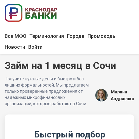
Все МФО
Терминология
Города
Промокоды
Новости
Войти
Займ на 1 месяц в Сочи
Получите нужные деньги быстро и без
лишних формальностей. Мы предлагаем
только проверенные предложения от
Марина
надежных микрофинансовых
Андриенко
организаций, которые работают в Сочи.
Быстрый подбор