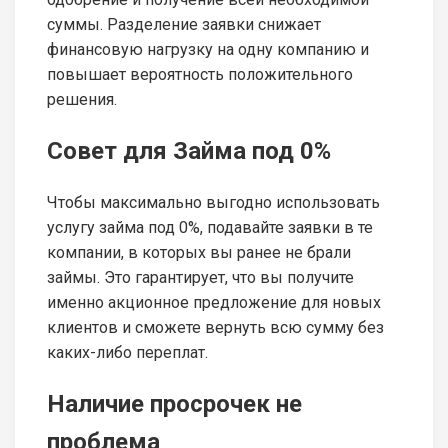
суммы. Разделение заявки снижает
финансовую нагрузку на одну компанию и
повышает вероятность положительного
решения.
Совет для Займа под 0%
Чтобы максимально выгодно использовать
услугу займа под 0%, подавайте заявки в те
компании, в которых вы ранее не брали
займы. Это гарантирует, что вы получите
именно акционное предложение для новых
клиентов и сможете вернуть всю сумму без
каких-либо переплат.
Наличие просрочек не
проблема