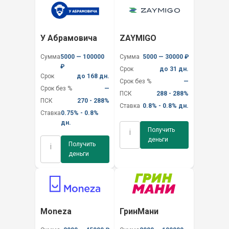
У Абрамовича
ZAYMIGO
Сумма
5000 — 100000
Сумма
5000 — 30000 ₽
₽
Срок
до 31 дн.
Срок
до 168 дн.
Срок без %
—
Срок без %
—
ПСК
288 - 288%
ПСК
270 - 288%
Ставка
0.8% - 0.8% дн.
Ставка
0.75% - 0.8%
дн.
Получить
i
деньги
Получить
i
деньги
Moneza
ГринМани