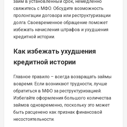
займ в установленный срок, немедленно
свяжитесь с МФО. Обсудите возможность
пролонгации договора или реструктуризации
долга. Своевременное обращение поможет
избежать начисления штрафов и ухудшения
кредитной истории.
Как избежать ухудшения
кредитной истории
Главное правило – всегда возвращать займы
вовремя. Если возникают трудности, лучше
обратиться в МФО за реструктуризацией.
Избегайте оформления большого количества
займов одновременно, поскольку это может
быть расценено как признак финансовой
несостоятельности.