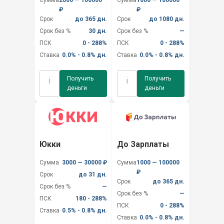
Сумма
2000 — 100000
Сумма
1000 — 100000
₽
₽
Срок
до 365 дн.
Срок
до 1080 дн.
Срок без %
30 дн.
Срок без %
—
ПСК
0 - 288%
ПСК
0 - 288%
Ставка
0.0% - 0.8% дн.
Ставка
0.0% - 0.8% дн.
Получить
Получить
i
i
деньги
деньги
Юкки
До Зарплаты
Сумма
3000 — 30000 ₽
Сумма
1000 — 100000
₽
Срок
до 31 дн.
Срок
до 365 дн.
Срок без %
—
Срок без %
—
ПСК
180 - 288%
ПСК
0 - 288%
Ставка
0.5% - 0.8% дн.
Ставка
0.0% - 0.8% дн.