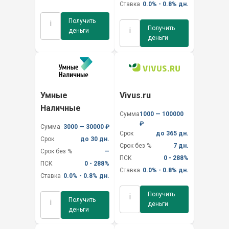
Ставка
0.0% - 0.8% дн.
Получить
i
Получить
i
деньги
деньги
Умные
Vivus.ru
Наличные
Сумма
1000 — 100000
₽
Сумма
3000 — 30000 ₽
Срок
до 365 дн.
Срок
до 30 дн.
Срок без %
7 дн.
Срок без %
—
ПСК
0 - 288%
ПСК
0 - 288%
Ставка
0.0% - 0.8% дн.
Ставка
0.0% - 0.8% дн.
Получить
i
Получить
i
деньги
деньги