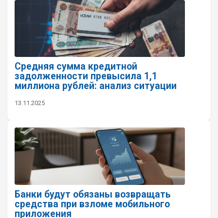
Средняя сумма кредитной
задолженности превысила 1,1
миллиона рублей: анализ ситуации
13.11.2025
Банки будут обязаны возвращать
средства при взломе мобильного
приложения