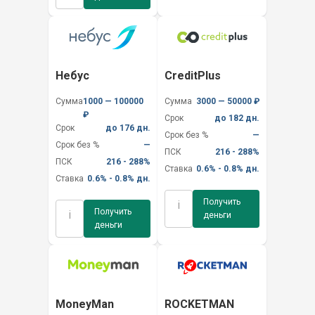
Небус
CreditPlus
Сумма
1000 — 100000
Сумма
3000 — 50000 ₽
₽
Срок
до 182 дн.
Срок
до 176 дн.
Срок без %
—
Срок без %
—
ПСК
216 - 288%
ПСК
216 - 288%
Ставка
0.6% - 0.8% дн.
Ставка
0.6% - 0.8% дн.
Получить
i
Получить
i
деньги
деньги
MoneyMan
ROCKETMAN