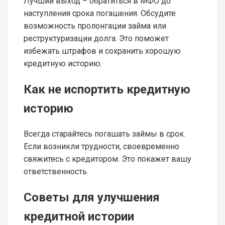
Лучший выход – обратиться в МФО до
наступления срока погашения. Обсудите
возможность пролонгации займа или
реструктуризации долга. Это поможет
избежать штрафов и сохранить хорошую
кредитную историю.
Как не испортить кредитную
историю
Всегда старайтесь погашать займы в срок.
Если возникли трудности, своевременно
свяжитесь с кредитором. Это покажет вашу
ответственность.
Советы для улучшения
кредитной истории