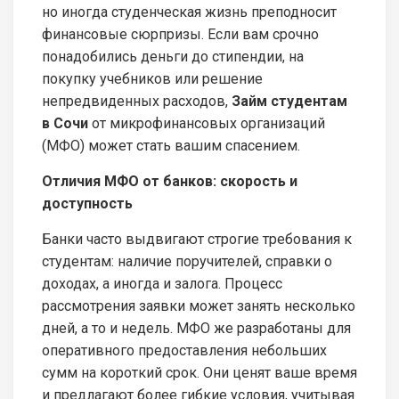
но иногда студенческая жизнь преподносит
финансовые сюрпризы. Если вам срочно
понадобились деньги до стипендии, на
покупку учебников или решение
непредвиденных расходов,
Займ студентам
в Сочи
от микрофинансовых организаций
(МФО) может стать вашим спасением.
Отличия МФО от банков: скорость и
доступность
Банки часто выдвигают строгие требования к
студентам: наличие поручителей, справки о
доходах, а иногда и залога. Процесс
рассмотрения заявки может занять несколько
дней, а то и недель. МФО же разработаны для
оперативного предоставления небольших
сумм на короткий срок. Они ценят ваше время
и предлагают более гибкие условия, учитывая