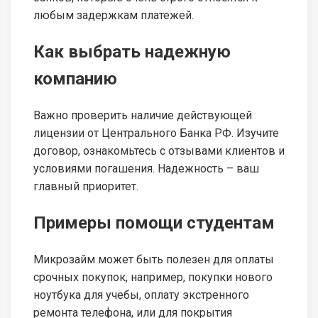
любым задержкам платежей.
Как выбрать надежную
компанию
Важно проверить наличие действующей
лицензии от Центрального Банка РФ. Изучите
договор, ознакомьтесь с отзывами клиентов и
условиями погашения. Надежность – ваш
главный приоритет.
Примеры помощи студентам
Микрозайм может быть полезен для оплаты
срочных покупок, например, покупки нового
ноутбука для учебы, оплату экстренного
ремонта телефона, или для покрытия