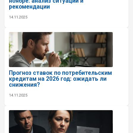
ноябре: анализ ситуации и
рекомендации
14.11.2025
Прогноз ставок по потребительским
кредитам на 2026 год: ожидать ли
снижения?
14.11.2025