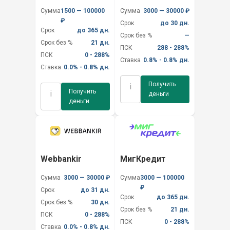
Сумма
1500 — 100000
Сумма
3000 — 30000 ₽
₽
Срок
до 30 дн.
Срок
до 365 дн.
Срок без %
—
Срок без %
21 дн.
ПСК
288 - 288%
ПСК
0 - 288%
Ставка
0.8% - 0.8% дн.
Ставка
0.0% - 0.8% дн.
Получить
i
Получить
i
деньги
деньги
Webbankir
МигКредит
Сумма
3000 — 30000 ₽
Сумма
3000 — 100000
₽
Срок
до 31 дн.
Срок
до 365 дн.
Срок без %
30 дн.
Срок без %
21 дн.
ПСК
0 - 288%
ПСК
0 - 288%
Ставка
0.0% - 0.8% дн.