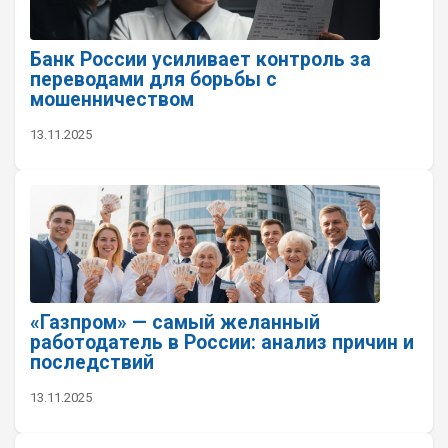
Банк России усиливает контроль за
переводами для борьбы с
мошенничеством
13.11.2025
«Газпром» — самый желанный
работодатель в России: анализ причин и
последствий
13.11.2025