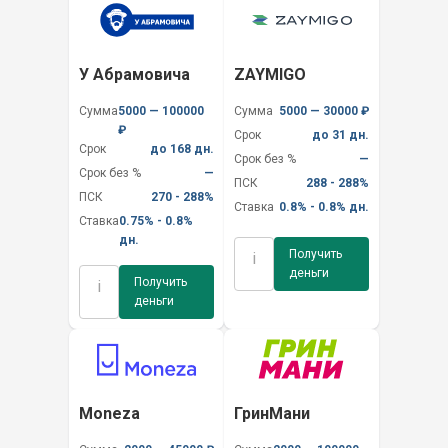
У Абрамовича
ZAYMIGO
Сумма
5000 — 100000
Сумма
5000 — 30000 ₽
₽
Срок
до 31 дн.
Срок
до 168 дн.
Срок без %
—
Срок без %
—
ПСК
288 - 288%
ПСК
270 - 288%
Ставка
0.8% - 0.8% дн.
Ставка
0.75% - 0.8%
дн.
Получить
i
деньги
Получить
i
деньги
Moneza
ГринМани