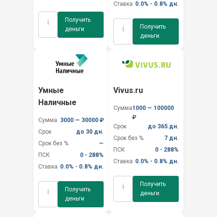
Ставка
0.0% - 0.8% дн.
Получить
i
Получить
i
деньги
деньги
Умные
Vivus.ru
Наличные
Сумма
1000 — 100000
₽
Сумма
3000 — 30000 ₽
Срок
до 365 дн.
Срок
до 30 дн.
Срок без %
7 дн.
Срок без %
—
ПСК
0 - 288%
ПСК
0 - 288%
Ставка
0.0% - 0.8% дн.
Ставка
0.0% - 0.8% дн.
Получить
i
Получить
i
деньги
деньги