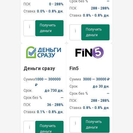
Срок без %
—
ПСК
0 - 288%
ПСК
288 - 288%
Ставка
0.0% - 0.8% дн.
Ставка
0.8% - 0.8% дн.
Получить
i
Получить
i
деньги
деньги
Деньги сразу
Fin5
Сумма
1000 — 300000
Сумма
3000 — 30000 ₽
₽
Срок
до 30 дн.
Срок
до 730 дн.
Срок без %
—
Срок без %
—
ПСК
288 - 288%
ПСК
36 - 288%
Ставка
0.8% - 0.8% дн.
Ставка
0.1% - 0.8% дн.
Получить
i
Получить
i
деньги
деньги