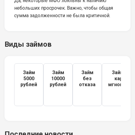
Да, некоторые МФО лояльны к наличию
небольших просрочек. Важно, чтобы общая
сумма задолженности не была критичной.
Виды займов
Займ
Займ
Займ
Займ на
5000
10000
без
карту
рублей
рублей
отказа
мгновенно
Последние новости