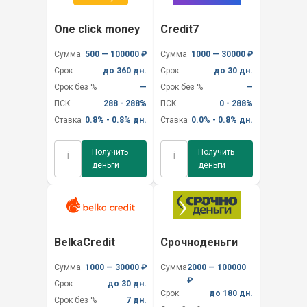
One click money
Credit7
Сумма
500 — 100000 ₽
Сумма
1000 — 30000 ₽
Срок
до 360 дн.
Срок
до 30 дн.
Срок без %
—
Срок без %
—
ПСК
288 - 288%
ПСК
0 - 288%
Ставка
0.8% - 0.8% дн.
Ставка
0.0% - 0.8% дн.
Получить
Получить
i
i
деньги
деньги
BelkaCredit
Срочноденьги
Сумма
1000 — 30000 ₽
Сумма
2000 — 100000
₽
Срок
до 30 дн.
Срок
до 180 дн.
Срок без %
7 дн.