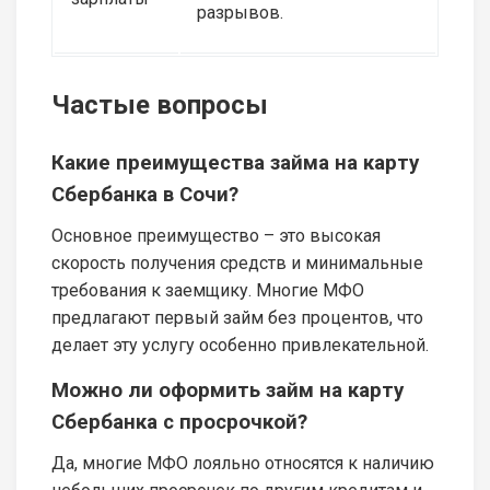
разрывов.
Частые вопросы
Какие преимущества займа на карту
Сбербанка в Сочи?
Основное преимущество – это высокая
скорость получения средств и минимальные
требования к заемщику. Многие МФО
предлагают первый займ без процентов, что
делает эту услугу особенно привлекательной.
Можно ли оформить займ на карту
Сбербанка с просрочкой?
Да, многие МФО лояльно относятся к наличию