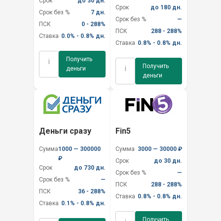
Срок
до 30 дн.
Срок
до 180 дн.
Срок без %
7 дн.
Срок без %
—
ПСК
0 - 288%
ПСК
288 - 288%
Ставка
0.0% - 0.8% дн.
Ставка
0.8% - 0.8% дн.
Получить
i
Получить
i
деньги
деньги
Деньги сразу
Fin5
Сумма
1000 — 300000
Сумма
3000 — 30000 ₽
₽
Срок
до 30 дн.
Срок
до 730 дн.
Срок без %
—
Срок без %
—
ПСК
288 - 288%
ПСК
36 - 288%
Ставка
0.8% - 0.8% дн.
Ставка
0.1% - 0.8% дн.
Получить