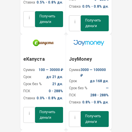
Ставка
0.5% - 0.8% дн.
Ставка
0.0% - 0.8% дн.
Получить
i
Получить
i
деньги
деньги
еКапуста
JoyMoney
Сумма
100 — 30000 ₽
Сумма
3000 — 100000
₽
Срок
до 21 дн.
Срок
до 168 дн.
Срок без %
21 дн.
Срок без %
—
ПСК
0 - 288%
ПСК
288 - 288%
Ставка
0.0% - 0.8% дн.
Ставка
0.8% - 0.8% дн.
Получить
i
Получить
i
деньги
деньги