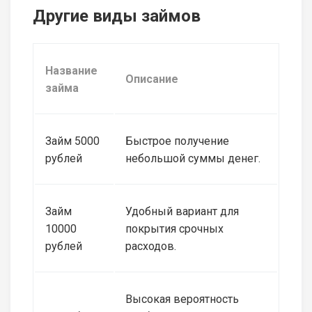
Другие виды займов
Название
Описание
займа
Займ 5000
Быстрое получение
рублей
небольшой суммы денег.
Займ
Удобный вариант для
10000
покрытия срочных
рублей
расходов.
Высокая вероятность