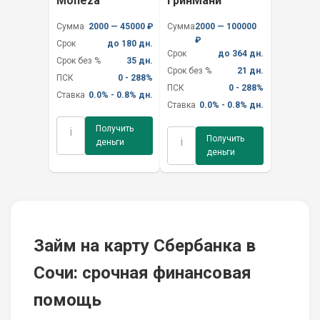
Moneza
ГринМани
Сумма
2000 — 45000 ₽
Сумма
2000 — 100000
₽
Срок
до 180 дн.
Срок
до 364 дн.
Срок без %
35 дн.
Срок без %
21 дн.
ПСК
0 - 288%
ПСК
0 - 288%
Ставка
0.0% - 0.8% дн.
Ставка
0.0% - 0.8% дн.
Получить
i
Получить
i
деньги
деньги
Займ на карту Сбербанка в
Сочи: срочная финансовая
помощь