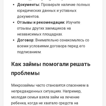
Документы:
Проверьте наличие полных
юридических данных и уставных
документов.
Отзывы и рекомендации:
Изучите
отзывы других заемщиков на
независимых площадках.
Договор:
Внимательно ознакомьтесь со
всеми условиями договора перед его
подписанием.
Как займы помогали решать
проблемы
Микрозаймы часто становятся спасением в
непредвиденных ситуациях. Например,
молодая семья взяла займ на лечение
ребенка, когда не хватало средств на