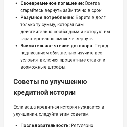
Своевременное погашение:
Всегда
старайтесь вернуть займ точно в срок.
Разумное потребление:
Берите в долг
только ту сумму, которая вам
действительно необходима и которую вы
гарантированно сможете вернуть.
Внимательное чтение договора:
Перед
подписанием обязательно изучите все
условия, включая процентные ставки и
возможные штрафы.
Советы по улучшению
кредитной истории
Если ваша кредитная история нуждается в
улучшении, следуйте этим советам:
Последовательность:
Регулярно