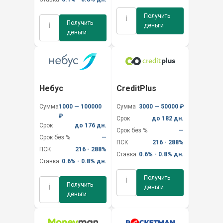
Получить
i
Получить
i
деньги
деньги
Небус
CreditPlus
Сумма
1000 — 100000
Сумма
3000 — 50000 ₽
₽
Срок
до 182 дн.
Срок
до 176 дн.
Срок без %
—
Срок без %
—
ПСК
216 - 288%
ПСК
216 - 288%
Ставка
0.6% - 0.8% дн.
Ставка
0.6% - 0.8% дн.
Получить
i
Получить
i
деньги
деньги