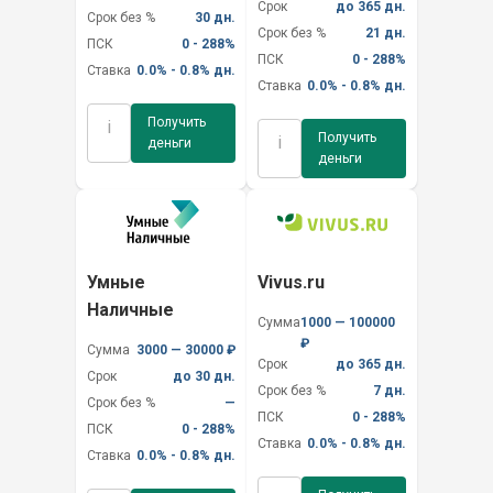
Срок
до 365 дн.
Срок без %
30 дн.
Срок без %
21 дн.
ПСК
0 - 288%
ПСК
0 - 288%
Ставка
0.0% - 0.8% дн.
Ставка
0.0% - 0.8% дн.
Получить
i
Получить
i
деньги
деньги
Умные
Vivus.ru
Наличные
Сумма
1000 — 100000
₽
Сумма
3000 — 30000 ₽
Срок
до 365 дн.
Срок
до 30 дн.
Срок без %
7 дн.
Срок без %
—
ПСК
0 - 288%
ПСК
0 - 288%
Ставка
0.0% - 0.8% дн.
Ставка
0.0% - 0.8% дн.