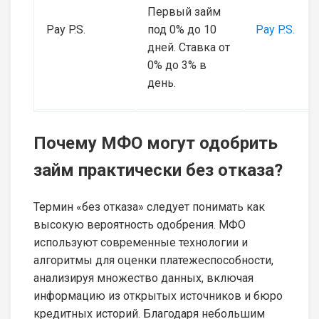
Первый займ
Pay P.S.
под 0% до 10
Pay P.S.
дней. Ставка от
0% до 3% в
день.
Почему МФО могут одобрить
займ практически без отказа?
Термин «без отказа» следует понимать как
высокую вероятность одобрения. МФО
используют современные технологии и
алгоритмы для оценки платежеспособности,
анализируя множество данных, включая
информацию из открытых источников и бюро
кредитных историй. Благодаря небольшим