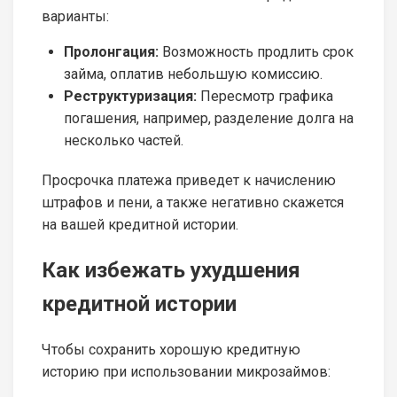
варианты:
Пролонгация:
Возможность продлить срок
займа, оплатив небольшую комиссию.
Реструктуризация:
Пересмотр графика
погашения, например, разделение долга на
несколько частей.
Просрочка платежа приведет к начислению
штрафов и пени, а также негативно скажется
на вашей кредитной истории.
Как избежать ухудшения
кредитной истории
Чтобы сохранить хорошую кредитную
историю при использовании микрозаймов: