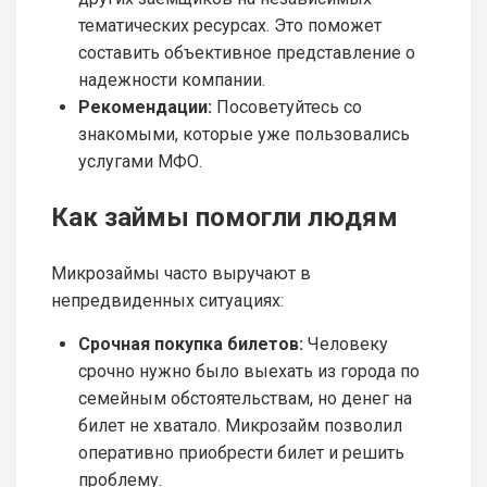
тематических ресурсах. Это поможет
составить объективное представление о
надежности компании.
Рекомендации:
Посоветуйтесь со
знакомыми, которые уже пользовались
услугами МФО.
Как займы помогли людям
Микрозаймы часто выручают в
непредвиденных ситуациях:
Срочная покупка билетов:
Человеку
срочно нужно было выехать из города по
семейным обстоятельствам, но денег на
билет не хватало. Микрозайм позволил
оперативно приобрести билет и решить
проблему.