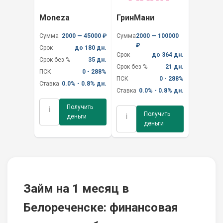
Moneza
ГринМани
Сумма
2000 — 45000 ₽
Сумма
2000 — 100000
₽
Срок
до 180 дн.
Срок
до 364 дн.
Срок без %
35 дн.
Срок без %
21 дн.
ПСК
0 - 288%
ПСК
0 - 288%
Ставка
0.0% - 0.8% дн.
Ставка
0.0% - 0.8% дн.
Получить
i
Получить
i
деньги
деньги
Займ на 1 месяц в
Белореченске: финансовая