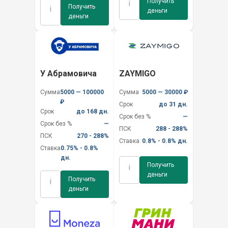
Получить
i
Получить
i
деньги
деньги
У Абрамовича
ZAYMIGO
Сумма
5000 — 100000
Сумма
5000 — 30000 ₽
₽
Срок
до 31 дн.
Срок
до 168 дн.
Срок без %
—
Срок без %
—
ПСК
288 - 288%
ПСК
270 - 288%
Ставка
0.8% - 0.8% дн.
Ставка
0.75% - 0.8%
дн.
Получить
i
деньги
Получить
i
деньги