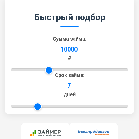
Быстрый подбор
Сумма займа:
10000
₽
Срок займа:
7
дней