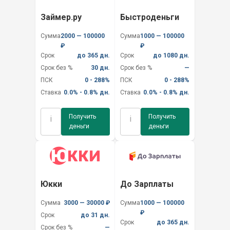
Займер.ру
Быстроденьги
Сумма
2000 — 100000
Сумма
1000 — 100000
₽
₽
Срок
до 365 дн.
Срок
до 1080 дн.
Срок без %
30 дн.
Срок без %
—
ПСК
0 - 288%
ПСК
0 - 288%
Ставка
0.0% - 0.8% дн.
Ставка
0.0% - 0.8% дн.
Получить
Получить
i
i
деньги
деньги
Юкки
До Зарплаты
Сумма
3000 — 30000 ₽
Сумма
1000 — 100000
₽
Срок
до 31 дн.
Срок
до 365 дн.
Срок без %
—