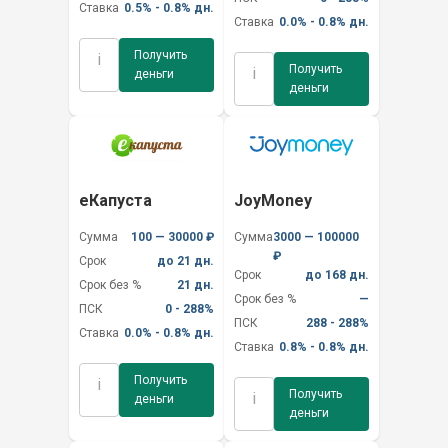
Ставка
0.5% - 0.8% дн.
Ставка
0.0% - 0.8% дн.
Получить
i
Получить
i
деньги
деньги
еКапуста
JoyMoney
Сумма
100 — 30000 ₽
Сумма
3000 — 100000
₽
Срок
до 21 дн.
Срок
до 168 дн.
Срок без %
21 дн.
Срок без %
—
ПСК
0 - 288%
ПСК
288 - 288%
Ставка
0.0% - 0.8% дн.
Ставка
0.8% - 0.8% дн.
Получить
i
Получить
i
деньги
деньги