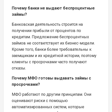
Почему банки не выдают беспроцентные
займы?
Банковская деятельность строится на
получении прибыли от процентов по
кредитам. Предложение беспроцентных
займов не соответствует их бизнес-модели.
Кроме того, банки более требовательны к
заемщикам и их кредитной истории, поэтому
клиенты с просрочками часто получают
отказы.
Почему МФО готовы выдавать займы с
просрочками?
МФО работают по другим принципам. Они
оценивают риски с помощью
автоматизированных систем, которые