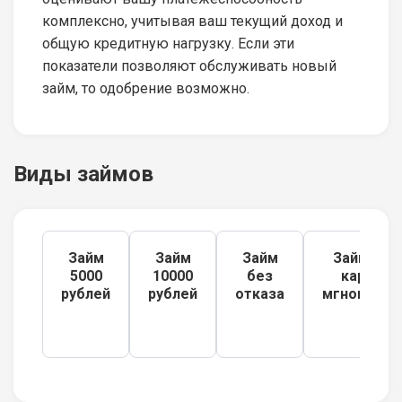
комплексно, учитывая ваш текущий доход и
общую кредитную нагрузку. Если эти
показатели позволяют обслуживать новый
займ, то одобрение возможно.
Виды займов
Займ
Займ
Займ
Займ на
5000
10000
без
карту
рублей
рублей
отказа
мгновенно