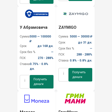
У Абрамовича
ZAYMIGO
Сумма
5000 — 100000
Сумма
5000 — 30000 ₽
₽
Срок
до 31 дн.
Срок
до 168 дн.
Срок без %
—
Срок без %
—
ПСК
288 - 288%
ПСК
270 - 288%
Ставка
0.8% - 0.8% дн.
Ставка
0.75% - 0.8%
дн.
Получить
i
деньги
Получить
i
деньги