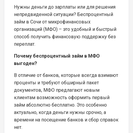
Нужны деньги до зарплаты или для решения
непредвиденной ситуации? Беспроцентный
займ в Сочи от микрофинансовых
организаций (МФО) – это удобный и быстрый
способ получить финансовую поддержку без
переплат.
Почему беспроцентный займ в МФО
выгоден?
В отличие от банков, которые всегда взимают
проценты и требуют обширный пакет
документов, МФО предлагают новым
клиентам возможность оформить первый
займ абсолютно бесплатно. Это особенно
актуально, когда деньги нужны срочно, а
времени на посещение банков и сбор справок
нет.