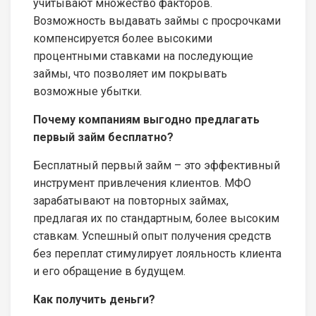
учитывают множество факторов.
Возможность выдавать займы с просрочками
компенсируется более высокими
процентными ставками на последующие
займы, что позволяет им покрывать
возможные убытки.
Почему компаниям выгодно предлагать
первый займ бесплатно?
Бесплатный первый займ – это эффективный
инструмент привлечения клиентов. МФО
зарабатывают на повторных займах,
предлагая их по стандартным, более высоким
ставкам. Успешный опыт получения средств
без переплат стимулирует лояльность клиента
и его обращение в будущем.
Как получить деньги?