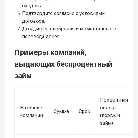
средств.
Подтвердите согласие с условиями
договора.
Дождитесь одобрения и моментального
перевода денег.
Примеры компаний,
выдающих беспроцентный
займ
Процентная
Название
ставка
Сумма
Срок
компании
(первый
займ)