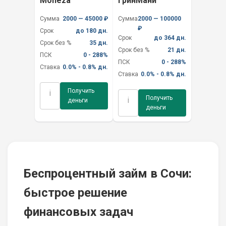
Moneza
ГринМани
Сумма
2000 — 45000 ₽
Сумма
2000 — 100000
₽
Срок
до 180 дн.
Срок
до 364 дн.
Срок без %
35 дн.
Срок без %
21 дн.
ПСК
0 - 288%
ПСК
0 - 288%
Ставка
0.0% - 0.8% дн.
Ставка
0.0% - 0.8% дн.
Получить
i
Получить
i
деньги
деньги
Беспроцентный займ в Сочи:
быстрое решение
финансовых задач