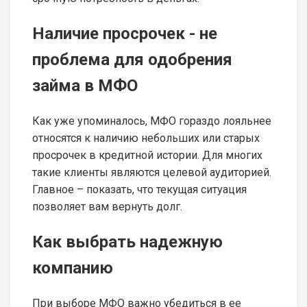
Наличие просрочек - не
проблема для одобрения
займа в МФО
Как уже упоминалось, МФО гораздо лояльнее
относятся к наличию небольших или старых
просрочек в кредитной истории. Для многих
такие клиенты являются целевой аудиторией.
Главное – показать, что текущая ситуация
позволяет вам вернуть долг.
Как выбрать надежную
компанию
При выборе МФО важно убедиться в ее