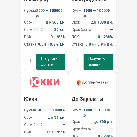
Сумма
2000 — 100000
Сумма
1000 — 100000
₽
₽
Срок
до 365 дн.
Срок
до 1080 дн.
Срок без %
30 дн.
Срок без %
—
ПСК
0 - 288%
ПСК
0 - 288%
Ставка
0.0% - 0.8% дн.
Ставка
0.0% - 0.8% дн.
Получить
Получить
i
i
деньги
деньги
Юкки
До Зарплаты
Сумма
3000 — 30000 ₽
Сумма
1000 — 100000
₽
Срок
до 31 дн.
Срок
до 365 дн.
Срок без %
—
Срок без %
—
ПСК
180 - 288%
ПСК
0 - 288%