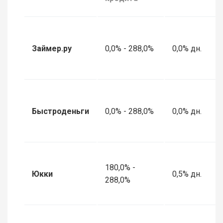
Займер.ру
0,0% - 288,0%
0,0% дн.
Быстроденьги
0,0% - 288,0%
0,0% дн.
180,0% -
Юкки
0,5% дн.
288,0%