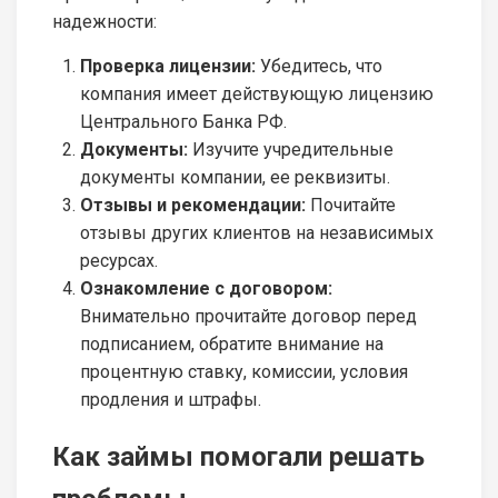
надежности:
Проверка лицензии:
Убедитесь, что
компания имеет действующую лицензию
Центрального Банка РФ.
Документы:
Изучите учредительные
документы компании, ее реквизиты.
Отзывы и рекомендации:
Почитайте
отзывы других клиентов на независимых
ресурсах.
Ознакомление с договором:
Внимательно прочитайте договор перед
подписанием, обратите внимание на
процентную ставку, комиссии, условия
продления и штрафы.
Как займы помогали решать