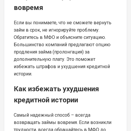
вовремя
Если вы понимаете, что не сможете вернуть
займ в срок, не игнорируйте проблему.
Обратитесь в МФО и объясните ситуацию.
Большинство компаний предлагают опцию
продления займа (пролонгация) за
дополнительную плату. Это поможет
избежать штрафов и ухудшения кредитной
истории.
Как избежать ухудшения
кредитной истории
Самый надежный способ – всегда
возвращать займы вовремя. Если возникли
трудности, всегда обращайтесь в МФО до