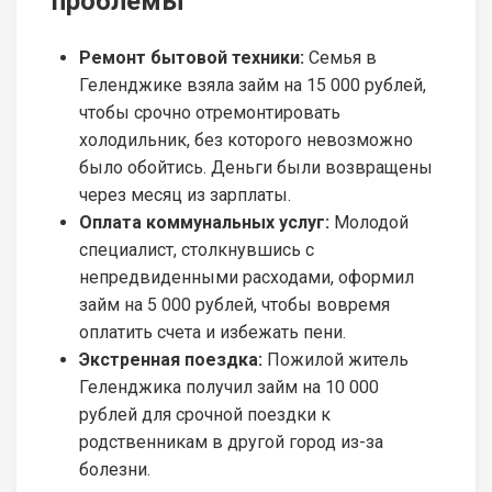
проблемы
Ремонт бытовой техники:
Семья в
Геленджике взяла займ на 15 000 рублей,
чтобы срочно отремонтировать
холодильник, без которого невозможно
было обойтись. Деньги были возвращены
через месяц из зарплаты.
Оплата коммунальных услуг:
Молодой
специалист, столкнувшись с
непредвиденными расходами, оформил
займ на 5 000 рублей, чтобы вовремя
оплатить счета и избежать пени.
Экстренная поездка:
Пожилой житель
Геленджика получил займ на 10 000
рублей для срочной поездки к
родственникам в другой город из-за
болезни.