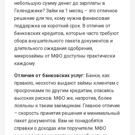
небольшую сумму денег до зарплаты в
Геленджике? Займ на 1 месяц – это отличное
решение для тех, кому нужна финансовая
поддержка на короткий срок. В отличие от
банковских кредитов, которые часто требуют
сбора внушительного пакета документов и
длительного ожидания одобрения,
микрозаймы от МФО доступны практически
каждому.
Отличия от банковских услуг:
Банки, как
правило, неохотно выдают займы клиентам с
просрочками по другим кредитам, опасаясь
высоких рисков. МФО же, напротив, более
лояльны к таким заемщикам. Главное отличие
– скорость принятия решения и минимальный
пакет документов. Вам не понадобятся
справки о доходах или поручители. МФО