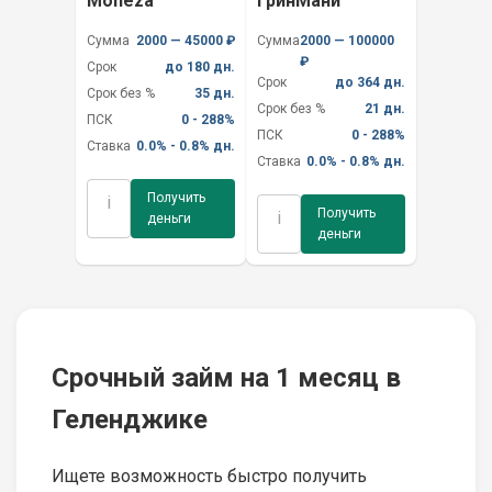
Moneza
ГринМани
Сумма
2000 — 45000 ₽
Сумма
2000 — 100000
₽
Срок
до 180 дн.
Срок
до 364 дн.
Срок без %
35 дн.
Срок без %
21 дн.
ПСК
0 - 288%
ПСК
0 - 288%
Ставка
0.0% - 0.8% дн.
Ставка
0.0% - 0.8% дн.
Получить
i
Получить
i
деньги
деньги
Срочный займ на 1 месяц в
Геленджике
Ищете возможность быстро получить