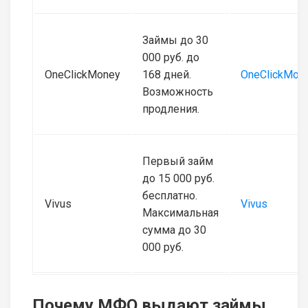
Займы до 30
000 руб. до
OneClickMoney
168 дней.
OneClickMon
Возможность
продления.
Первый займ
до 15 000 руб.
бесплатно.
Vivus
Vivus
Максимальная
сумма до 30
000 руб.
Почему МФО выдают займы