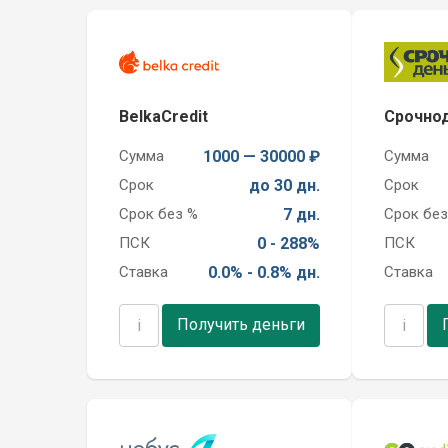
BelkaCredit
Срочно
Сумма
1000 — 30000 ₽
Сумма
Срок
до 30 дн.
Срок
Срок без %
7 дн.
Срок без
ПСК
0 - 288%
ПСК
Ставка
0.0% - 0.8% дн.
Ставка
Получить деньги
i
i