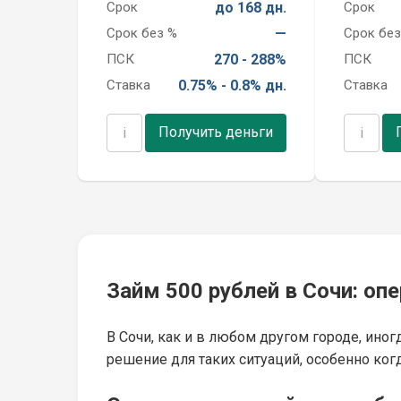
Срок
до 168 дн.
Срок
Срок без %
—
Срок без
ПСК
270 - 288%
ПСК
Ставка
0.75% - 0.8% дн.
Ставка
Получить деньги
i
i
Займ 500 рублей в Сочи: о
В Сочи, как и в любом другом городе, ино
решение для таких ситуаций, особенно ког