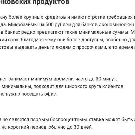
нковских продуктов
дачу более крупных кредитов и имеют строгие требования
да. Микрозаймы на 500 рублей для банков экономически 
 в банках редко предлагают такие минимальные суммы. МФ
ий срок, благодаря чему они более доступны, особенно дл
готовы выдавать деньги людям с просрочками, в то время
ег занимает минимум времени, часто до 30 минут.
минимальны, подходит для широкого круга клиентов.
не нужно посещать офис.
 не является первым беспроцентным, ставка может быть 
на короткий период, обычно до 30 дней.