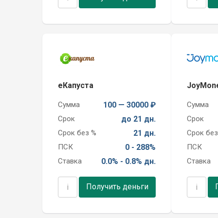
еКапуста
JoyMon
Сумма
100 — 30000 ₽
Сумма
Срок
до 21 дн.
Срок
Срок без %
21 дн.
Срок без
ПСК
0 - 288%
ПСК
Ставка
0.0% - 0.8% дн.
Ставка
Получить деньги
i
i