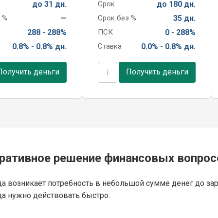
до 31 дн.
Срок
до 180 дн.
 %
—
Срок без %
35 дн.
288 - 288%
ПСК
0 - 288%
0.8% - 0.8% дн.
Ставка
0.0% - 0.8% дн.
Получить деньги
Получить деньги
i
перативное решение финансовых вопрос
гда возникает потребность в небольшой сумме денег до зар
да нужно действовать быстро.