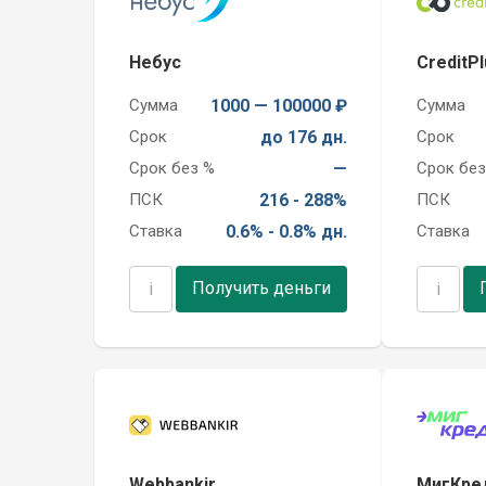
Небус
CreditPl
Сумма
1000 — 100000 ₽
Сумма
Срок
до 176 дн.
Срок
Срок без %
—
Срок без
ПСК
216 - 288%
ПСК
Ставка
0.6% - 0.8% дн.
Ставка
Получить деньги
i
i
Webbankir
МигКре