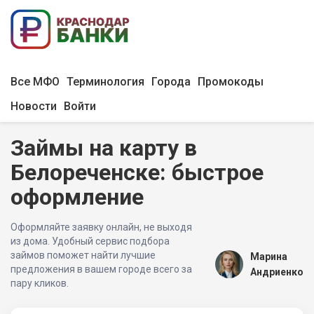
Все МФО
Терминология
Города
Промокоды
Новости
Войти
Займы на карту в
Белореченске: быстрое
оформление
Оформляйте заявку онлайн, не выходя
из дома. Удобный сервис подбора
займов поможет найти лучшие
Марина
предложения в вашем городе всего за
Андриенко
пару кликов.