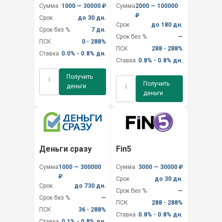
Сумма
1000 — 30000 ₽
Сумма
2000 — 100000
₽
Срок
до 30 дн.
Срок
до 180 дн.
Срок без %
7 дн.
Срок без %
—
ПСК
0 - 288%
ПСК
288 - 288%
Ставка
0.0% - 0.8% дн.
Ставка
0.8% - 0.8% дн.
Получить
i
Получить
i
деньги
деньги
Деньги сразу
Fin5
Сумма
1000 — 300000
Сумма
3000 — 30000 ₽
₽
Срок
до 30 дн.
Срок
до 730 дн.
Срок без %
—
Срок без %
—
ПСК
288 - 288%
ПСК
36 - 288%
Ставка
0.8% - 0.8% дн.
Ставка
0.1% - 0.8% дн.