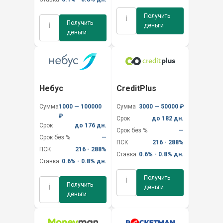
Получить
i
Получить
i
деньги
деньги
Небус
CreditPlus
Сумма
1000 — 100000
Сумма
3000 — 50000 ₽
₽
Срок
до 182 дн.
Срок
до 176 дн.
Срок без %
—
Срок без %
—
ПСК
216 - 288%
ПСК
216 - 288%
Ставка
0.6% - 0.8% дн.
Ставка
0.6% - 0.8% дн.
Получить
i
Получить
i
деньги
деньги