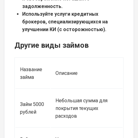
задолженность.
Используйте услуги кредитных
брокеров, специализирующихся на
улучшении КИ (с осторожностью).
Другие виды займов
Название
Описание
займа
Небольшая сумма для
Займ 5000
покрытия текущих
рублей
расходов