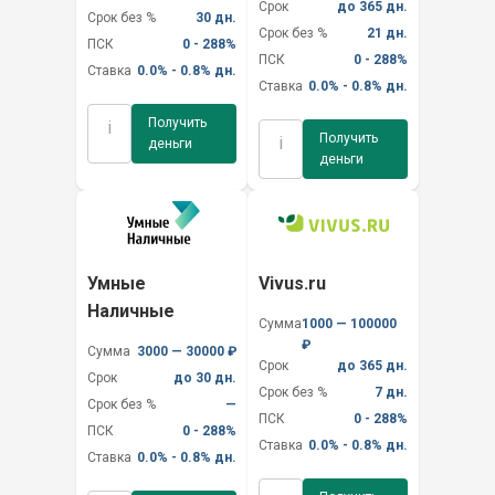
Срок
до 365 дн.
Срок без %
30 дн.
Срок без %
21 дн.
ПСК
0 - 288%
ПСК
0 - 288%
Ставка
0.0% - 0.8% дн.
Ставка
0.0% - 0.8% дн.
Получить
i
Получить
i
деньги
деньги
Умные
Vivus.ru
Наличные
Сумма
1000 — 100000
₽
Сумма
3000 — 30000 ₽
Срок
до 365 дн.
Срок
до 30 дн.
Срок без %
7 дн.
Срок без %
—
ПСК
0 - 288%
ПСК
0 - 288%
Ставка
0.0% - 0.8% дн.
Ставка
0.0% - 0.8% дн.