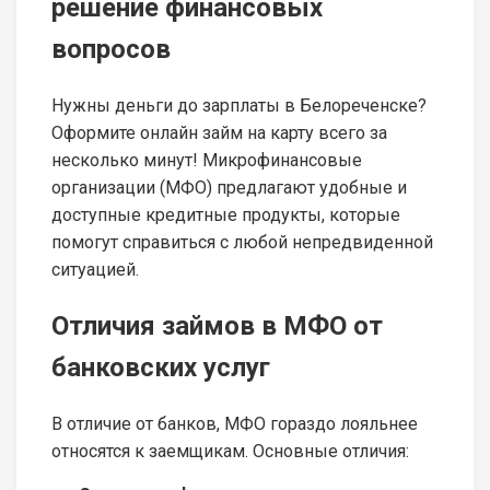
решение финансовых
вопросов
Нужны деньги до зарплаты в Белореченске?
Оформите онлайн займ на карту всего за
несколько минут! Микрофинансовые
организации (МФО) предлагают удобные и
доступные кредитные продукты, которые
помогут справиться с любой непредвиденной
ситуацией.
Отличия займов в МФО от
банковских услуг
В отличие от банков, МФО гораздо лояльнее
относятся к заемщикам. Основные отличия: