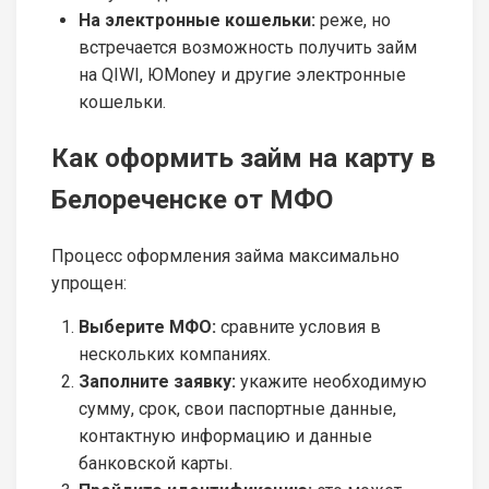
На электронные кошельки:
реже, но
встречается возможность получить займ
на QIWI, ЮMoney и другие электронные
кошельки.
Как оформить займ на карту в
Белореченске от МФО
Процесс оформления займа максимально
упрощен:
Выберите МФО:
сравните условия в
нескольких компаниях.
Заполните заявку:
укажите необходимую
сумму, срок, свои паспортные данные,
контактную информацию и данные
банковской карты.