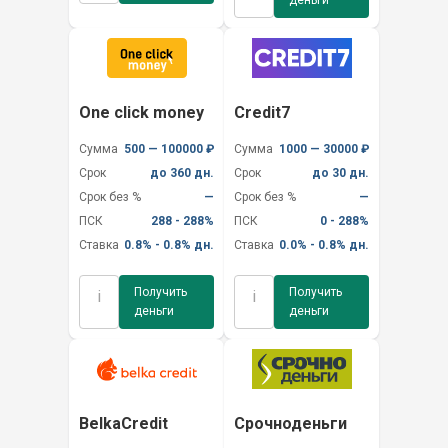
деньги
One click money
Credit7
Сумма
500 — 100000 ₽
Сумма
1000 — 30000 ₽
Срок
до 360 дн.
Срок
до 30 дн.
Срок без %
—
Срок без %
—
ПСК
288 - 288%
ПСК
0 - 288%
Ставка
0.8% - 0.8% дн.
Ставка
0.0% - 0.8% дн.
Получить
Получить
i
i
деньги
деньги
BelkaCredit
Срочноденьги