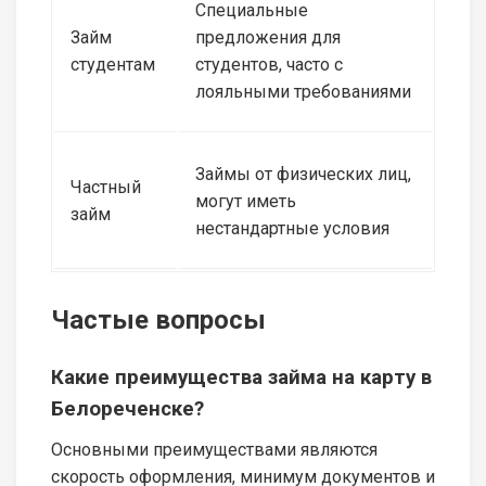
Специальные
Займ
предложения для
студентам
студентов, часто с
лояльными требованиями
Займы от физических лиц,
Частный
могут иметь
займ
нестандартные условия
Частые вопросы
Какие преимущества займа на карту в
Белореченске?
Основными преимуществами являются
скорость оформления, минимум документов и