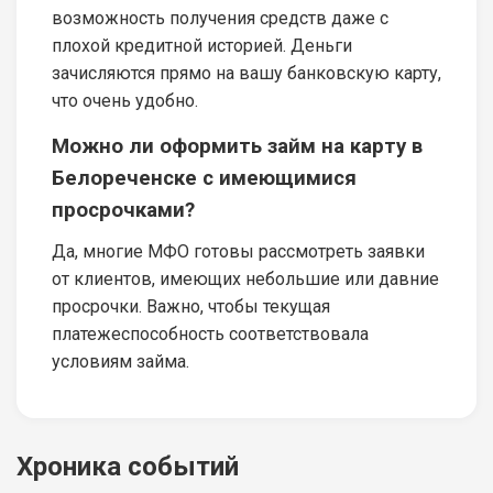
возможность получения средств даже с
плохой кредитной историей. Деньги
зачисляются прямо на вашу банковскую карту,
что очень удобно.
Можно ли оформить займ на карту в
Белореченске с имеющимися
просрочками?
Да, многие МФО готовы рассмотреть заявки
от клиентов, имеющих небольшие или давние
просрочки. Важно, чтобы текущая
платежеспособность соответствовала
условиям займа.
Хроника событий