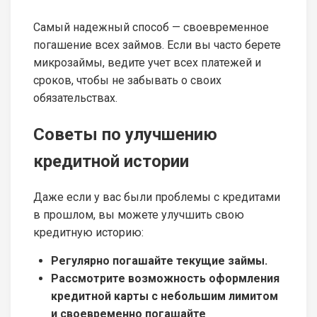
Самый надежный способ — своевременное
погашение всех займов. Если вы часто берете
микрозаймы, ведите учет всех платежей и
сроков, чтобы не забывать о своих
обязательствах.
Советы по улучшению
кредитной истории
Даже если у вас были проблемы с кредитами
в прошлом, вы можете улучшить свою
кредитную историю:
Регулярно погашайте текущие займы.
Рассмотрите возможность оформления
кредитной карты с небольшим лимитом
и своевременно погашайте