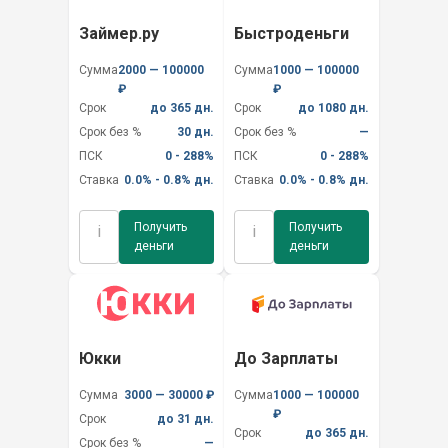
Займер.ру
Быстроденьги
Сумма
2000 — 100000
Сумма
1000 — 100000
₽
₽
Срок
до 365 дн.
Срок
до 1080 дн.
Срок без %
30 дн.
Срок без %
—
ПСК
0 - 288%
ПСК
0 - 288%
Ставка
0.0% - 0.8% дн.
Ставка
0.0% - 0.8% дн.
Получить
Получить
i
i
деньги
деньги
Юкки
До Зарплаты
Сумма
3000 — 30000 ₽
Сумма
1000 — 100000
₽
Срок
до 31 дн.
Срок
до 365 дн.
Срок без %
—