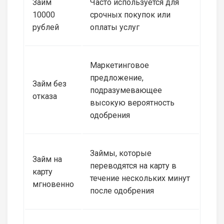
Займ
Часто используется для
10000
срочных покупок или
рублей
оплаты услуг
Маркетинговое
предложение,
Займ без
подразумевающее
отказа
высокую вероятность
одобрения
Займы, которые
Займ на
переводятся на карту в
карту
течение нескольких минут
мгновенно
после одобрения