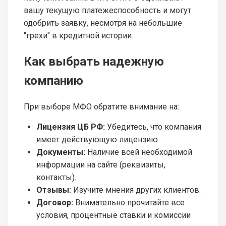
вашу текущую платежеспособность и могут
одобрить заявку, несмотря на небольшие
"грехи" в кредитной истории.
Как выбрать надежную
компанию
При выборе МФО обратите внимание на:
Лицензия ЦБ РФ:
Убедитесь, что компания
имеет действующую лицензию.
Документы:
Наличие всей необходимой
информации на сайте (реквизиты,
контакты).
Отзывы:
Изучите мнения других клиентов.
Договор:
Внимательно прочитайте все
условия, процентные ставки и комиссии