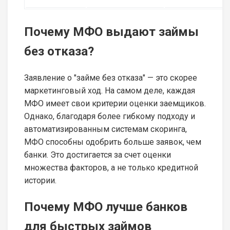
Почему МФО выдают займы
без отказа?
Заявление о "займе без отказа" — это скорее
маркетинговый ход. На самом деле, каждая
МФО имеет свои критерии оценки заемщиков.
Однако, благодаря более гибкому подходу и
автоматизированным системам скоринга,
МФО способны одобрить больше заявок, чем
банки. Это достигается за счет оценки
множества факторов, а не только кредитной
истории.
Почему МФО лучше банков
для быстрых займов