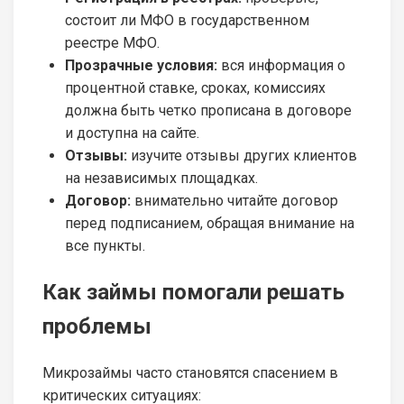
состоит ли МФО в государственном
реестре МФО.
Прозрачные условия:
вся информация о
процентной ставке, сроках, комиссиях
должна быть четко прописана в договоре
и доступна на сайте.
Отзывы:
изучите отзывы других клиентов
на независимых площадках.
Договор:
внимательно читайте договор
перед подписанием, обращая внимание на
все пункты.
Как займы помогали решать
проблемы
Микрозаймы часто становятся спасением в
критических ситуациях: