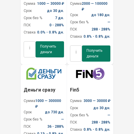
Сумма
1000 — 30000 ₽
Сумма
2000 — 100000
₽
Срок
до 30 дн.
Срок
до 180 дн.
Срок без %
7 дн.
Срок без %
—
ПСК
0 - 288%
ПСК
288 - 288%
Ставка
0.0% - 0.8% дн.
Ставка
0.8% - 0.8% дн.
Получить
i
Получить
i
деньги
деньги
Деньги сразу
Fin5
Сумма
1000 — 300000
Сумма
3000 — 30000 ₽
₽
Срок
до 30 дн.
Срок
до 730 дн.
Срок без %
—
Срок без %
—
ПСК
288 - 288%
ПСК
36 - 288%
Ставка
0.8% - 0.8% дн.
Ставка
0.1% - 0.8% дн.