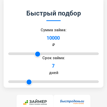
Быстрый подбор
Сумма займа:
10000
₽
Срок займа:
7
дней