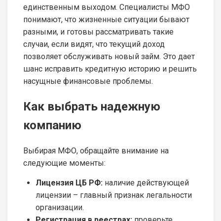
единственным выходом. Специалисты МФО
понимают, что жизненные ситуации бывают
разными, и готовы рассматривать такие
случаи, если видят, что текущий доход
позволяет обслуживать новый займ. Это дает
шанс исправить кредитную историю и решить
насущные финансовые проблемы.
Как выбрать надежную
компанию
Выбирая МФО, обращайте внимание на
следующие моменты:
Лицензия ЦБ РФ:
наличие действующей
лицензии – главный признак легальности
организации.
Регистрация в реестрах:
проверьте,