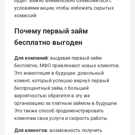
будет. Важно внимательно ознакомиться с
условиями акции, чтобы избежать скрытых
комиссий.
Почему первый займ
бесплатно выгоден
Для компаний:
выдавая первый займ
бесплатно, МФО привлекают новых клиентов.
Это инвестиция в будущее: довольный
клиент, который успешно вернул первый
беспроцентный займ, с большей
вероятностью обратится в эту же
организацию за платным займом в будущем.
Это также способ продемонстрировать
клиентам свои услуги и скорость работы.
Для клиентов:
возможность получить