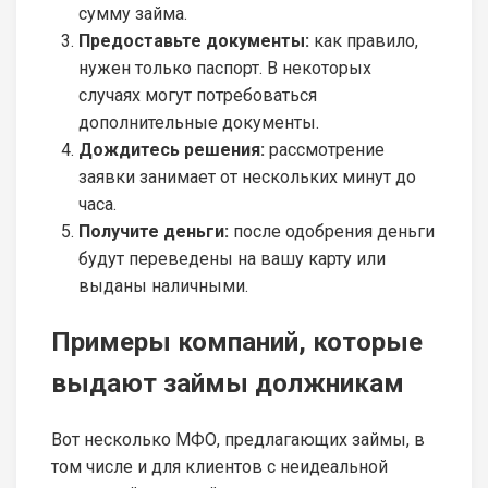
сумму займа.
Предоставьте документы:
как правило,
нужен только паспорт. В некоторых
случаях могут потребоваться
дополнительные документы.
Дождитесь решения:
рассмотрение
заявки занимает от нескольких минут до
часа.
Получите деньги:
после одобрения деньги
будут переведены на вашу карту или
выданы наличными.
Примеры компаний, которые
выдают займы должникам
Вот несколько МФО, предлагающих займы, в
том числе и для клиентов с неидеальной