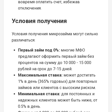
вовремя оплатить счет, избежав
отключения.
Условия получения
Условия получения микрозайма могут сильно
различаться:
Первый займ под 0%:
многие МФО
предлагают оформить первый займ без
процентов на сумму до 10 000 - 15 000
рублей на срок до 7-15 дней.
Максимальная ставка:
может достигать
1% в день (365% годовых) для повторных
займов или клиентов с высоким риском.
Минимальная ставка:
для постоянных и
надежных клиентов может быть ниже, от
0.5% в день.