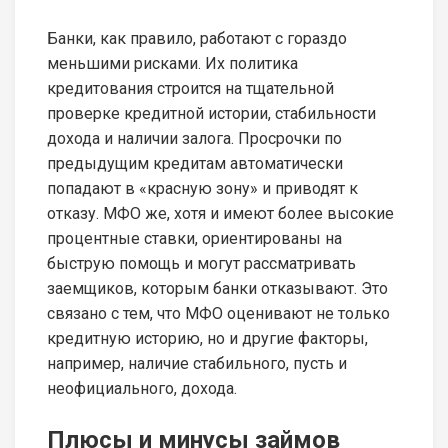
Банки, как правило, работают с гораздо
меньшими рисками. Их политика
кредитования строится на тщательной
проверке кредитной истории, стабильности
дохода и наличии залога. Просрочки по
предыдущим кредитам автоматически
попадают в «красную зону» и приводят к
отказу. МФО же, хотя и имеют более высокие
процентные ставки, ориентированы на
быструю помощь и могут рассматривать
заемщиков, которым банки отказывают. Это
связано с тем, что МФО оценивают не только
кредитную историю, но и другие факторы,
например, наличие стабильного, пусть и
неофициального, дохода.
Плюсы и минусы займов