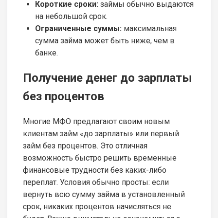
Короткие сроки:
займы обычно выдаются
на небольшой срок.
Ограниченные суммы:
максимальная
сумма займа может быть ниже, чем в
банке.
Получение денег до зарплаты
без процентов
Многие МФО предлагают своим новым
клиентам займ «до зарплаты» или первый
займ без процентов. Это отличная
возможность быстро решить временные
финансовые трудности без каких-либо
переплат. Условия обычно просты: если
вернуть всю сумму займа в установленный
срок, никаких процентов начисляться не