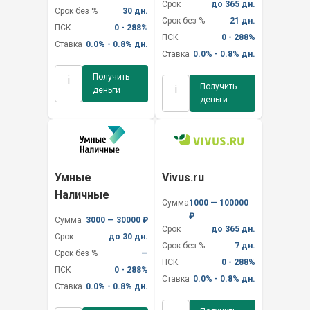
Срок
до 365 дн.
Срок без %
30 дн.
Срок без %
21 дн.
ПСК
0 - 288%
ПСК
0 - 288%
Ставка
0.0% - 0.8% дн.
Ставка
0.0% - 0.8% дн.
Получить
i
Получить
i
деньги
деньги
Умные
Vivus.ru
Наличные
Сумма
1000 — 100000
₽
Сумма
3000 — 30000 ₽
Срок
до 365 дн.
Срок
до 30 дн.
Срок без %
7 дн.
Срок без %
—
ПСК
0 - 288%
ПСК
0 - 288%
Ставка
0.0% - 0.8% дн.
Ставка
0.0% - 0.8% дн.