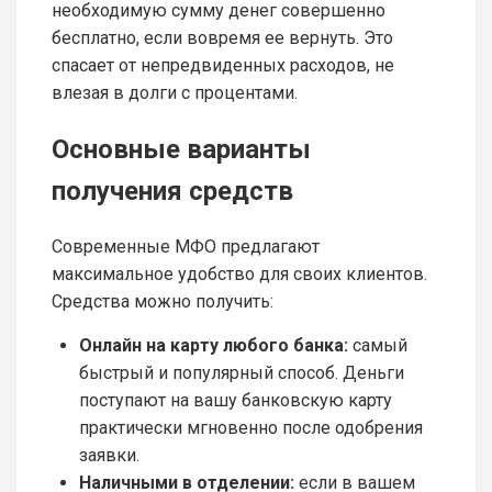
необходимую сумму денег совершенно
бесплатно, если вовремя ее вернуть. Это
спасает от непредвиденных расходов, не
влезая в долги с процентами.
Основные варианты
получения средств
Современные МФО предлагают
максимальное удобство для своих клиентов.
Средства можно получить:
Онлайн на карту любого банка:
самый
быстрый и популярный способ. Деньги
поступают на вашу банковскую карту
практически мгновенно после одобрения
заявки.
Наличными в отделении:
если в вашем