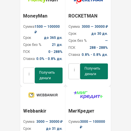
MoneyMan
ROCKETMAN
Сумма
1500 — 100000
Сумма
3000 — 30000 ₽
₽
Срок
до 30 дн.
Срок
до 365 дн.
Срок без %
—
Срок без %
21 дн.
ПСК
288 - 288%
ПСК
0 - 288%
Ставка
0.8% - 0.8% дн.
Ставка
0.0% - 0.8% дн.
Получить
i
Получить
i
деньги
деньги
Webbankir
МигКредит
Сумма
3000 — 30000 ₽
Сумма
3000 — 100000
₽
Срок
до 31 дн.