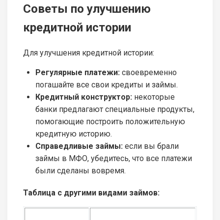
Советы по улучшению
кредитной истории
Для улучшения кредитной истории:
Регулярные платежи:
своевременно
погашайте все свои кредиты и займы.
Кредитный конструктор:
некоторые
банки предлагают специальные продукты,
помогающие построить положительную
кредитную историю.
Справедливые займы:
если вы брали
займы в МФО, убедитесь, что все платежи
были сделаны вовремя.
Таблица с другими видами займов: