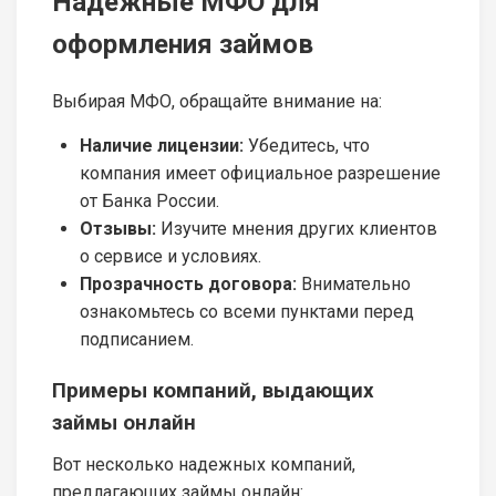
Надежные МФО для
оформления займов
Выбирая МФО, обращайте внимание на:
Наличие лицензии:
Убедитесь, что
компания имеет официальное разрешение
от Банка России.
Отзывы:
Изучите мнения других клиентов
о сервисе и условиях.
Прозрачность договора:
Внимательно
ознакомьтесь со всеми пунктами перед
подписанием.
Примеры компаний, выдающих
займы онлайн
Вот несколько надежных компаний,
предлагающих займы онлайн: