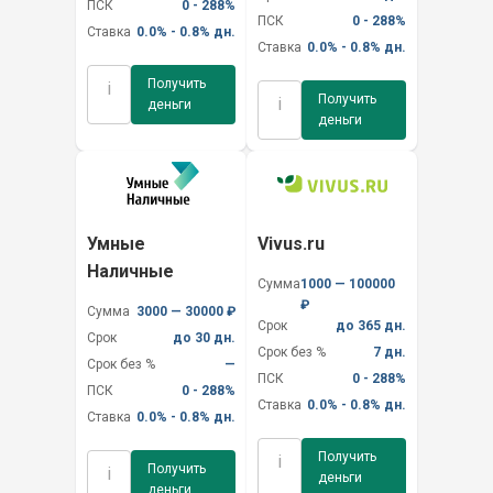
ПСК
0 - 288%
ПСК
0 - 288%
Ставка
0.0% - 0.8% дн.
Ставка
0.0% - 0.8% дн.
Получить
i
Получить
i
деньги
деньги
Умные
Vivus.ru
Наличные
Сумма
1000 — 100000
₽
Сумма
3000 — 30000 ₽
Срок
до 365 дн.
Срок
до 30 дн.
Срок без %
7 дн.
Срок без %
—
ПСК
0 - 288%
ПСК
0 - 288%
Ставка
0.0% - 0.8% дн.
Ставка
0.0% - 0.8% дн.
Получить
i
Получить
i
деньги
деньги