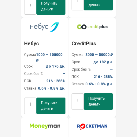
i
Получить
i
деньги
деньги
Небус
CreditPlus
Сумма
1000 — 100000
Сумма
3000 — 50000 ₽
₽
Срок
до 182 дн.
Срок
до 176 дн.
Срок без %
—
Срок без %
—
ПСК
216 - 288%
ПСК
216 - 288%
Ставка
0.6% - 0.8% дн.
Ставка
0.6% - 0.8% дн.
Получить
i
Получить
i
деньги
деньги