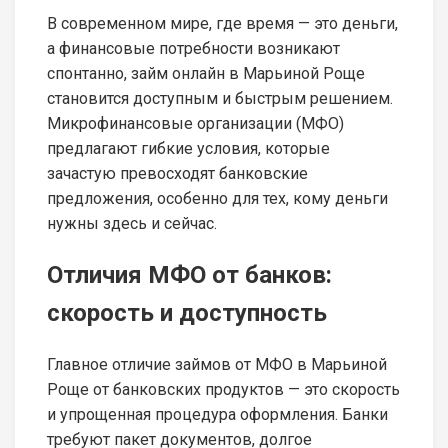
В современном мире, где время — это деньги,
а финансовые потребности возникают
спонтанно, займ онлайн в Марьиной Роще
становится доступным и быстрым решением.
Микрофинансовые организации (МФО)
предлагают гибкие условия, которые
зачастую превосходят банковские
предложения, особенно для тех, кому деньги
нужны здесь и сейчас.
Отличия МФО от банков:
скорость и доступность
Главное отличие займов от МФО в Марьиной
Роще от банковских продуктов — это скорость
и упрощенная процедура оформления. Банки
требуют пакет документов, долгое