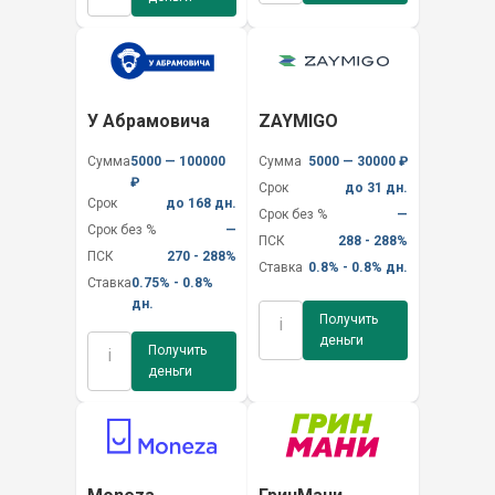
У Абрамовича
ZAYMIGO
Сумма
5000 — 100000
Сумма
5000 — 30000 ₽
₽
Срок
до 31 дн.
Срок
до 168 дн.
Срок без %
—
Срок без %
—
ПСК
288 - 288%
ПСК
270 - 288%
Ставка
0.8% - 0.8% дн.
Ставка
0.75% - 0.8%
дн.
Получить
i
деньги
Получить
i
деньги