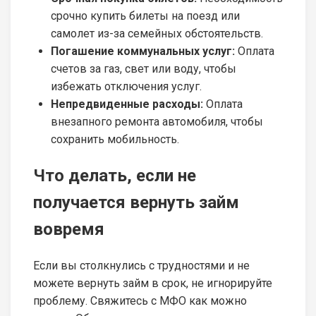
срочно купить билеты на поезд или
самолет из-за семейных обстоятельств.
Погашение коммунальных услуг:
Оплата
счетов за газ, свет или воду, чтобы
избежать отключения услуг.
Непредвиденные расходы:
Оплата
внезапного ремонта автомобиля, чтобы
сохранить мобильность.
Что делать, если не
получается вернуть займ
вовремя
Если вы столкнулись с трудностями и не
можете вернуть займ в срок, не игнорируйте
проблему. Свяжитесь с МФО как можно