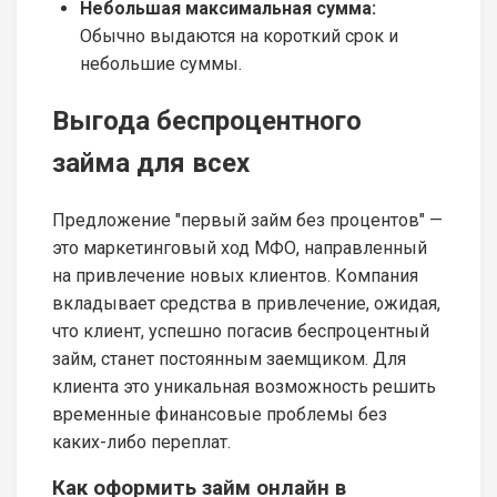
Небольшая максимальная сумма:
Обычно выдаются на короткий срок и
небольшие суммы.
Выгода беспроцентного
займа для всех
Предложение "первый займ без процентов" —
это маркетинговый ход МФО, направленный
на привлечение новых клиентов. Компания
вкладывает средства в привлечение, ожидая,
что клиент, успешно погасив беспроцентный
займ, станет постоянным заемщиком. Для
клиента это уникальная возможность решить
временные финансовые проблемы без
каких-либо переплат.
Как оформить займ онлайн в