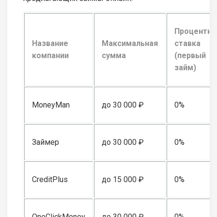
Процентна
Название
Максимальная
ставка
компании
сумма
(первый
займ)
MoneyMan
до 30 000 ₽
0%
Займер
до 30 000 ₽
0%
CreditPlus
до 15 000 ₽
0%
OneClickMoney
до 30 000 ₽
0%