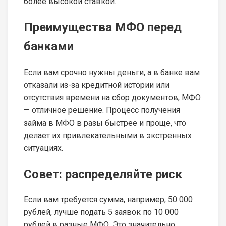
более высокой ставкой.
Преимущества МФО перед
банками
Если вам срочно нужны деньги, а в банке вам
отказали из-за кредитной истории или
отсутствия времени на сбор документов, МФО
— отличное решение. Процесс получения
займа в МФО в разы быстрее и проще, что
делает их привлекательными в экстренных
ситуациях.
Совет: распределяйте риск
Если вам требуется сумма, например, 50 000
рублей, лучше подать 5 заявок по 10 000
рублей в разные МФО. Это значительно