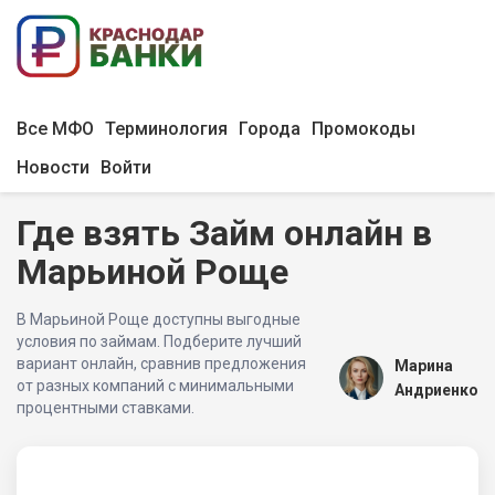
Все МФО
Терминология
Города
Промокоды
Новости
Войти
Где взять Займ онлайн в
Марьиной Роще
В Марьиной Роще доступны выгодные
условия по займам. Подберите лучший
вариант онлайн, сравнив предложения
Марина
от разных компаний с минимальными
Андриенко
процентными ставками.