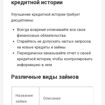
кредитной истории
Улучшение кредитной истории требует
дисциплины:
Всегда вовремя оплачивайте все свои
финансовые обязательства.
Старайтесь не допускать частых запросов
на новые кредиты и займы.
Периодически заказывайте отчет о своей
кредитной истории, чтобы контролировать
информацию в нем.
Различные виды займов
Название
Описание
займа