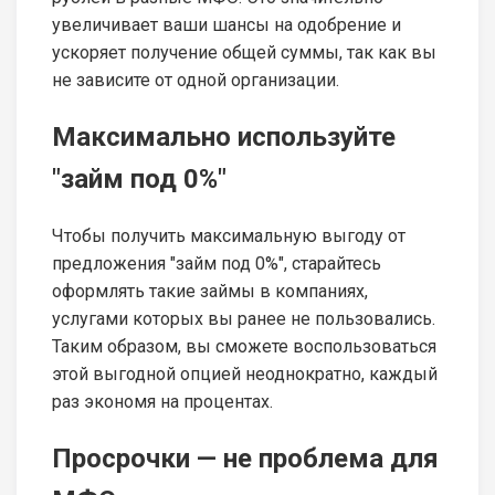
увеличивает ваши шансы на одобрение и
ускоряет получение общей суммы, так как вы
не зависите от одной организации.
Максимально используйте
"займ под 0%"
Чтобы получить максимальную выгоду от
предложения "займ под 0%", старайтесь
оформлять такие займы в компаниях,
услугами которых вы ранее не пользовались.
Таким образом, вы сможете воспользоваться
этой выгодной опцией неоднократно, каждый
раз экономя на процентах.
Просрочки — не проблема для