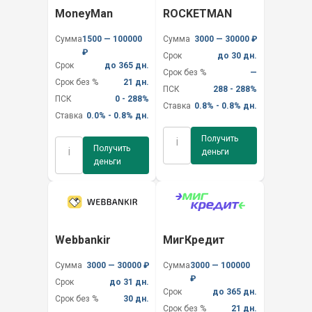
MoneyMan
ROCKETMAN
Сумма
1500 — 100000
Сумма
3000 — 30000 ₽
₽
Срок
до 30 дн.
Срок
до 365 дн.
Срок без %
—
Срок без %
21 дн.
ПСК
288 - 288%
ПСК
0 - 288%
Ставка
0.8% - 0.8% дн.
Ставка
0.0% - 0.8% дн.
Получить
i
Получить
i
деньги
деньги
Webbankir
МигКредит
Сумма
3000 — 30000 ₽
Сумма
3000 — 100000
₽
Срок
до 31 дн.
Срок
до 365 дн.
Срок без %
30 дн.
Срок без %
21 дн.