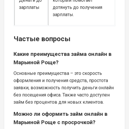
Деньги до
который помогает
зарплаты
дотянуть до получения
зарплаты.
Частые вопросы
Какие преимущества займа онлайн в
Марьиной Роще?
Основные преимущества – это скорость
оформления и получения средств, простота
заявки, возможность получить деньги онлайн
без посещения офиса. Также часто доступен
займ без процентов для новых клиентов.
Можно ли оформить займ онлайн в
Марьиной Роще с просрочкой?