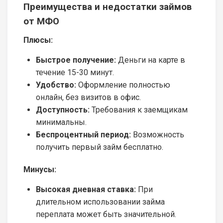
Преимущества и недостатки займов
от МФО
Плюсы:
Быстрое получение:
Деньги на карте в
течение 15-30 минут.
Удобство:
Оформление полностью
онлайн, без визитов в офис.
Доступность:
Требования к заемщикам
минимальны.
Беспроцентный период:
Возможность
получить первый займ бесплатно.
Минусы:
Высокая дневная ставка:
При
длительном использовании займа
переплата может быть значительной.