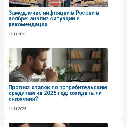
Замедление инфляции в России в
ноябре: анализ ситуации и
рекомендации
14.11.2025
Прогноз ставок по потребительским
кредитам на 2026 год: ожидать ли
снижения?
14.11.2025