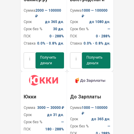
Сумма
2000 — 100000
Сумма
1000 — 100000
₽
₽
Срок
до 365 дн.
Срок
до 1080 дн.
Срок без %
30 дн.
Срок без %
—
ПСК
0 - 288%
ПСК
0 - 288%
Ставка
0.0% - 0.8% дн.
Ставка
0.0% - 0.8% дн.
Получить
Получить
i
i
деньги
деньги
Юкки
До Зарплаты
Сумма
3000 — 30000 ₽
Сумма
1000 — 100000
₽
Срок
до 31 дн.
Срок
до 365 дн.
Срок без %
—
Срок без %
—
ПСК
180 - 288%
ПСК
0 - 288%