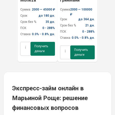
Moneza
ГринМани
Сумма
2000 — 45000 ₽
Сумма
2000 — 100000
₽
Срок
до 180 дн.
Срок
до 364 дн.
Срок без %
35 дн.
Срок без %
21 дн.
ПСК
0 - 288%
ПСК
0 - 288%
Ставка
0.0% - 0.8% дн.
Ставка
0.0% - 0.8% дн.
Получить
i
Получить
i
деньги
деньги
Экспресс-займ онлайн в
Марьиной Роще: решение
финансовых вопросов