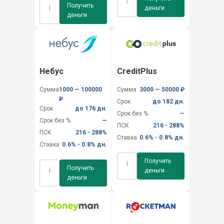
i
Получить
i
деньги
деньги
Небус
CreditPlus
Сумма
1000 — 100000
Сумма
3000 — 50000 ₽
₽
Срок
до 182 дн.
Срок
до 176 дн.
Срок без %
—
Срок без %
—
ПСК
216 - 288%
ПСК
216 - 288%
Ставка
0.6% - 0.8% дн.
Ставка
0.6% - 0.8% дн.
Получить
i
Получить
i
деньги
деньги