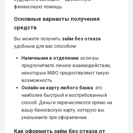
финансовую помощь.
Основные варианты получения
средств
Вы можете получить
займ без отказа
удобным для вас способом:
Наличными в отделении
: если вы
предпочитаете личное взаимодействие,
некоторые МФО предоставляют такую
возможность.
Онлайн на карту любого банка
: это
наиболее быстрый и востребованный
способ. Деньги перечисляются прямо на
вашу банковскую карту, которую вы
указываете при оформлении.
Как оформить займ без отказа от