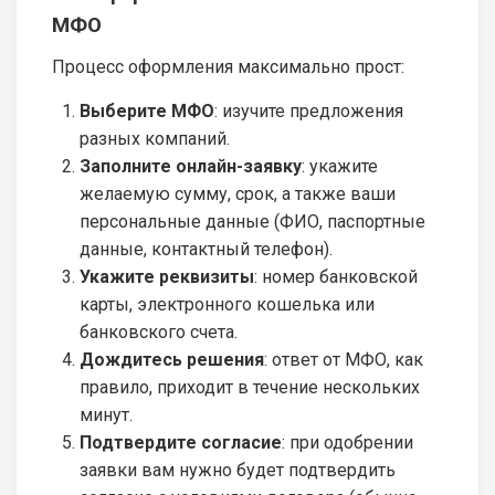
МФО
Процесс оформления максимально прост:
Выберите МФО
: изучите предложения
разных компаний.
Заполните онлайн-заявку
: укажите
желаемую сумму, срок, а также ваши
персональные данные (ФИО, паспортные
данные, контактный телефон).
Укажите реквизиты
: номер банковской
карты, электронного кошелька или
банковского счета.
Дождитесь решения
: ответ от МФО, как
правило, приходит в течение нескольких
минут.
Подтвердите согласие
: при одобрении
заявки вам нужно будет подтвердить