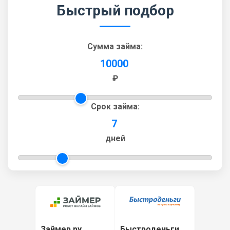
Быстрый подбор
Сумма займа:
10000
₽
Срок займа:
7
дней
Займер.ру
Быстроденьги