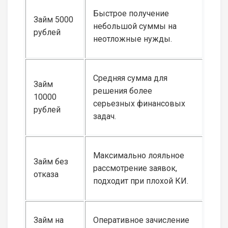
Быстрое получение
Займ 5000
небольшой суммы на
рублей
неотложные нужды.
Средняя сумма для
Займ
решения более
10000
серьезных финансовых
рублей
задач.
Максимально лояльное
Займ без
рассмотрение заявок,
отказа
подходит при плохой КИ.
Займ на
Оперативное зачисление