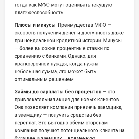
тогда как МФО могут оценивать текущую
платежеспособность.
Плюсы и минусы
. Преимущества МФО —
скорость получения денег и доступность даже
при неидеальной кредитной истории. Минусы
— более высокие процентные ставки по
сравнению с банками. Однако, для
краткосрочной нужды, когда нужна
небольшая сумма, это может быть
оптимальным решением.
Займы до зарплаты без процентов
— это
привлекательная акция для новых клиентов.
Она позволяет компании привлечь заемщика,
а заемщику — получить средства без
переплат. Это выгодно обеим сторонам:
компания получает потенциального клиента на
будущее, а заемщик – временную