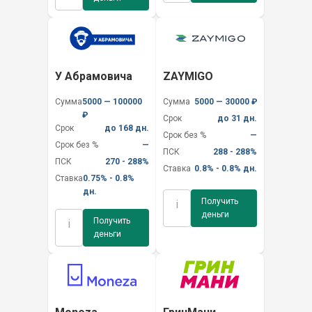
У Абрамовича
ZAYMIGO
Сумма
5000 — 100000
Сумма
5000 — 30000 ₽
₽
Срок
до 31 дн.
Срок
до 168 дн.
Срок без %
—
Срок без %
—
ПСК
288 - 288%
ПСК
270 - 288%
Ставка
0.8% - 0.8% дн.
Ставка
0.75% - 0.8%
дн.
Получить
i
деньги
Получить
i
деньги