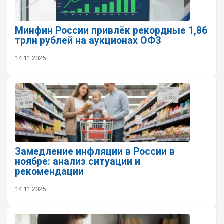
Минфин России привлёк рекордные 1,86
трлн рублей на аукционах ОФЗ
14.11.2025
Замедление инфляции в России в
ноябре: анализ ситуации и
рекомендации
14.11.2025