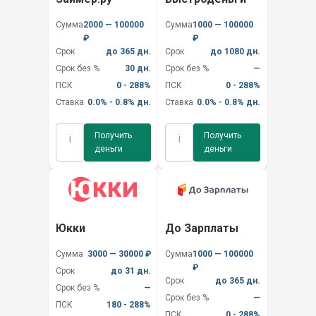
Сумма
2000 — 100000
Сумма
1000 — 100000
₽
₽
Срок
до 365 дн.
Срок
до 1080 дн.
Срок без %
30 дн.
Срок без %
—
ПСК
0 - 288%
ПСК
0 - 288%
Ставка
0.0% - 0.8% дн.
Ставка
0.0% - 0.8% дн.
Получить
Получить
i
i
деньги
деньги
Юкки
До Зарплаты
Сумма
3000 — 30000 ₽
Сумма
1000 — 100000
₽
Срок
до 31 дн.
Срок
до 365 дн.
Срок без %
—
Срок без %
—
ПСК
180 - 288%
ПСК
0 - 288%