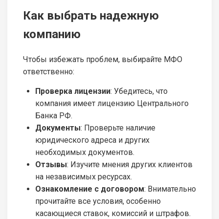
Как выбрать надежную
компанию
Чтобы избежать проблем, выбирайте МФО
ответственно:
Проверка лицензии
: Убедитесь, что
компания имеет лицензию Центрального
Банка РФ.
Документы
: Проверьте наличие
юридического адреса и других
необходимых документов.
Отзывы
: Изучите мнения других клиентов
на независимых ресурсах.
Ознакомление с договором
: Внимательно
прочитайте все условия, особенно
касающиеся ставок, комиссий и штрафов.