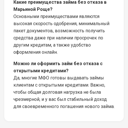
Какие преимущества займа без отказа в
Марьиной Роще?
Основными преимуществами являются
высокая скорость одобрения, минимальный
пакет документов, возможность получить
средства даже при наличии просрочек по
другим кредитам, а также удобство
оформления онлайн.
Можно ли оформить займ без отказа с
открытыми кредитами?
Да, многие МФО готовы выдавать займы
клиентам с открытыми кредитами. Важно,
чтобы общая долговая нагрузка не была
чрезмерной, и у вас был стабильный доход
для своевременного погашения нового займа.