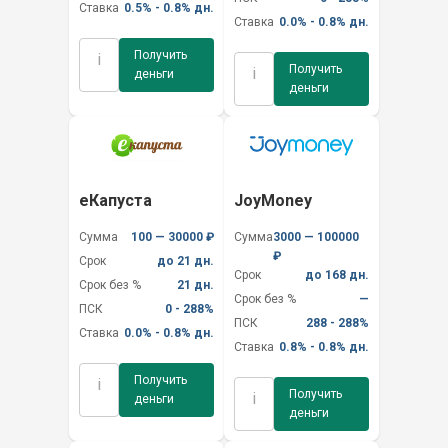
Ставка
0.5% - 0.8% дн.
Ставка
0.0% - 0.8% дн.
Получить
i
Получить
i
деньги
деньги
еКапуста
JoyMoney
Сумма
100 — 30000 ₽
Сумма
3000 — 100000
₽
Срок
до 21 дн.
Срок
до 168 дн.
Срок без %
21 дн.
Срок без %
—
ПСК
0 - 288%
ПСК
288 - 288%
Ставка
0.0% - 0.8% дн.
Ставка
0.8% - 0.8% дн.
Получить
i
Получить
i
деньги
деньги