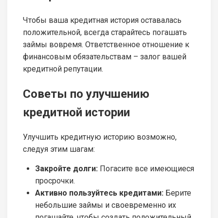
Чтобы ваша кредитная история оставалась
положительной, всегда старайтесь погашать
займы вовремя. Ответственное отношение к
финансовым обязательствам – залог вашей
кредитной репутации.
Советы по улучшению
кредитной истории
Улучшить кредитную историю возможно,
следуя этим шагам:
Закройте долги:
Погасите все имеющиеся
просрочки.
Активно пользуйтесь кредитами:
Берите
небольшие займы и своевременно их
погашайте, чтобы создать положительный