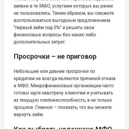
заявки в те МФО, услугами которых вы ранее
не пользовались. Таким образом, вы сможете
воспользоваться выгодным предложением
"первый займ под 0%" и решить свои
финансовые вопросы без каких-либо
дополнительных затрат.
Просрочки – не приговор
Небольшие или давние просрочки по
кредитам не всегда являются причиной отказа
в МФО. Микрофинансовые организации часто
готовы идти навстречу клиентам и учитывать
их текущую платежеспособность, а не только
прошлое. Главное – показать, что вы можете
вернуть займ.