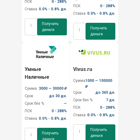
ПСК
0 - 288%
ПСК
0 - 288%
Ставка
0.0% - 0.8% дн.
Ставка
0.0% - 0.8% дн.
Получить
i
Получить
i
деньги
деньги
Умные
Vivus.ru
Наличные
Сумма
1000 — 100000
₽
Сумма
3000 — 30000 ₽
Срок
до 365 дн.
Срок
до 30 дн.
Срок без %
7 дн.
Срок без %
—
ПСК
0 - 288%
ПСК
0 - 288%
Ставка
0.0% - 0.8% дн.
Ставка
0.0% - 0.8% дн.
Получить
i
Получить
i
деньги
деньги