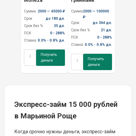
Moneza
ГринМани
Сумма
2000 — 45000 ₽
Сумма
2000 — 100000
₽
Срок
до 180 дн.
Срок
до 364 дн.
Срок без %
35 дн.
Срок без %
21 дн.
ПСК
0 - 288%
ПСК
0 - 288%
Ставка
0.0% - 0.8% дн.
Ставка
0.0% - 0.8% дн.
Получить
i
Получить
i
деньги
деньги
Экспресс-займ 15 000 рублей
в Марьиной Роще
Когда срочно нужны деньги, экспресс-займ