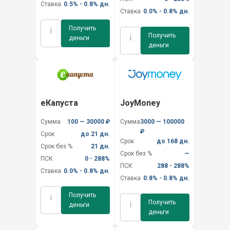
Ставка
0.5% - 0.8% дн.
Ставка
0.0% - 0.8% дн.
Получить
i
Получить
i
деньги
деньги
еКапуста
JoyMoney
Сумма
100 — 30000 ₽
Сумма
3000 — 100000
₽
Срок
до 21 дн.
Срок
до 168 дн.
Срок без %
21 дн.
Срок без %
—
ПСК
0 - 288%
ПСК
288 - 288%
Ставка
0.0% - 0.8% дн.
Ставка
0.8% - 0.8% дн.
Получить
i
Получить
i
деньги
деньги