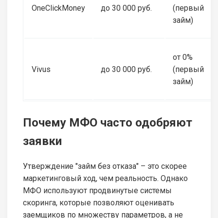
OneClickMoney
до 30 000 руб.
(первый
займ)
от 0%
Vivus
до 30 000 руб.
(первый
займ)
Почему МФО часто одобряют
заявки
Утверждение "займ без отказа" – это скорее
маркетинговый ход, чем реальность. Однако
МФО используют продвинутые системы
скоринга, которые позволяют оценивать
заемщиков по множеству параметров, а не