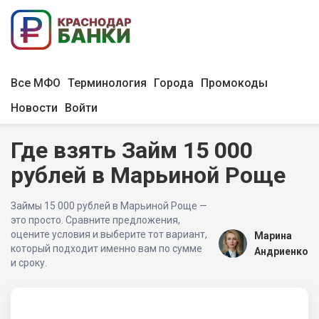
Все МФО
Терминология
Города
Промокоды
Новости
Войти
Где взять Займ 15 000
рублей в Марьиной Роще
Займы 15 000 рублей в Марьиной Роще —
это просто. Сравните предложения,
оцените условия и выберите тот вариант,
Марина
который подходит именно вам по сумме
Андриенко
и сроку.