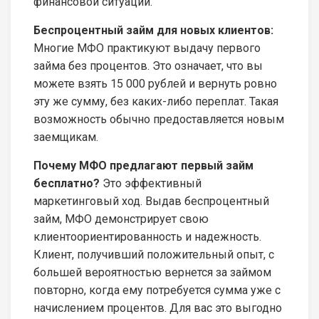
финансовой ситуации.
Беспроцентный займ для новых клиентов:
Многие МФО практикуют выдачу первого
займа без процентов. Это означает, что вы
можете взять 15 000 рублей и вернуть ровно
эту же сумму, без каких-либо переплат. Такая
возможность обычно предоставляется новым
заемщикам.
Почему МФО предлагают первый займ
бесплатно?
Это эффективный
маркетинговый ход. Выдав беспроцентный
займ, МФО демонстрирует свою
клиентоориентированность и надежность.
Клиент, получивший положительный опыт, с
большей вероятностью вернется за займом
повторно, когда ему потребуется сумма уже с
начислением процентов. Для вас это выгодно