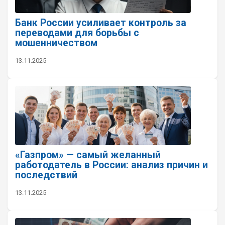
Банк России усиливает контроль за
переводами для борьбы с
мошенничеством
13.11.2025
«Газпром» — самый желанный
работодатель в России: анализ причин и
последствий
13.11.2025