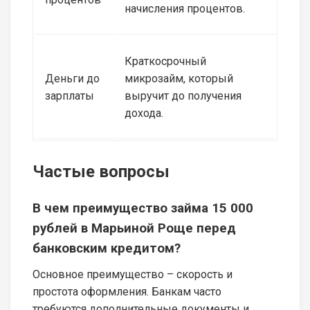
начисления процентов.
Краткосрочный
Деньги до
микрозайм, который
зарплаты
выручит до получения
дохода.
Частые вопросы
В чем преимущество займа 15 000
рублей в Марьиной Роще перед
банковским кредитом?
Основное преимущество – скорость и
простота оформления. Банкам часто
требуются дополнительные документы и