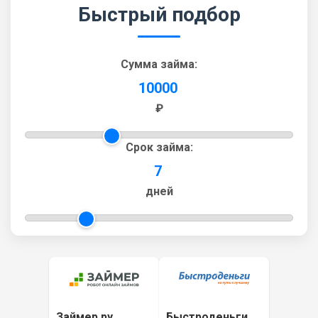
Быстрый подбор
Сумма займа:
10000
₽
Срок займа:
7
дней
Займер.ру
Быстроденьги