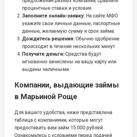
предложения разных компаний, сравните
процентные ставки и условия.
Заполните онлайн-заявку:
На сайте МФО
укажите свои личные данные, паспортные
данные, желаемую сумму и срок займа.
Дождитесь решения:
Обычно одобрение
происходит в течение нескольких минут.
Получите деньги:
Средства будут
мгновенно зачислены на вашу карту или
выданы наличными.
Компании, выдающие займы
в Марьиной Роще
Для вашего удобства, ниже представлена
таблица с компаниями, которые могут
предоставить вам займ 15 000 рублей.
Ознакомьтесь с условиями перед подачей