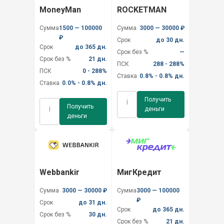
MoneyMan
ROCKETMAN
Сумма
1500 — 100000
Сумма
3000 — 30000 ₽
₽
Срок
до 30 дн.
Срок
до 365 дн.
Срок без %
—
Срок без %
21 дн.
ПСК
288 - 288%
ПСК
0 - 288%
Ставка
0.8% - 0.8% дн.
Ставка
0.0% - 0.8% дн.
Получить
i
Получить
i
деньги
деньги
Webbankir
МигКредит
Сумма
3000 — 30000 ₽
Сумма
3000 — 100000
₽
Срок
до 31 дн.
Срок
до 365 дн.
Срок без %
30 дн.
Срок без %
21 дн.