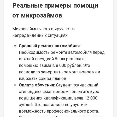
Реальные примеры помощи
от микрозаймов
Микрозаймы часто выручают в
непредвиденных ситуациях:
Срочный ремонт автомобиля:
Необходимость ремонта автомобиля перед
важной поездкой была решена с
помощью займа в 8 000 рублей. Это
позволило завершить ремонт вовремя и
избежать срыва планов.
Оплата обучения:
Студент, ожидающий
стипендию, смог вовремя оплатить курс
повышения квалификации, взяв 12 000
рублей. Это позволило не упустить
возможность профессионального роста.