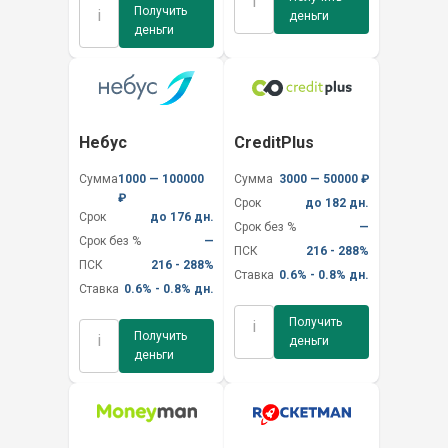
i
Получить
i
деньги
деньги
Небус
CreditPlus
Сумма
1000 — 100000
Сумма
3000 — 50000 ₽
₽
Срок
до 182 дн.
Срок
до 176 дн.
Срок без %
—
Срок без %
—
ПСК
216 - 288%
ПСК
216 - 288%
Ставка
0.6% - 0.8% дн.
Ставка
0.6% - 0.8% дн.
Получить
i
Получить
i
деньги
деньги