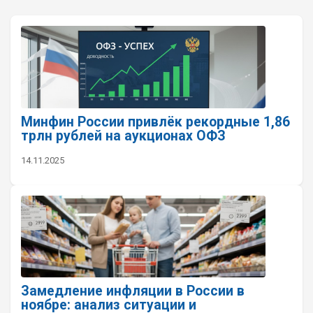
Минфин России привлёк рекордные 1,86
трлн рублей на аукционах ОФЗ
14.11.2025
Замедление инфляции в России в
ноябре: анализ ситуации и