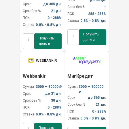
Срок
до 30 дн.
Срок
до 365 дн.
Срок без %
—
Срок без %
21 дн.
ПСК
288 - 288%
ПСК
0 - 288%
Ставка
0.8% - 0.8% дн.
Ставка
0.0% - 0.8% дн.
Получить
i
Получить
i
деньги
деньги
Webbankir
МигКредит
Сумма
3000 — 30000 ₽
Сумма
3000 — 100000
₽
Срок
до 31 дн.
Срок
до 365 дн.
Срок без %
30 дн.
Срок без %
21 дн.
ПСК
0 - 288%
ПСК
0 - 288%
Ставка
0.0% - 0.8% дн.
Ставка
0.0% - 0.8% дн.
Получить