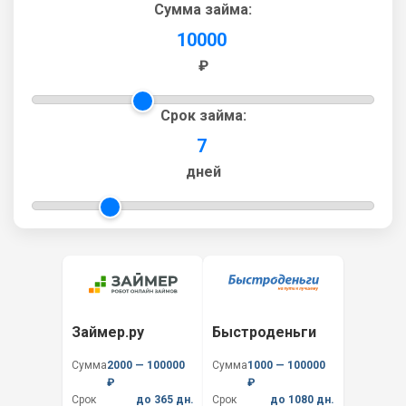
Сумма займа:
10000
₽
Срок займа:
7
дней
Займер.ру
Быстроденьги
Сумма
2000 — 100000
Сумма
1000 — 100000
₽
₽
Срок
до 365 дн.
Срок
до 1080 дн.