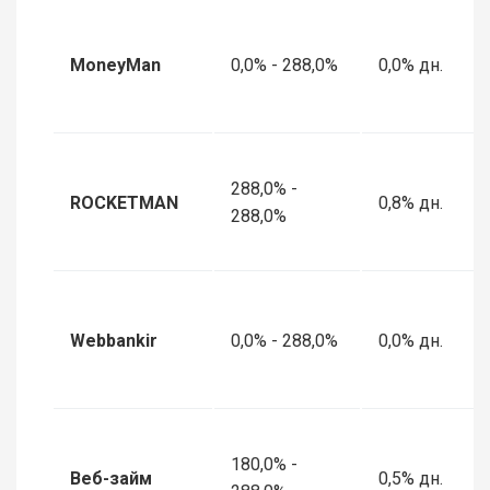
MoneyMan
0,0% - 288,0%
0,0% дн.
288,0% -
ROCKETMAN
0,8% дн.
288,0%
Webbankir
0,0% - 288,0%
0,0% дн.
180,0% -
Веб-займ
0,5% дн.