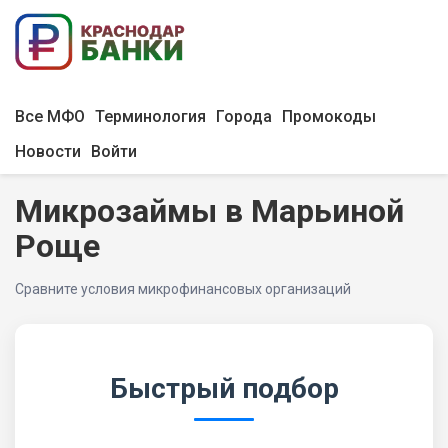
Все МФО
Терминология
Города
Промокоды
Новости
Войти
Микрозаймы в Марьиной
Роще
Сравните условия микрофинансовых организаций
Быстрый подбор