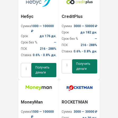
Небус
CreditPlus
Сумма
1000 — 100000
Сумма
3000 — 50000 ₽
₽
Срок
до 182 дн.
Срок
до 176 дн.
Срок без %
—
Срок без %
—
ПСК
216 - 288%
ПСК
216 - 288%
Ставка
0.6% - 0.8% дн.
Ставка
0.6% - 0.8% дн.
Получить
i
Получить
i
деньги
деньги
MoneyMan
ROCKETMAN
Сумма
1500 — 100000
Сумма
3000 — 30000 ₽
₽