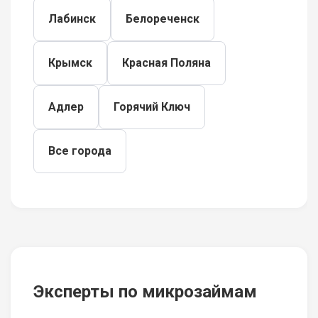
Лабинск
Белореченск
Крымск
Красная Поляна
Адлер
Горячий Ключ
Все города
Эксперты по микрозаймам