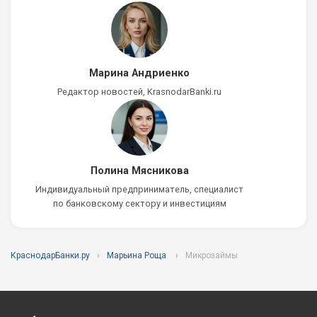
Марина Андриенко
Редактор новостей, KrasnodarBanki.ru
Полина Мясникова
Индивидуальный предприниматель, специалист
по банковскому сектору и инвестициям
КраснодарБанки.ру
Марьина Роща
Микрозаймы