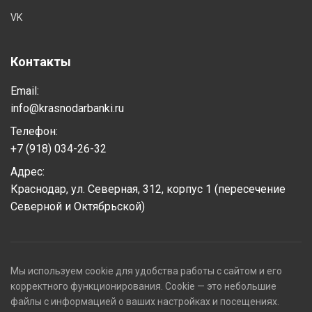
VK
Контакты
Email:
info@krasnodarbanki.ru
Телефон:
+7 (918) 034-26-32
Адрес:
Краснодар, ул. Северная, 312, корпус 1 (пересечение
Северной и Октябрьской)
Мы используем cookie для удобства работы с сайтом и его
корректного функционирования. Cookie — это небольшие
файлы с информацией о ваших настройках и посещениях.