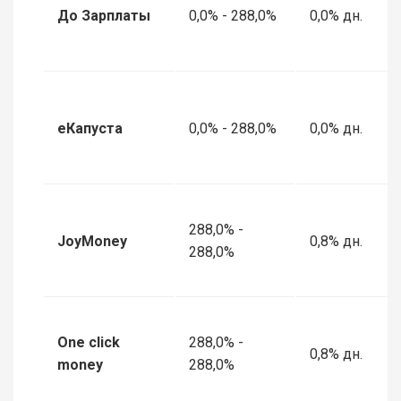
До Зарплаты
0,0% - 288,0%
0,0% дн.
еКапуста
0,0% - 288,0%
0,0% дн.
288,0% -
JoyMoney
0,8% дн.
288,0%
One click
288,0% -
0,8% дн.
money
288,0%