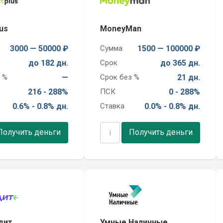
us
MoneyMan
3000 — 50000 ₽
Сумма
1500 — 100000 ₽
до 182 дн.
Срок
до 365 дн.
 %
—
Срок без %
21 дн.
216 - 288%
ПСК
0 - 288%
0.6% - 0.8% дн.
Ставка
0.0% - 0.8% дн.
Получить деньги
Получить деньги
i
дит
Умные Наличные