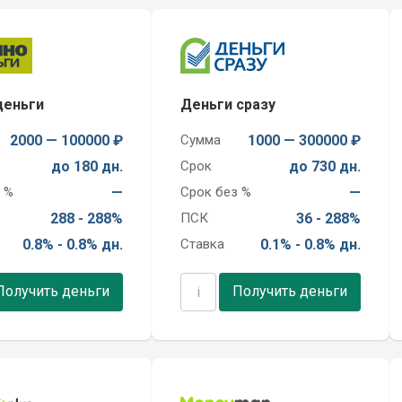
деньги
Деньги сразу
2000 — 100000 ₽
Сумма
1000 — 300000 ₽
до 180 дн.
Срок
до 730 дн.
 %
—
Срок без %
—
288 - 288%
ПСК
36 - 288%
0.8% - 0.8% дн.
Ставка
0.1% - 0.8% дн.
Получить деньги
Получить деньги
i