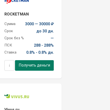
ROCKETMAN
Сумма
3000 — 30000 ₽
Срок
до 30 дн.
Срок без %
—
ПСК
288 - 288%
Ставка
0.8% - 0.8% дн.
Получить деньги
i
Vivus.ru