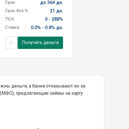
Срок
до 364 дн.
Срок без %
21 дн.
ПСК
0 - 288%
Ставка
0.0% - 0.8% дн.
Получить деньги
i
ужны деньги, а банки отказывают из-за
 (МФО), предлагающие займы на карту