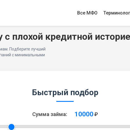
Все МФО
Терминоло
ту с плохой кредитной истор
мам. Подберите лучший
мпаний с минимальными
Быстрый подбор
10000
Сумма займа:
₽