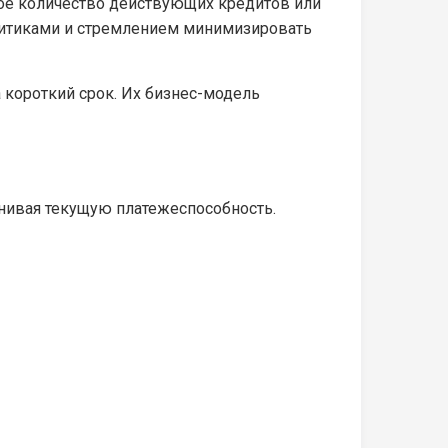
шое количество действующих кредитов или
олитиками и стремлением минимизировать
 короткий срок. Их бизнес-модель
нивая текущую платежеспособность.