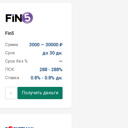
Fin5
Сумма
3000 — 30000 ₽
Срок
до 30 дн.
Срок без %
—
ПСК
288 - 288%
Ставка
0.8% - 0.8% дн.
Получить деньги
i