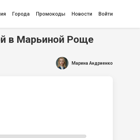
гия
Города
Промокоды
Новости
Войти
ией в Марьиной Роще
Марина Андриенко