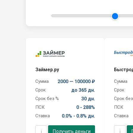
Займер.ру
Быстро
Сумма
2000 — 100000 ₽
Сумма
Срок
до 365 дн.
Срок
Срок без %
30 дн.
Срок без
ПСК
0 - 288%
ПСК
Ставка
0.0% - 0.8% дн.
Ставка
Получить деньги
i
i