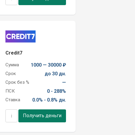
Credit7
Сумма
1000 — 30000 ₽
Срок
до 30 дн.
Срок без %
—
ПСК
0 - 288%
Ставка
0.0% - 0.8% дн.
Получить деньги
i