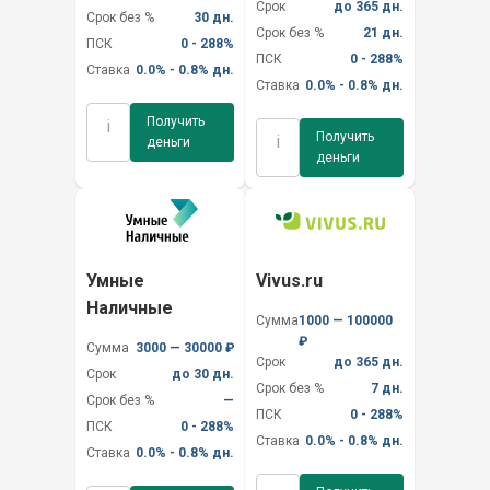
Срок
до 365 дн.
Срок без %
30 дн.
Срок без %
21 дн.
ПСК
0 - 288%
ПСК
0 - 288%
Ставка
0.0% - 0.8% дн.
Ставка
0.0% - 0.8% дн.
Получить
i
Получить
i
деньги
деньги
Умные
Vivus.ru
Наличные
Сумма
1000 — 100000
₽
Сумма
3000 — 30000 ₽
Срок
до 365 дн.
Срок
до 30 дн.
Срок без %
7 дн.
Срок без %
—
ПСК
0 - 288%
ПСК
0 - 288%
Ставка
0.0% - 0.8% дн.
Ставка
0.0% - 0.8% дн.