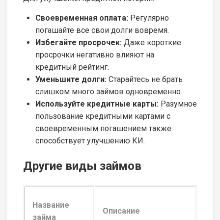
Своевременная оплата:
Регулярно
погашайте все свои долги вовремя.
Избегайте просрочек:
Даже короткие
просрочки негативно влияют на
кредитный рейтинг.
Уменьшите долги:
Старайтесь не брать
слишком много займов одновременно.
Используйте кредитные карты:
Разумное
пользование кредитными картами с
своевременным погашением также
способствует улучшению КИ.
Другие виды займов
Название
Описание
займа