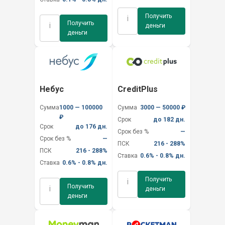
Получить
i
Получить
i
деньги
деньги
Небус
CreditPlus
Сумма
1000 — 100000
Сумма
3000 — 50000 ₽
₽
Срок
до 182 дн.
Срок
до 176 дн.
Срок без %
—
Срок без %
—
ПСК
216 - 288%
ПСК
216 - 288%
Ставка
0.6% - 0.8% дн.
Ставка
0.6% - 0.8% дн.
Получить
i
Получить
i
деньги
деньги