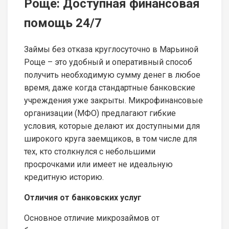
Роще: Доступная финансовая
помощь 24/7
Займы без отказа круглосуточно в Марьиной
Роще – это удобный и оперативный способ
получить необходимую сумму денег в любое
время, даже когда стандартные банковские
учреждения уже закрыты. Микрофинансовые
организации (МФО) предлагают гибкие
условия, которые делают их доступными для
широкого круга заемщиков, в том числе для
тех, кто столкнулся с небольшими
просрочками или имеет не идеальную
кредитную историю.
Отличия от банковских услуг
Основное отличие микрозаймов от