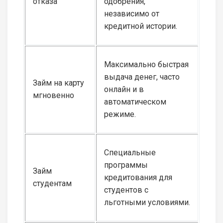
отказа
одобрения,
независимо от
кредитной истории.
Максимально быстрая
выдача денег, часто
Займ на карту
онлайн и в
мгновенно
автоматическом
режиме.
Специальные
программы
Займ
кредитования для
студентам
студентов с
льготными условиями.