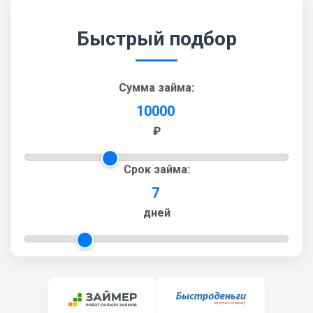
Быстрый подбор
Сумма займа:
10000
₽
Срок займа:
7
дней