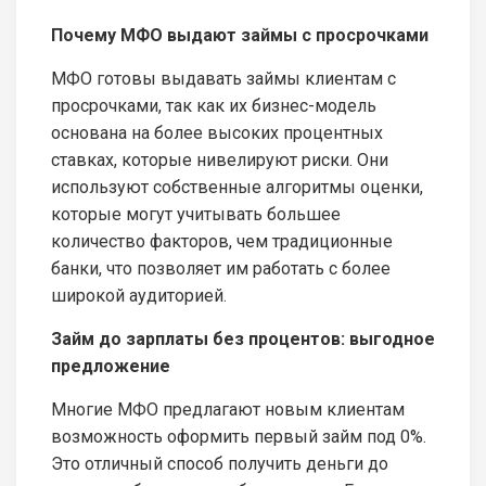
Почему МФО выдают займы с просрочками
МФО готовы выдавать займы клиентам с
просрочками, так как их бизнес-модель
основана на более высоких процентных
ставках, которые нивелируют риски. Они
используют собственные алгоритмы оценки,
которые могут учитывать большее
количество факторов, чем традиционные
банки, что позволяет им работать с более
широкой аудиторией.
Займ до зарплаты без процентов: выгодное
предложение
Многие МФО предлагают новым клиентам
возможность оформить первый займ под 0%.
Это отличный способ получить деньги до