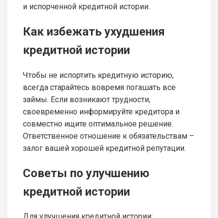
и испорченной кредитной истории.
Как избежать ухудшения
кредитной истории
Чтобы не испортить кредитную историю,
всегда старайтесь вовремя погашать все
займы. Если возникают трудности,
своевременно информируйте кредитора и
совместно ищите оптимальное решение.
Ответственное отношение к обязательствам –
залог вашей хорошей кредитной репутации.
Советы по улучшению
кредитной истории
Для улучшения кредитной истории: