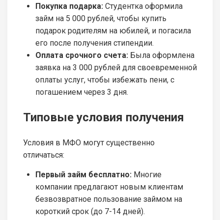
Покупка подарка:
Студентка оформила
займ на 5 000 рублей, чтобы купить
подарок родителям на юбилей, и погасила
его после получения стипендии.
Оплата срочного счета:
Была оформлена
заявка на 3 000 рублей для своевременной
оплаты услуг, чтобы избежать пени, с
погашением через 3 дня.
Типовые условия получения
Условия в МФО могут существенно
отличаться:
Первый займ бесплатно:
Многие
компании предлагают новым клиентам
безвозвратное пользование займом на
короткий срок (до 7-14 дней).