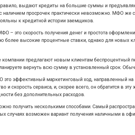
правило, выдают кредиты на большие суммы и предъявляю
е с наличием просрочек практически невозможно. МФО же
лояльны к кредитной истории заемщиков.
ФО – это скорость получения денег и простота оформлен
тую более высокие процентные ставки, однако для новых
 компании предлагают новым клиентам беспроцентный пе
планируете вернуть всю сумму в установленный срок. Обычн
 это эффективный маркетинговый ход, направленный на 
о и скорость сервиса, и, скорее всего, он обратится в эт
ости без дополнительных расходов.
жно получить несколькими способами. Самый распростра
орых случаях возможен вариант получения наличными в офи