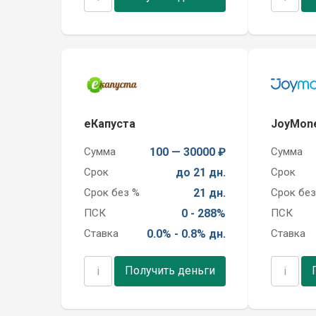
еКапуста
JoyMon
Сумма
100 — 30000 ₽
Сумма
Срок
до 21 дн.
Срок
Срок без %
21 дн.
Срок без
ПСК
0 - 288%
ПСК
Ставка
0.0% - 0.8% дн.
Ставка
Получить деньги
i
i