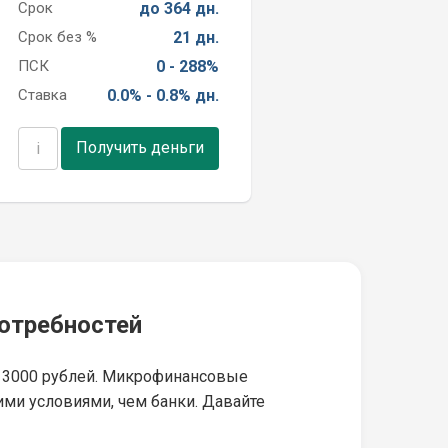
Срок
до 364 дн.
Срок без %
21 дн.
ПСК
0 - 288%
Ставка
0.0% - 0.8% дн.
Получить деньги
i
потребностей
р, 3000 рублей. Микрофинансовые
ими условиями, чем банки. Давайте