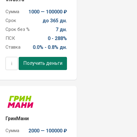
Сумма
1000 — 100000 ₽
Срок
до 365 дн.
Срок без %
7 дн.
ПСК
0 - 288%
Ставка
0.0% - 0.8% дн.
Получить деньги
i
ГринМани
Сумма
2000 — 100000 ₽