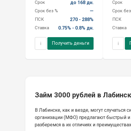
Срок
до 168 дн.
Срок
Срок без %
—
Срок без
ПСК
270 - 288%
ПСК
Ставка
0.75% - 0.8% дн.
Ставка
Получить деньги
i
i
Займ 3000 рублей в Лабинс
В Лабинске, как и везде, могут случаться
организации (МФО) предлагают быстрый и у
разберемся в их отличиях и преимуществах