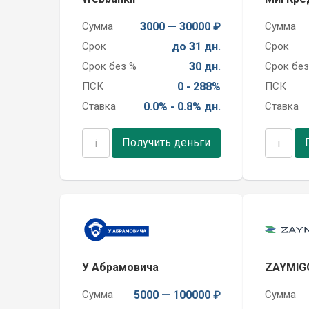
Сумма
3000 — 30000 ₽
Сумма
Срок
до 31 дн.
Срок
Срок без %
30 дн.
Срок без
ПСК
0 - 288%
ПСК
Ставка
0.0% - 0.8% дн.
Ставка
Получить деньги
i
i
У Абрамовича
ZAYMIG
Сумма
5000 — 100000 ₽
Сумма