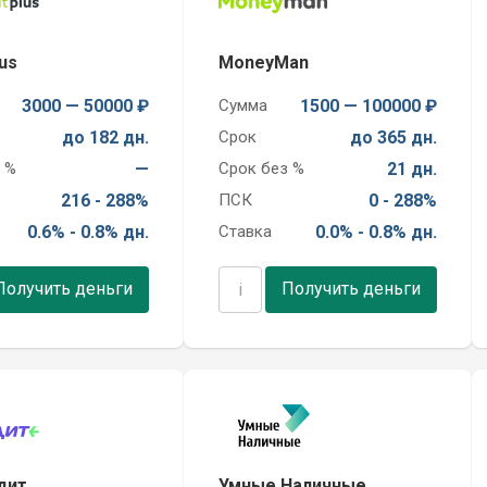
us
MoneyMan
3000 — 50000 ₽
Сумма
1500 — 100000 ₽
до 182 дн.
Срок
до 365 дн.
 %
—
Срок без %
21 дн.
216 - 288%
ПСК
0 - 288%
0.6% - 0.8% дн.
Ставка
0.0% - 0.8% дн.
Получить деньги
Получить деньги
i
дит
Умные Наличные