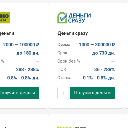
деньги
Деньги сразу
2000 — 100000 ₽
Сумма
1000 — 300000 ₽
до 180 дн.
Срок
до 730 дн.
 %
—
Срок без %
—
288 - 288%
ПСК
36 - 288%
0.8% - 0.8% дн.
Ставка
0.1% - 0.8% дн.
Получить деньги
Получить деньги
i