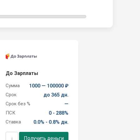
До Зарплаты
Сумма
1000 — 100000 ₽
Срок
до 365 дн.
Срок без %
—
ПСК
0 - 288%
Ставка
0.0% - 0.8% дн.
Получить деньги
i