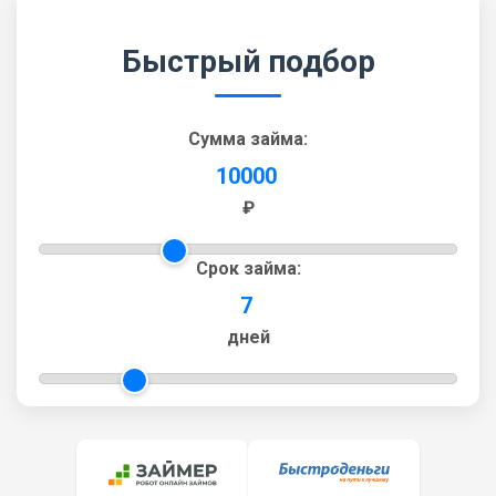
Быстрый подбор
Сумма займа:
10000
₽
Срок займа:
7
дней