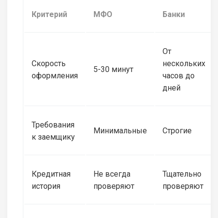
Критерий
МФО
Банки
От
Скорость
нескольких
5-30 минут
оформления
часов до
дней
Требования
Минимальные
Строгие
к заемщику
Кредитная
Не всегда
Тщательно
история
проверяют
проверяют