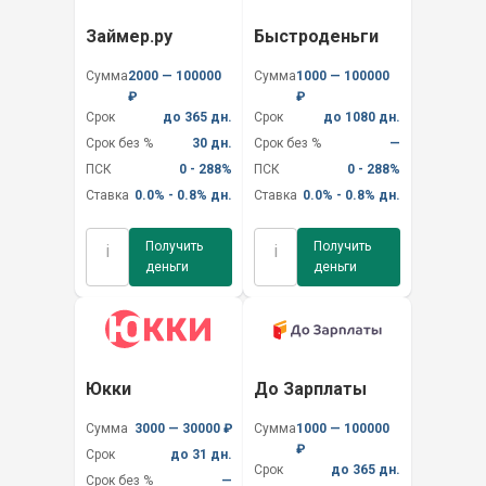
Займер.ру
Быстроденьги
Сумма
2000 — 100000
Сумма
1000 — 100000
₽
₽
Срок
до 365 дн.
Срок
до 1080 дн.
Срок без %
30 дн.
Срок без %
—
ПСК
0 - 288%
ПСК
0 - 288%
Ставка
0.0% - 0.8% дн.
Ставка
0.0% - 0.8% дн.
Получить
Получить
i
i
деньги
деньги
Юкки
До Зарплаты
Сумма
3000 — 30000 ₽
Сумма
1000 — 100000
₽
Срок
до 31 дн.
Срок
до 365 дн.
Срок без %
—