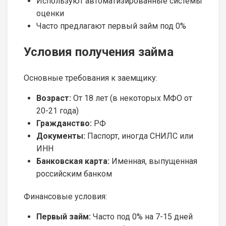
Используют автоматизированные системы
оценки
Часто предлагают первый займ под 0%
Условия получения займа
Основные требования к заемщику:
Возраст:
От 18 лет (в некоторых МФО от
20-21 года)
Гражданство:
РФ
Документы:
Паспорт, иногда СНИЛС или
ИНН
Банковская карта:
Именная, выпущенная
российским банком
Финансовые условия:
Первый займ:
Часто под 0% на 7-15 дней