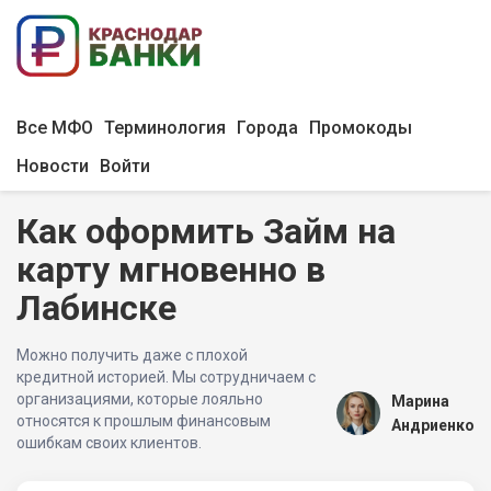
Все МФО
Терминология
Города
Промокоды
Новости
Войти
Как оформить Займ на
карту мгновенно в
Лабинске
Можно получить даже с плохой
кредитной историей. Мы сотрудничаем с
организациями, которые лояльно
Марина
относятся к прошлым финансовым
Андриенко
ошибкам своих клиентов.