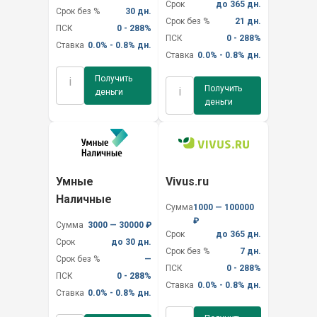
Срок
до 365 дн.
Срок без %
30 дн.
Срок без %
21 дн.
ПСК
0 - 288%
ПСК
0 - 288%
Ставка
0.0% - 0.8% дн.
Ставка
0.0% - 0.8% дн.
Получить
i
Получить
i
деньги
деньги
Умные
Vivus.ru
Наличные
Сумма
1000 — 100000
₽
Сумма
3000 — 30000 ₽
Срок
до 365 дн.
Срок
до 30 дн.
Срок без %
7 дн.
Срок без %
—
ПСК
0 - 288%
ПСК
0 - 288%
Ставка
0.0% - 0.8% дн.
Ставка
0.0% - 0.8% дн.