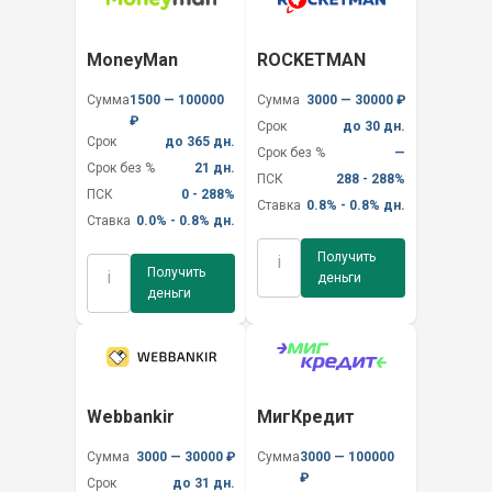
MoneyMan
ROCKETMAN
Сумма
1500 — 100000
Сумма
3000 — 30000 ₽
₽
Срок
до 30 дн.
Срок
до 365 дн.
Срок без %
—
Срок без %
21 дн.
ПСК
288 - 288%
ПСК
0 - 288%
Ставка
0.8% - 0.8% дн.
Ставка
0.0% - 0.8% дн.
Получить
i
Получить
i
деньги
деньги
Webbankir
МигКредит
Сумма
3000 — 30000 ₽
Сумма
3000 — 100000
₽
Срок
до 31 дн.