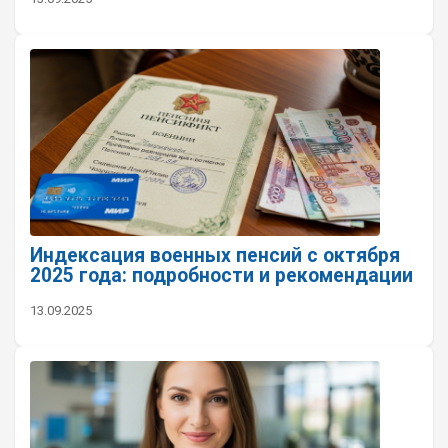
Индексация военных пенсий с октября
2025 года: подробности и рекомендации
13.09.2025