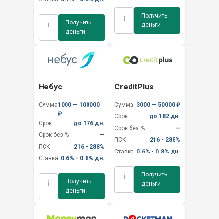
Получить
i
Получить
i
деньги
деньги
Небус
CreditPlus
Сумма
1000 — 100000
Сумма
3000 — 50000 ₽
₽
Срок
до 182 дн.
Срок
до 176 дн.
Срок без %
—
Срок без %
—
ПСК
216 - 288%
ПСК
216 - 288%
Ставка
0.6% - 0.8% дн.
Ставка
0.6% - 0.8% дн.
Получить
i
Получить
i
деньги
деньги