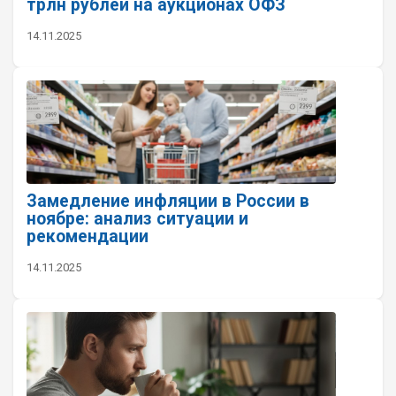
трлн рублей на аукционах ОФЗ
14.11.2025
Замедление инфляции в России в
ноябре: анализ ситуации и
рекомендации
14.11.2025