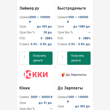
Займер.ру
Быстроденьги
Сумма
2000 — 100000
Сумма
1000 — 100000
₽
₽
Срок
до 365 дн.
Срок
до 1080 дн.
Срок без %
30 дн.
Срок без %
—
ПСК
0 - 288%
ПСК
0 - 288%
Ставка
0.0% - 0.8% дн.
Ставка
0.0% - 0.8% дн.
Получить
Получить
i
i
деньги
деньги
Юкки
До Зарплаты
Сумма
3000 — 30000 ₽
Сумма
1000 — 100000
₽
Срок
до 31 дн.
Срок
до 365 дн.
Срок без %
—