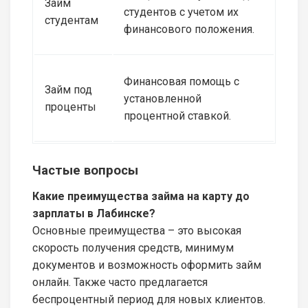
Займ
студентов с учетом их
студентам
финансового положения.
Финансовая помощь с
Займ под
установленной
проценты
процентной ставкой.
Частые вопросы
Какие преимущества займа на карту до
зарплаты в Лабинске?
Основные преимущества – это высокая
скорость получения средств, минимум
документов и возможность оформить займ
онлайн. Также часто предлагается
беспроцентный период для новых клиентов.