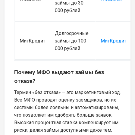
займы до 30
000 рублей
Долгосрочные
МигКредит
займы до 100
МигКредит
000 рублей
Почему МФО выдают займы без
отказа?
Термин «без отказа» – это маркетинговый ход.
Все МФО проводят оценку заемщиков, но их
системы более лояльны и автоматизированы,
что позволяет им одобрять больше заявок.
Высокая процентная ставка компенсирует им
риски, делая займы доступными даже тем,