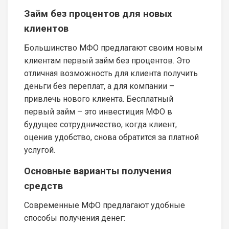
Займ без процентов для новых
клиентов
Большинство МФО предлагают своим новым
клиентам первый займ без процентов. Это
отличная возможность для клиента получить
деньги без переплат, а для компании –
привлечь нового клиента. Бесплатный
первый займ – это инвестиция МФО в
будущее сотрудничество, когда клиент,
оценив удобство, снова обратится за платной
услугой.
Основные варианты получения
средств
Современные МФО предлагают удобные
способы получения денег: