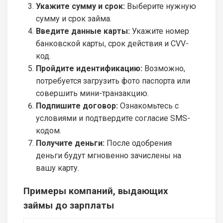
Укажите сумму и срок:
Выберите нужную
сумму и срок займа.
Введите данные карты:
Укажите номер
банковской карты, срок действия и CVV-
код.
Пройдите идентификацию:
Возможно,
потребуется загрузить фото паспорта или
совершить мини-транзакцию.
Подпишите договор:
Ознакомьтесь с
условиями и подтвердите согласие SMS-
кодом.
Получите деньги:
После одобрения
деньги будут мгновенно зачислены на
вашу карту.
Примеры компаний, выдающих
займы до зарплаты