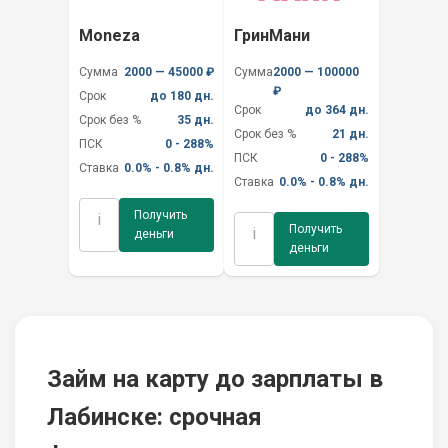
Moneza
ГринМани
Сумма
2000 — 45000 ₽
Сумма
2000 — 100000
₽
Срок
до 180 дн.
Срок
до 364 дн.
Срок без %
35 дн.
Срок без %
21 дн.
ПСК
0 - 288%
ПСК
0 - 288%
Ставка
0.0% - 0.8% дн.
Ставка
0.0% - 0.8% дн.
Получить
i
Получить
i
деньги
деньги
Займ на карту до зарплаты в
Лабинске: срочная