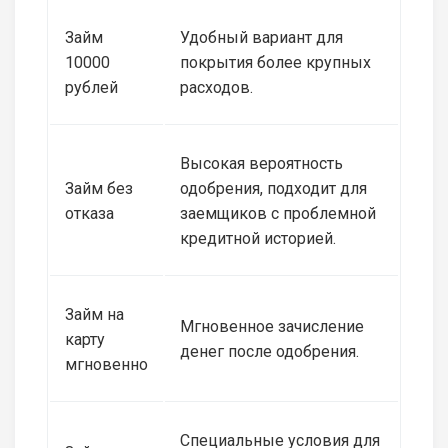
Займ
Удобный вариант для
10000
покрытия более крупных
рублей
расходов.
Высокая вероятность
Займ без
одобрения, подходит для
отказа
заемщиков с проблемной
кредитной историей.
Займ на
Мгновенное зачисление
карту
денег после одобрения.
мгновенно
Специальные условия для