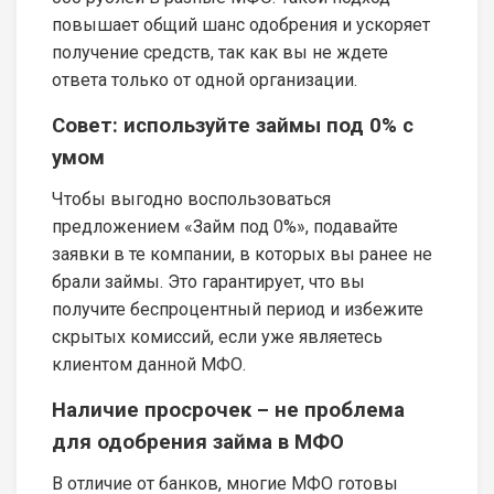
повышает общий шанс одобрения и ускоряет
получение средств, так как вы не ждете
ответа только от одной организации.
Совет: используйте займы под 0% с
умом
Чтобы выгодно воспользоваться
предложением «Займ под 0%», подавайте
заявки в те компании, в которых вы ранее не
брали займы. Это гарантирует, что вы
получите беспроцентный период и избежите
скрытых комиссий, если уже являетесь
клиентом данной МФО.
Наличие просрочек – не проблема
для одобрения займа в МФО
В отличие от банков, многие МФО готовы