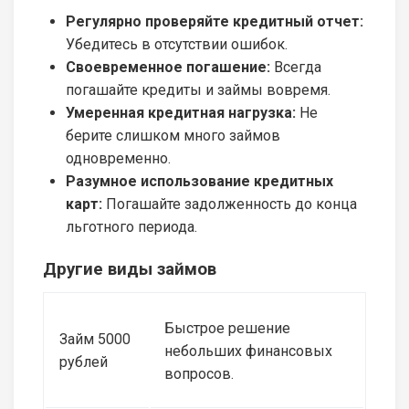
Регулярно проверяйте кредитный отчет:
Убедитесь в отсутствии ошибок.
Своевременное погашение:
Всегда
погашайте кредиты и займы вовремя.
Умеренная кредитная нагрузка:
Не
берите слишком много займов
одновременно.
Разумное использование кредитных
карт:
Погашайте задолженность до конца
льготного периода.
Другие виды займов
Быстрое решение
Займ 5000
небольших финансовых
рублей
вопросов.