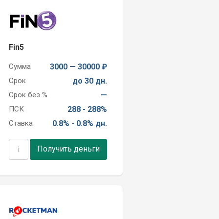
Fin5
Сумма
3000 — 30000 ₽
Срок
до 30 дн.
Срок без %
—
ПСК
288 - 288%
Ставка
0.8% - 0.8% дн.
Получить деньги
i