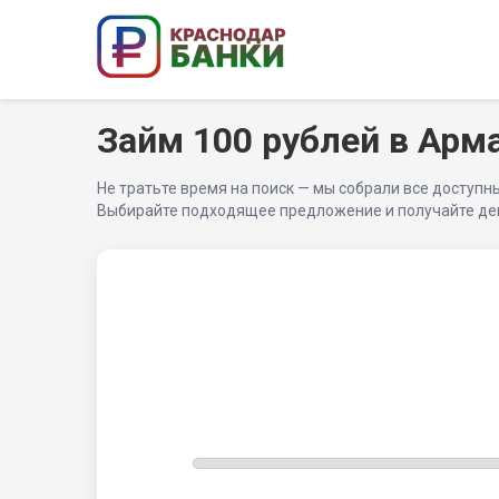
Займ 100 рублей в Арм
Не тратьте время на поиск — мы собрали все доступн
Выбирайте подходящее предложение и получайте ден