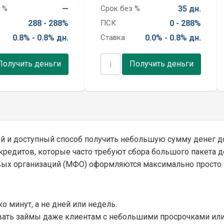
 %
—
Срок без %
35 дн.
288 - 288%
ПСК
0 - 288%
0.8% - 0.8% дн.
Ставка
0.0% - 0.8% дн.
Получить деньги
Получить деньги
i
й и доступный способ получить небольшую сумму денег д
 кредитов, которые часто требуют сбора большого пакета
ых организаций (МФО) оформляются максимально просто 
о минут, а не дней или недель.
ть займы даже клиентам с небольшими просрочками или 