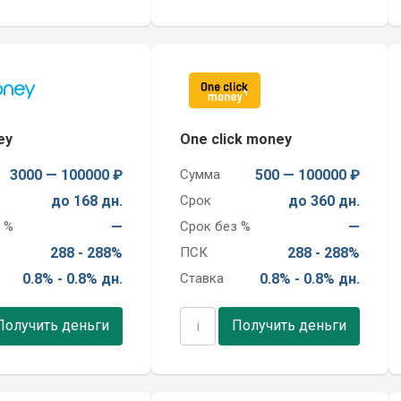
ey
One click money
3000 — 100000 ₽
Сумма
500 — 100000 ₽
до 168 дн.
Срок
до 360 дн.
 %
—
Срок без %
—
288 - 288%
ПСК
288 - 288%
0.8% - 0.8% дн.
Ставка
0.8% - 0.8% дн.
Получить деньги
Получить деньги
i