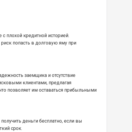
 с плохой кредитной историей.
 риск попасть в долговую яму при
адежность заемщика и отсутствие
рисковыми клиентами, предлагая
что позволяет им оставаться прибыльными
получить деньги бесплатно, если вы
ткий срок.