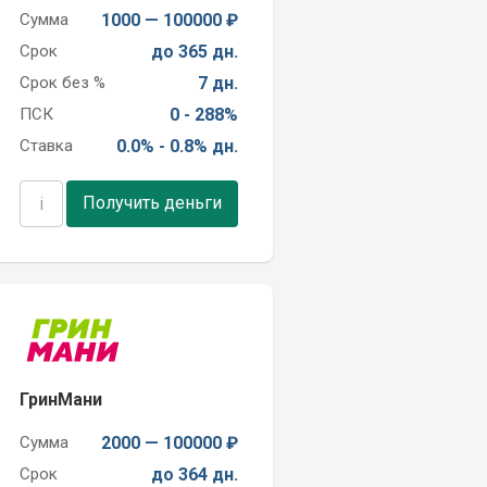
Сумма
1000 — 100000 ₽
Срок
до 365 дн.
Срок без %
7 дн.
ПСК
0 - 288%
Ставка
0.0% - 0.8% дн.
Получить деньги
i
ГринМани
Сумма
2000 — 100000 ₽
Срок
до 364 дн.