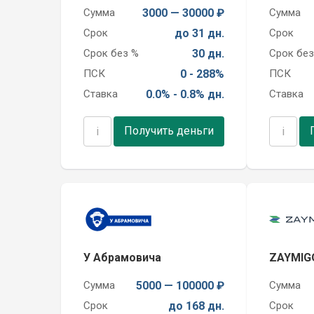
Сумма
3000 — 30000 ₽
Сумма
Срок
до 31 дн.
Срок
Срок без %
30 дн.
Срок без
ПСК
0 - 288%
ПСК
Ставка
0.0% - 0.8% дн.
Ставка
Получить деньги
i
i
У Абрамовича
ZAYMIG
Сумма
5000 — 100000 ₽
Сумма
Срок
до 168 дн.
Срок