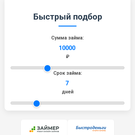
Быстрый подбор
Сумма займа:
10000
₽
Срок займа:
7
дней