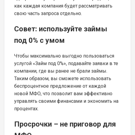
как каждая компания будет рассматривать
свою часть запроса отдельно.
Совет: используйте займы
под 0% с умом
Чтобы максимально выгодно пользоваться
услугой «Займ под 0%», подавайте заявки в те
компании, где вы ранее не брали займы.
Таким образом, вы сможете использовать
беспроцентное предложение от каждой
новой МФО, что позволит вам эффективно
управлять своими финансами и экономить на
процентах.
Просрочки – не приговор для