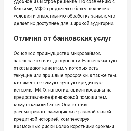
удобное и быстрое решение. По сравнению с
банками, МФО предлагают более лояльные
условия и оперативную обработку заявок, что
делает их доступнее для широкой аудитории.
Отличия от банковских услуг
Основное преимущество микрозаймов
заключается в их доступности. Банки зачастую
отказывают клиентам, у которых есть
текущие или прошлые просрочки, а также тем,
кто имеет не самую лучшую кредитную
историю. МФО, напротив, ориентированы на
предоставление финансовой помощи тем,
кому отказали банки. Они готовы
рассматривать заемщиков с разнообразной
кредитной историей, компенсируя
возможные риски более короткими сроками