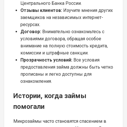
Центрального Банка России.
Отзывы клиентов:
Изучите мнения других
заемщиков на независимых интернет-
ресурсах.
Договор:
Внимательно ознакомьтесь с
условиями договора, обращая особое
внимание на полную стоимость кредита,
комиссии и штрафные санкции.
Прозрачность условий:
Все условия
предоставления займа должны быть четко
прописаны и легко доступны для
ознакомления.
Истории, когда займы
помогали
Микрозаймы часто становятся спасением в