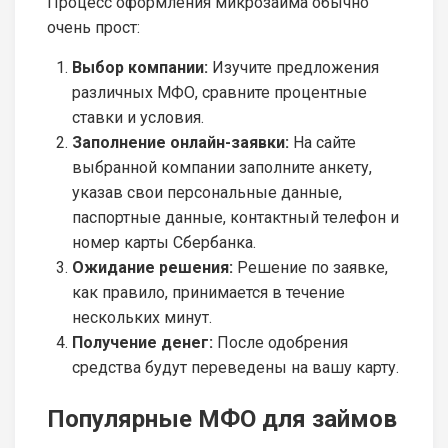
Процесс оформления микрозайма обычно
очень прост:
Выбор компании:
Изучите предложения
различных МФО, сравните процентные
ставки и условия.
Заполнение онлайн-заявки:
На сайте
выбранной компании заполните анкету,
указав свои персональные данные,
паспортные данные, контактный телефон и
номер карты Сбербанка.
Ожидание решения:
Решение по заявке,
как правило, принимается в течение
нескольких минут.
Получение денег:
После одобрения
средства будут переведены на вашу карту.
Популярные МФО для займов