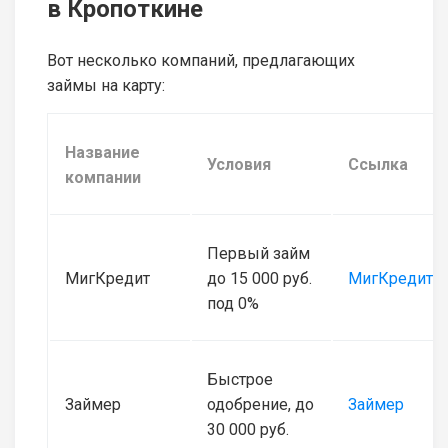
в Кропоткине
Вот несколько компаний, предлагающих
займы на карту:
Название
Условия
Ссылка
компании
Первый займ
МигКредит
до 15 000 руб.
МигКредит
под 0%
Быстрое
Займер
одобрение, до
Займер
30 000 руб.