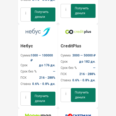
Получить
i
Получить
i
деньги
деньги
Небус
CreditPlus
Сумма
1000 — 100000
Сумма
3000 — 50000 ₽
₽
Срок
до 182 дн.
Срок
до 176 дн.
Срок без %
—
Срок без %
—
ПСК
216 - 288%
ПСК
216 - 288%
Ставка
0.6% - 0.8% дн.
Ставка
0.6% - 0.8% дн.
Получить
i
Получить
i
деньги
деньги