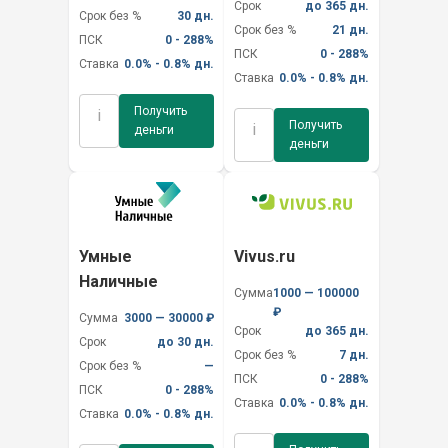
Срок
до 365 дн.
Срок без %
30 дн.
Срок без %
21 дн.
ПСК
0 - 288%
ПСК
0 - 288%
Ставка
0.0% - 0.8% дн.
Ставка
0.0% - 0.8% дн.
Получить
i
Получить
i
деньги
деньги
Умные
Vivus.ru
Наличные
Сумма
1000 — 100000
₽
Сумма
3000 — 30000 ₽
Срок
до 365 дн.
Срок
до 30 дн.
Срок без %
7 дн.
Срок без %
—
ПСК
0 - 288%
ПСК
0 - 288%
Ставка
0.0% - 0.8% дн.
Ставка
0.0% - 0.8% дн.