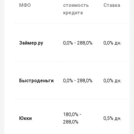
МФО
стоимость
Ставка
кредита
Займер.ру
0,0% - 288,0%
0,0% дн.
Быстроденьги
0,0% - 288,0%
0,0% дн.
180,0% -
Юкки
0,5% дн.
288,0%