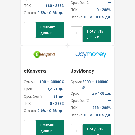
Срок без %
—
ПСК
180 - 288%
ПСК
0 - 288%
Ставка
0.5% - 0.8% дн.
Ставка
0.0% - 0.8% дн.
Получить
i
Получить
i
деньги
деньги
еКапуста
JoyMoney
Сумма
100 — 30000 ₽
Сумма
3000 — 100000
₽
Срок
до 21 дн.
Срок
до 168 дн.
Срок без %
21 дн.
Срок без %
—
ПСК
0 - 288%
ПСК
288 - 288%
Ставка
0.0% - 0.8% дн.
Ставка
0.8% - 0.8% дн.
Получить
i
Получить
i
деньги