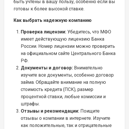
быть учтены в вашу пользу, особенно если вы
готовы к более высокой ставке.
Как выбрать надежную компанию
Проверка лицензии:
Убедитесь, что МФО
имеет действующую лицензию Банка
России. Номер лицензии можно проверить
на официальном сайте Центрального Банка
РФ.
Документы и договор:
Внимательно
изучите все документы, особенно договор
займа. Обращайте внимание на полную
стоимость кредита (ПСК), размер
процентной ставки, любые комиссии и
штрафы.
Отзывы и рекомендации:
Поищите
отзывы о компании в интернете. Изучите
как положительные, так и отрицательные