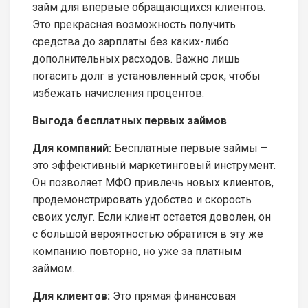
займ для впервые обращающихся клиентов.
Это прекрасная возможность получить
средства до зарплаты без каких-либо
дополнительных расходов. Важно лишь
погасить долг в установленный срок, чтобы
избежать начисления процентов.
Выгода бесплатных первых займов
Для компаний:
Бесплатные первые займы –
это эффективный маркетинговый инструмент.
Он позволяет МФО привлечь новых клиентов,
продемонстрировать удобство и скорость
своих услуг. Если клиент остается доволен, он
с большой вероятностью обратится в эту же
компанию повторно, но уже за платным
займом.
Для клиентов:
Это прямая финансовая