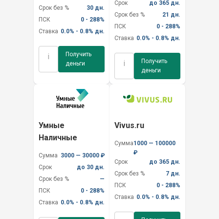
Срок
до 365 дн.
Срок без %
30 дн.
Срок без %
21 дн.
ПСК
0 - 288%
ПСК
0 - 288%
Ставка
0.0% - 0.8% дн.
Ставка
0.0% - 0.8% дн.
Получить
i
Получить
i
деньги
деньги
Умные
Vivus.ru
Наличные
Сумма
1000 — 100000
₽
Сумма
3000 — 30000 ₽
Срок
до 365 дн.
Срок
до 30 дн.
Срок без %
7 дн.
Срок без %
—
ПСК
0 - 288%
ПСК
0 - 288%
Ставка
0.0% - 0.8% дн.
Ставка
0.0% - 0.8% дн.