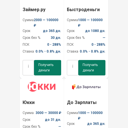
Займер.ру
Быстроденьги
Сумма
2000 — 100000
Сумма
1000 — 100000
₽
₽
Срок
до 365 дн.
Срок
до 1080 дн.
Срок без %
30 дн.
Срок без %
—
ПСК
0 - 288%
ПСК
0 - 288%
Ставка
0.0% - 0.8% дн.
Ставка
0.0% - 0.8% дн.
Получить
Получить
i
i
деньги
деньги
Юкки
До Зарплаты
Сумма
3000 — 30000 ₽
Сумма
1000 — 100000
₽
Срок
до 31 дн.
Срок
до 365 дн.
Срок без %
—