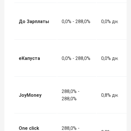
До Зарплаты
0,0% - 288,0%
0,0% дн.
еКапуста
0,0% - 288,0%
0,0% дн.
288,0% -
JoyMoney
0,8% дн.
288,0%
One click
288,0% -