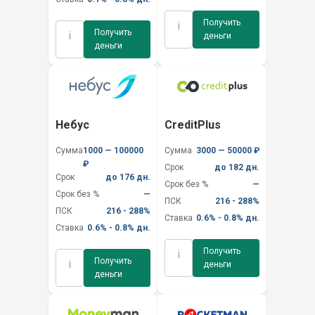
Получить
i
Получить
i
деньги
деньги
Небус
CreditPlus
Сумма
1000 — 100000
Сумма
3000 — 50000 ₽
₽
Срок
до 182 дн.
Срок
до 176 дн.
Срок без %
—
Срок без %
—
ПСК
216 - 288%
ПСК
216 - 288%
Ставка
0.6% - 0.8% дн.
Ставка
0.6% - 0.8% дн.
Получить
i
Получить
i
деньги
деньги