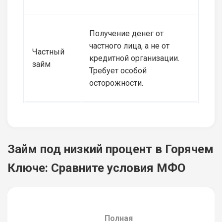
Получение денег от
частного лица, а не от
Частный
кредитной организации.
займ
Требует особой
осторожности.
Займ под низкий процент в Горячем
Ключе: Сравните условия МФО
Полная