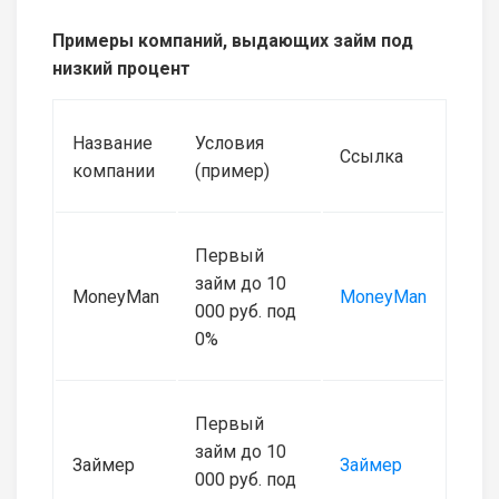
Примеры компаний, выдающих займ под
низкий процент
Название
Условия
Ссылка
компании
(пример)
Первый
займ до 10
MoneyMan
MoneyMan
000 руб. под
0%
Первый
займ до 10
Займер
Займер
000 руб. под