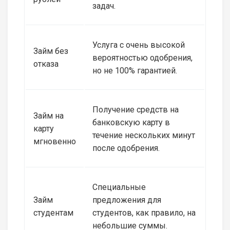
задач.
Услуга с очень высокой
Займ без
вероятностью одобрения,
отказа
но не 100% гарантией.
Получение средств на
Займ на
банковскую карту в
карту
течение нескольких минут
мгновенно
после одобрения.
Специальные
Займ
предложения для
студентам
студентов, как правило, на
небольшие суммы.