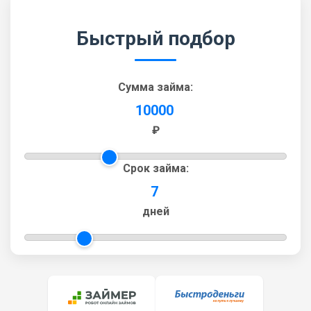
Быстрый подбор
Сумма займа:
10000
₽
Срок займа:
7
дней