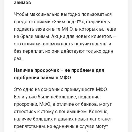
займов
Чтобы максимально выгодно пользоваться
предложениями «Займ под 0%», старайтесь
подавать заявки в те МФО, в которых вы еще
не брали займы. Акции для новых клиентов –
это отличная возможность получить деньги
без переплат, но они действуют только один
раз.
Наличие просрочек – не проблема для
одобрения займа в МФО
Это одно из основных преимуществ МФО.
Если у вас были небольшие, недавние
просрочки, МФО, в отличие от банков, могут
отнестись к этому с пониманием. Конечно,
наличие больших и давних невыплат станет
препятствием, но единичные случаи могут