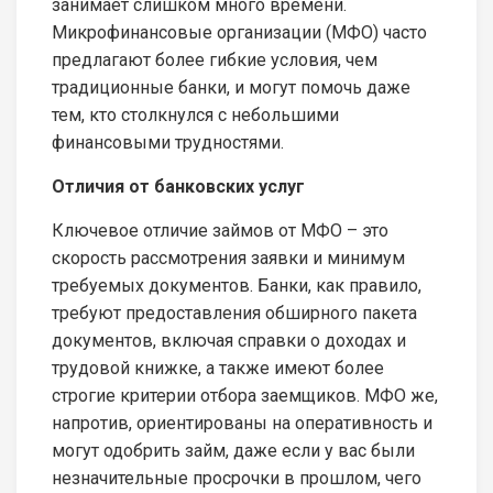
занимает слишком много времени.
Микрофинансовые организации (МФО) часто
предлагают более гибкие условия, чем
традиционные банки, и могут помочь даже
тем, кто столкнулся с небольшими
финансовыми трудностями.
Отличия от банковских услуг
Ключевое отличие займов от МФО – это
скорость рассмотрения заявки и минимум
требуемых документов. Банки, как правило,
требуют предоставления обширного пакета
документов, включая справки о доходах и
трудовой книжке, а также имеют более
строгие критерии отбора заемщиков. МФО же,
напротив, ориентированы на оперативность и
могут одобрить займ, даже если у вас были
незначительные просрочки в прошлом, чего