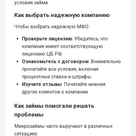
условия займа.
Как выбрать надежную компанию
Чтобы выбрать надежную МФО:
Проверьте лицензию
: Убедитесь, что
компания имеет соответствующую
лицензию ЦБ РФ.
Ознакомьтесь с договором
: Внимательно
прочитайте все условия, включая
процентные ставки и штрафы.
Изучите отзывы
: Почитайте мнения
других клиентов о компании.
Как займы помогали решать
проблемы
Микрозаймы часто выручают в различных
ситуациях: