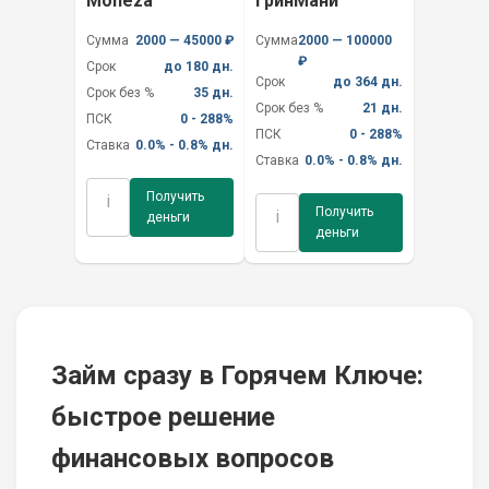
Moneza
ГринМани
Сумма
2000 — 45000 ₽
Сумма
2000 — 100000
₽
Срок
до 180 дн.
Срок
до 364 дн.
Срок без %
35 дн.
Срок без %
21 дн.
ПСК
0 - 288%
ПСК
0 - 288%
Ставка
0.0% - 0.8% дн.
Ставка
0.0% - 0.8% дн.
Получить
i
Получить
i
деньги
деньги
Займ сразу в Горячем Ключе:
быстрое решение
финансовых вопросов