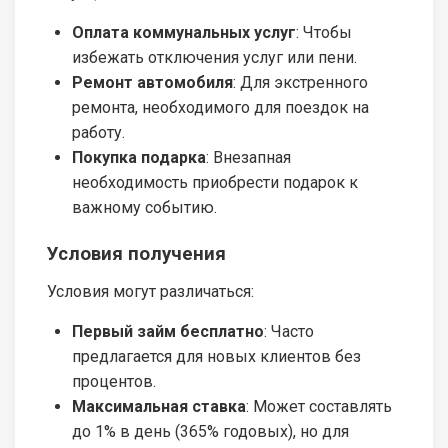
Оплата коммунальных услуг
: Чтобы
избежать отключения услуг или пени.
Ремонт автомобиля
: Для экстренного
ремонта, необходимого для поездок на
работу.
Покупка подарка
: Внезапная
необходимость приобрести подарок к
важному событию.
Условия получения
Условия могут различаться:
Первый займ бесплатно
: Часто
предлагается для новых клиентов без
процентов.
Максимальная ставка
: Может составлять
до 1% в день (365% годовых), но для