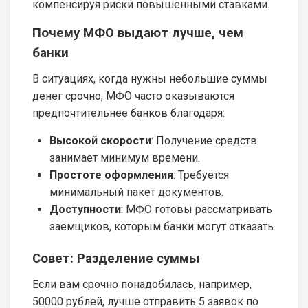
компенсируя риски повышенными ставками.
Почему МФО выдают лучше, чем
банки
В ситуациях, когда нужны небольшие суммы
денег срочно, МФО часто оказываются
предпочтительнее банков благодаря:
Высокой скорости
: Получение средств
занимает минимум времени.
Простоте оформления
: Требуется
минимальный пакет документов.
Доступности
: МФО готовы рассматривать
заемщиков, которым банки могут отказать.
Совет: Разделение суммы
Если вам срочно понадобилась, например,
50000 рублей, лучше отправить 5 заявок по