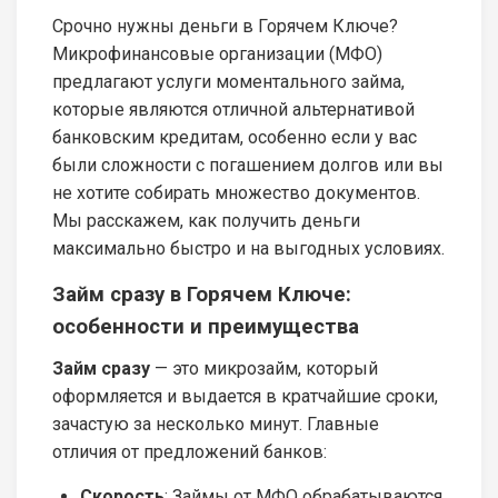
Срочно нужны деньги в Горячем Ключе?
Микрофинансовые организации (МФО)
предлагают услуги моментального займа,
которые являются отличной альтернативой
банковским кредитам, особенно если у вас
были сложности с погашением долгов или вы
не хотите собирать множество документов.
Мы расскажем, как получить деньги
максимально быстро и на выгодных условиях.
Займ сразу в Горячем Ключе:
особенности и преимущества
Займ сразу
— это микрозайм, который
оформляется и выдается в кратчайшие сроки,
зачастую за несколько минут. Главные
отличия от предложений банков:
Скорость
: Займы от МФО обрабатываются