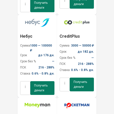
i
Получить
i
деньги
деньги
Небус
CreditPlus
Сумма
1000 — 100000
Сумма
3000 — 50000 ₽
₽
Срок
до 182 дн.
Срок
до 176 дн.
Срок без %
—
Срок без %
—
ПСК
216 - 288%
ПСК
216 - 288%
Ставка
0.6% - 0.8% дн.
Ставка
0.6% - 0.8% дн.
Получить
i
Получить
i
деньги
деньги