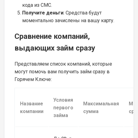
кода из СМС.
Получите деньги
: Средства будут
моментально зачислены на вашу карту.
Сравнение компаний,
выдающих займ сразу
Представляем список компаний, которые
могут помочь вам получить займ сразу в
Горячем Ключе:
Условия
Название
Максимальная
Мак
первого
компании
сумма
сро
займа