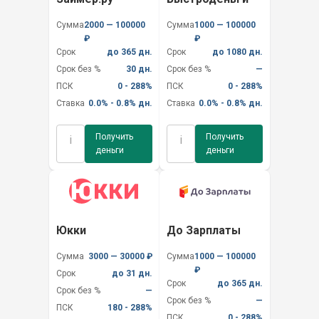
Сумма
2000 — 100000
Сумма
1000 — 100000
₽
₽
Срок
до 365 дн.
Срок
до 1080 дн.
Срок без %
30 дн.
Срок без %
—
ПСК
0 - 288%
ПСК
0 - 288%
Ставка
0.0% - 0.8% дн.
Ставка
0.0% - 0.8% дн.
Получить
Получить
i
i
деньги
деньги
Юкки
До Зарплаты
Сумма
3000 — 30000 ₽
Сумма
1000 — 100000
₽
Срок
до 31 дн.
Срок
до 365 дн.
Срок без %
—
Срок без %
—
ПСК
180 - 288%
ПСК
0 - 288%