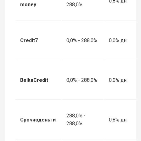
0,8% дн.
money
288,0%
Credit7
0,0% - 288,0%
0,0% дн.
BelkaCredit
0,0% - 288,0%
0,0% дн.
288,0% -
Срочноденьги
0,8% дн.
288,0%