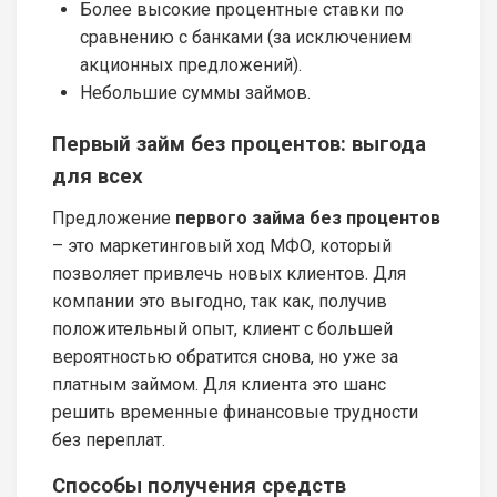
Более высокие процентные ставки по
сравнению с банками (за исключением
акционных предложений).
Небольшие суммы займов.
Первый займ без процентов: выгода
для всех
Предложение
первого займа без процентов
– это маркетинговый ход МФО, который
позволяет привлечь новых клиентов. Для
компании это выгодно, так как, получив
положительный опыт, клиент с большей
вероятностью обратится снова, но уже за
платным займом. Для клиента это шанс
решить временные финансовые трудности
без переплат.
Способы получения средств