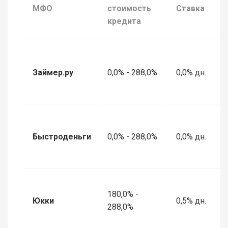
МФО
стоимость
Ставка
кредита
Займер.ру
0,0% - 288,0%
0,0% дн.
Быстроденьги
0,0% - 288,0%
0,0% дн.
180,0% -
Юкки
0,5% дн.
288,0%