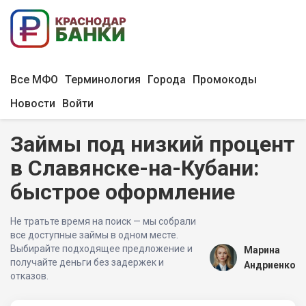
Все МФО
Терминология
Города
Промокоды
Новости
Войти
Займы под низкий процент
в Славянске-на-Кубани:
быстрое оформление
Не тратьте время на поиск — мы собрали
все доступные займы в одном месте.
Выбирайте подходящее предложение и
Марина
получайте деньги без задержек и
Андриенко
отказов.