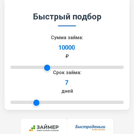
Быстрый подбор
Сумма займа:
10000
₽
Срок займа:
7
дней