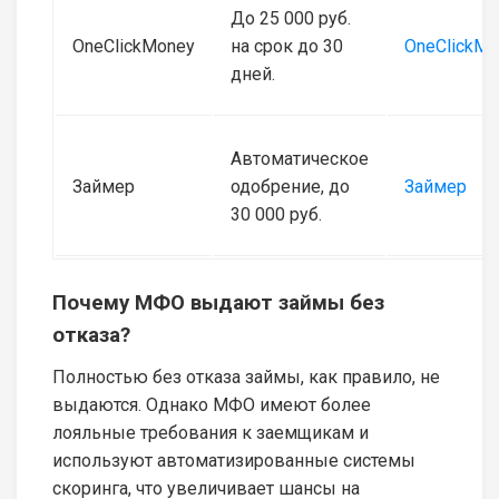
До 25 000 руб.
OneClickMoney
на срок до 30
OneClickMo
дней.
Автоматическое
Займер
одобрение, до
Займер
30 000 руб.
Почему МФО выдают займы без
отказа?
Полностью без отказа займы, как правило, не
выдаются. Однако МФО имеют более
лояльные требования к заемщикам и
используют автоматизированные системы
скоринга, что увеличивает шансы на