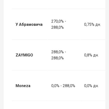
270,0% -
У Абрамовича
0,75% дн.
288,0%
288,0% -
ZAYMIGO
0,8% дн.
288,0%
Moneza
0,0% - 288,0%
0,0% дн.