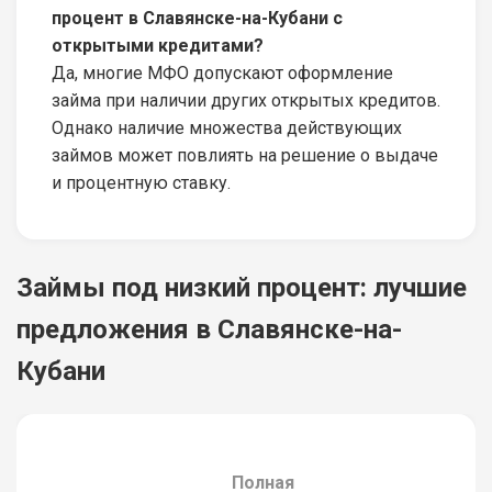
процент в Славянске-на-Кубани с
открытыми кредитами?
Да, многие МФО допускают оформление
займа при наличии других открытых кредитов.
Однако наличие множества действующих
займов может повлиять на решение о выдаче
и процентную ставку.
Займы под низкий процент: лучшие
предложения в Славянске-на-
Кубани
Полная