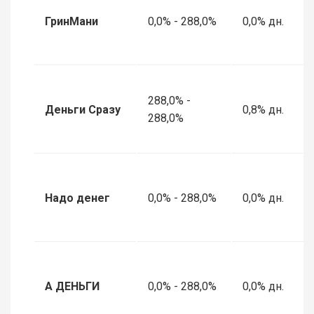
ГринМани
0,0% - 288,0%
0,0% дн.
288,0% -
Деньги Сразу
0,8% дн.
288,0%
Надо денег
0,0% - 288,0%
0,0% дн.
А ДЕНЬГИ
0,0% - 288,0%
0,0% дн.