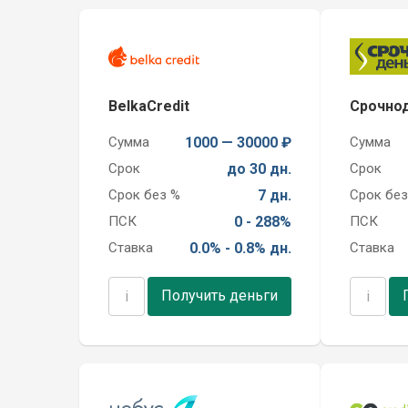
BelkaCredit
Срочно
Сумма
1000 — 30000 ₽
Сумма
Срок
до 30 дн.
Срок
Срок без %
7 дн.
Срок без
ПСК
0 - 288%
ПСК
Ставка
0.0% - 0.8% дн.
Ставка
Получить деньги
i
i