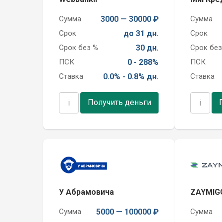
Сумма
3000 — 30000 ₽
Сумма
Срок
до 31 дн.
Срок
Срок без %
30 дн.
Срок без
ПСК
0 - 288%
ПСК
Ставка
0.0% - 0.8% дн.
Ставка
Получить деньги
i
i
У Абрамовича
ZAYMIG
Сумма
5000 — 100000 ₽
Сумма