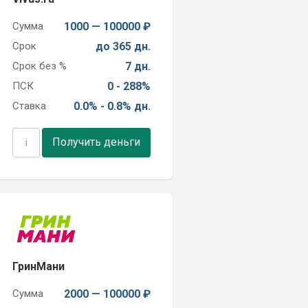
Сумма
1000 — 100000 ₽
Срок
до 365 дн.
Срок без %
7 дн.
ПСК
0 - 288%
Ставка
0.0% - 0.8% дн.
Получить деньги
i
ГринМани
Сумма
2000 — 100000 ₽