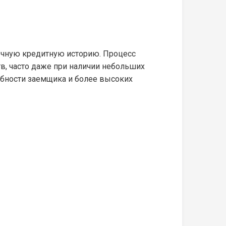
речную кредитную историю. Процесс
в, часто даже при наличии небольших
обности заемщика и более высоких