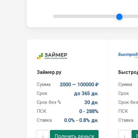
Займер.ру
Быстро
Сумма
2000 — 100000 ₽
Сумма
Срок
до 365 дн.
Срок
Срок без %
30 дн.
Срок без
ПСК
0 - 288%
ПСК
Ставка
0.0% - 0.8% дн.
Ставка
Получить деньги
i
i