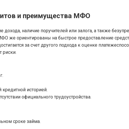
дитов и преимущества МФО
е дохода, наличие поручителей или залога, а также безуп
МФО же ориентированы на быстрое предоставление средст
остигается за счет другого подхода к оценке платежеспос
 риски.
г.
 кредитной историей.
тсутствии официального трудоустройства.
ьном сроке займа.