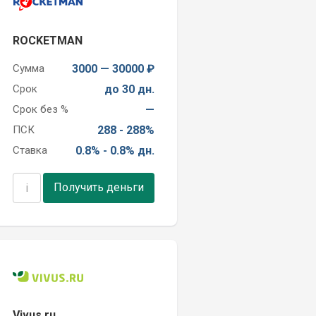
ROCKETMAN
Сумма
3000 — 30000 ₽
Срок
до 30 дн.
Срок без %
—
ПСК
288 - 288%
Ставка
0.8% - 0.8% дн.
Получить деньги
i
Vivus.ru