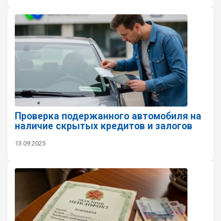
Проверка подержанного автомобиля на
наличие скрытых кредитов и залогов
13.09.2025