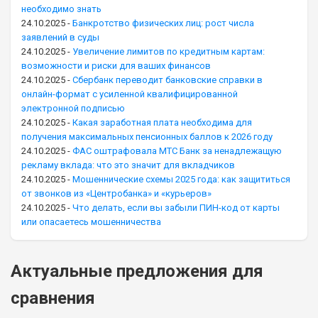
необходимо знать
24.10.2025
-
Банкротство физических лиц: рост числа
заявлений в суды
24.10.2025
-
Увеличение лимитов по кредитным картам:
возможности и риски для ваших финансов
24.10.2025
-
Сбербанк переводит банковские справки в
онлайн-формат с усиленной квалифицированной
электронной подписью
24.10.2025
-
Какая заработная плата необходима для
получения максимальных пенсионных баллов к 2026 году
24.10.2025
-
ФАС оштрафовала МТС Банк за ненадлежащую
рекламу вклада: что это значит для вкладчиков
24.10.2025
-
Мошеннические схемы 2025 года: как защититься
от звонков из «Центробанка» и «курьеров»
24.10.2025
-
Что делать, если вы забыли ПИН-код от карты
или опасаетесь мошенничества
Актуальные предложения для
сравнения