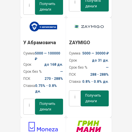
Получить
i
Получить
i
деньги
деньги
У Абрамовича
ZAYMIGO
Сумма
5000 — 100000
Сумма
5000 — 30000 ₽
₽
Срок
до 31 дн.
Срок
до 168 дн.
Срок без %
—
Срок без %
—
ПСК
288 - 288%
ПСК
270 - 288%
Ставка
0.8% - 0.8% дн.
Ставка
0.75% - 0.8%
дн.
Получить
i
деньги
Получить
i
деньги