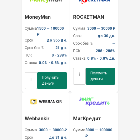
MoneyMan
ROCKETMAN
Сумма
1500 — 100000
Сумма
3000 — 30000 ₽
₽
Срок
до 30 дн.
Срок
до 365 дн.
Срок без %
—
Срок без %
21 дн.
ПСК
288 - 288%
ПСК
0 - 288%
Ставка
0.8% - 0.8% дн.
Ставка
0.0% - 0.8% дн.
Получить
i
Получить
i
деньги
деньги
Webbankir
МигКредит
Сумма
3000 — 30000 ₽
Сумма
3000 — 100000
₽
Срок
до 31 дн.