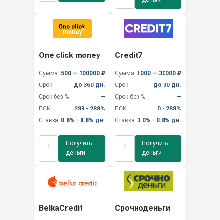
деньги
One click money
Credit7
Сумма
500 — 100000 ₽
Сумма
1000 — 30000 ₽
Срок
до 360 дн.
Срок
до 30 дн.
Срок без %
—
Срок без %
—
ПСК
288 - 288%
ПСК
0 - 288%
Ставка
0.8% - 0.8% дн.
Ставка
0.0% - 0.8% дн.
Получить
Получить
i
i
деньги
деньги
BelkaCredit
Срочноденьги