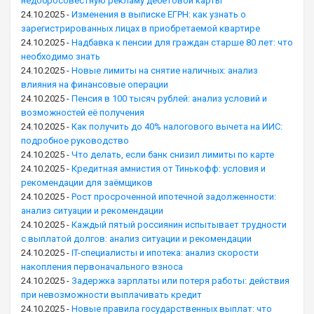
недобросовестную рекламу дебетовой карты
24.10.2025
-
Изменения в выписке ЕГРН: как узнать о
зарегистрированных лицах в приобретаемой квартире
24.10.2025
-
Надбавка к пенсии для граждан старше 80 лет: что
необходимо знать
24.10.2025
-
Новые лимиты на снятие наличных: анализ
влияния на финансовые операции
24.10.2025
-
Пенсия в 100 тысяч рублей: анализ условий и
возможностей её получения
24.10.2025
-
Как получить до 40% налогового вычета на ИИС:
подробное руководство
24.10.2025
-
Что делать, если банк снизил лимиты по карте
24.10.2025
-
Кредитная амнистия от Тинькофф: условия и
рекомендации для заёмщиков
24.10.2025
-
Рост просроченной ипотечной задолженности:
анализ ситуации и рекомендации
24.10.2025
-
Каждый пятый россиянин испытывает трудности
с выплатой долгов: анализ ситуации и рекомендации
24.10.2025
-
IT-специалисты и ипотека: анализ скорости
накопления первоначального взноса
24.10.2025
-
Задержка зарплаты или потеря работы: действия
при невозможности выплачивать кредит
24.10.2025
-
Новые правила государственных выплат: что