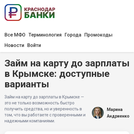
Все МФО
Терминология
Города
Промокоды
Новости
Войти
Займ на карту до зарплаты
в Крымске: доступные
варианты
Займ на карту до зарплаты в Крымске —
это не только возможность быстро
получить средства, но и уверенность в
Марина
том, что вы работаете с проверенными и
Андриенко
надежными компаниями.