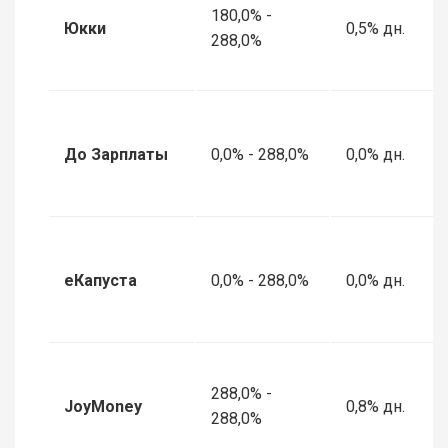
180,0% -
Юкки
0,5% дн.
288,0%
До Зарплаты
0,0% - 288,0%
0,0% дн.
еКапуста
0,0% - 288,0%
0,0% дн.
288,0% -
JoyMoney
0,8% дн.
288,0%