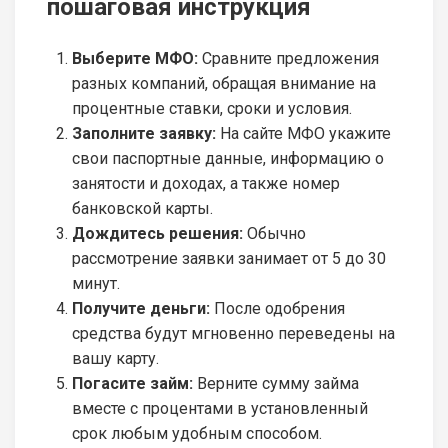
пошаговая инструкция
Выберите МФО:
Сравните предложения
разных компаний, обращая внимание на
процентные ставки, сроки и условия.
Заполните заявку:
На сайте МФО укажите
свои паспортные данные, информацию о
занятости и доходах, а также номер
банковской карты.
Дождитесь решения:
Обычно
рассмотрение заявки занимает от 5 до 30
минут.
Получите деньги:
После одобрения
средства будут мгновенно переведены на
вашу карту.
Погасите займ:
Верните сумму займа
вместе с процентами в установленный
срок любым удобным способом.