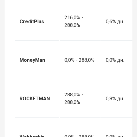
216,0% -
CreditPlus
0,6% дн.
288,0%
MoneyMan
0,0% - 288,0%
0,0% дн.
288,0% -
ROCKETMAN
0,8% дн.
288,0%