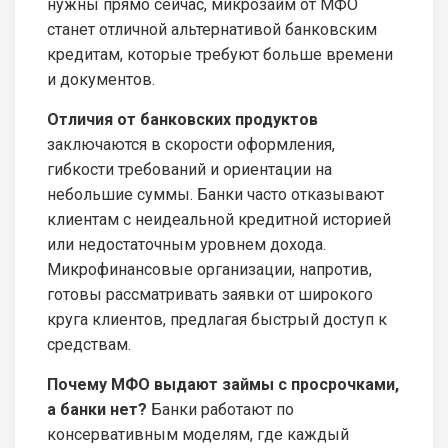
нужны прямо сейчас, микрозайм от МФО
станет отличной альтернативой банковским
кредитам, которые требуют больше времени
и документов.
Отличия от банковских продуктов
заключаются в скорости оформления,
гибкости требований и ориентации на
небольшие суммы. Банки часто отказывают
клиентам с неидеальной кредитной историей
или недостаточным уровнем дохода.
Микрофинансовые организации, напротив,
готовы рассматривать заявки от широкого
круга клиентов, предлагая быстрый доступ к
средствам.
Почему МФО выдают займы с просрочками,
а банки нет?
Банки работают по
консервативным моделям, где каждый