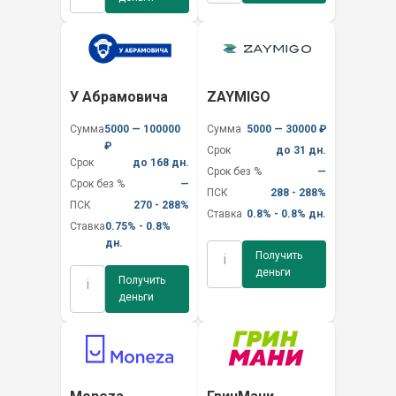
У Абрамовича
ZAYMIGO
Сумма
5000 — 100000
Сумма
5000 — 30000 ₽
₽
Срок
до 31 дн.
Срок
до 168 дн.
Срок без %
—
Срок без %
—
ПСК
288 - 288%
ПСК
270 - 288%
Ставка
0.8% - 0.8% дн.
Ставка
0.75% - 0.8%
дн.
Получить
i
деньги
Получить
i
деньги