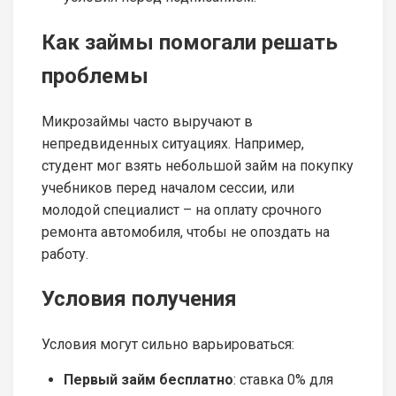
Как займы помогали решать
проблемы
Микрозаймы часто выручают в
непредвиденных ситуациях. Например,
студент мог взять небольшой займ на покупку
учебников перед началом сессии, или
молодой специалист – на оплату срочного
ремонта автомобиля, чтобы не опоздать на
работу.
Условия получения
Условия могут сильно варьироваться:
Первый займ бесплатно
: ставка 0% для