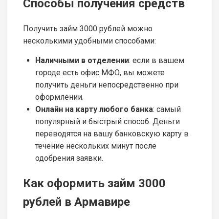
Способы получения средств
Получить займ 3000 рублей можно
несколькими удобными способами:
Наличными в отделении
: если в вашем
городе есть офис МФО, вы можете
получить деньги непосредственно при
оформлении.
Онлайн на карту любого банка
: самый
популярный и быстрый способ. Деньги
переводятся на вашу банковскую карту в
течение нескольких минут после
одобрения заявки.
Как оформить займ 3000
рублей в Армавире