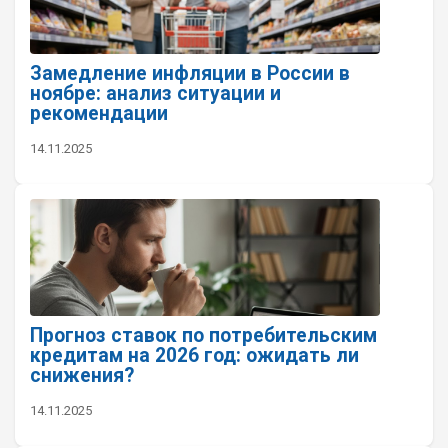
Замедление инфляции в России в
ноябре: анализ ситуации и
рекомендации
14.11.2025
Прогноз ставок по потребительским
кредитам на 2026 год: ожидать ли
снижения?
14.11.2025