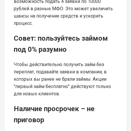
возможность подать 4 заявки по 10000
рублей в разные МФО. Это может увеличить
шансы на получение средств и ускорить
процесс.
Совет: пользуйтесь займом
под 0% разумно
Чтобы действительно получить займ без
переплат, подавайте заявки в компании, в
которых вы ранее не брали займы. Акции
"первый займ бесплатно" действуют только
для новых клиентов.
Наличие просрочек – не
приговор