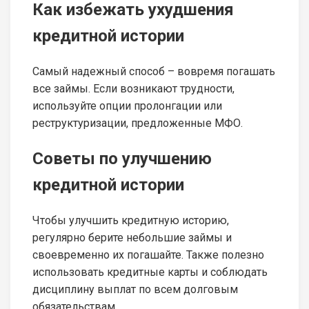
Как избежать ухудшения
кредитной истории
Самый надежный способ – вовремя погашать
все займы. Если возникают трудности,
используйте опции пролонгации или
реструктуризации, предложенные МФО.
Советы по улучшению
кредитной истории
Чтобы улучшить кредитную историю,
регулярно берите небольшие займы и
своевременно их погашайте. Также полезно
использовать кредитные карты и соблюдать
дисциплину выплат по всем долговым
обязательствам.