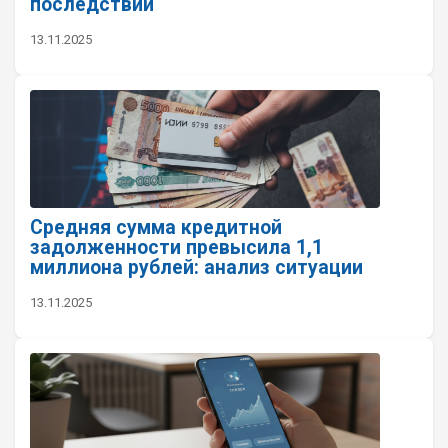
последствий
13.11.2025
Средняя сумма кредитной
задолженности превысила 1,1
миллиона рублей: анализ ситуации
13.11.2025