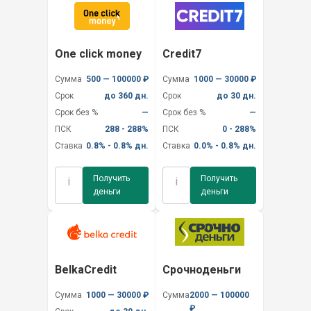
One click money
Credit7
Сумма
500 — 100000 ₽
Сумма
1000 — 30000 ₽
Срок
до 360 дн.
Срок
до 30 дн.
Срок без %
—
Срок без %
—
ПСК
288 - 288%
ПСК
0 - 288%
Ставка
0.8% - 0.8% дн.
Ставка
0.0% - 0.8% дн.
Получить
Получить
i
i
деньги
деньги
BelkaCredit
Срочноденьги
Сумма
1000 — 30000 ₽
Сумма
2000 — 100000
₽