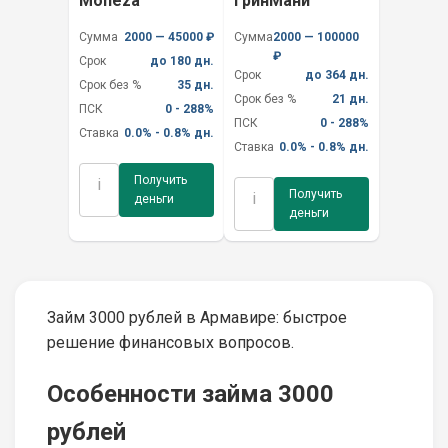
Moneza
ГринМани
Сумма
2000 — 45000 ₽
Сумма
2000 — 100000
₽
Срок
до 180 дн.
Срок
до 364 дн.
Срок без %
35 дн.
Срок без %
21 дн.
ПСК
0 - 288%
ПСК
0 - 288%
Ставка
0.0% - 0.8% дн.
Ставка
0.0% - 0.8% дн.
Получить
i
Получить
i
деньги
деньги
Займ 3000 рублей в Армавире: быстрое
решение финансовых вопросов.
Особенности займа 3000
рублей