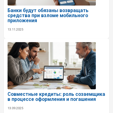
Банки будут обязаны возвращать
средства при взломе мобильного
приложения
13.11.2025
Совместные кредиты: роль созаемщика
в процессе оформления и погашения
13.09.2025