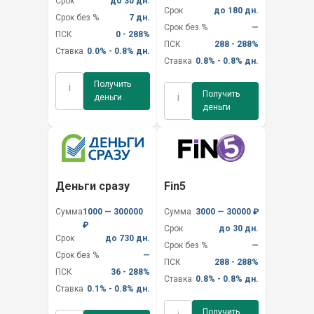
Срок
до 30 дн.
Срок
до 180 дн.
Срок без %
7 дн.
Срок без %
—
ПСК
0 - 288%
ПСК
288 - 288%
Ставка
0.0% - 0.8% дн.
Ставка
0.8% - 0.8% дн.
Получить
i
Получить
i
деньги
деньги
Деньги сразу
Fin5
Сумма
1000 — 300000
Сумма
3000 — 30000 ₽
₽
Срок
до 30 дн.
Срок
до 730 дн.
Срок без %
—
Срок без %
—
ПСК
288 - 288%
ПСК
36 - 288%
Ставка
0.8% - 0.8% дн.
Ставка
0.1% - 0.8% дн.
Получить