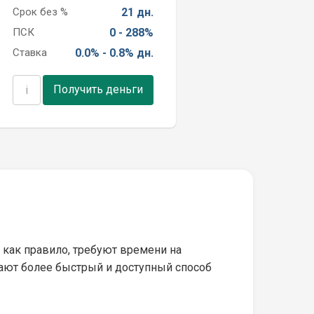
Срок без %
21 дн.
ПСК
0 - 288%
Ставка
0.0% - 0.8% дн.
Получить деньги
i
, как правило, требуют времени на
ают более быстрый и доступный способ