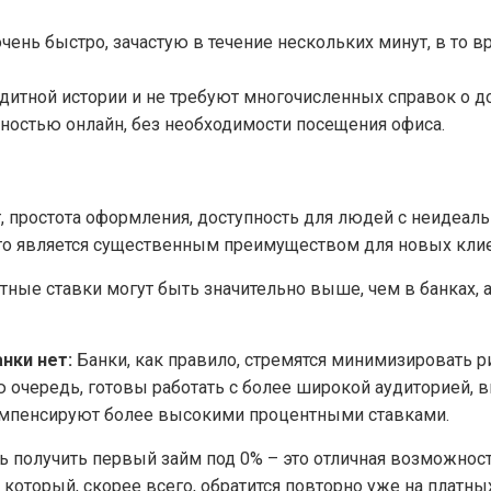
нь быстро, зачастую в течение нескольких минут, в то вр
итной истории и не требуют многочисленных справок о до
остью онлайн, без необходимости посещения офиса.
, простота оформления, доступность для людей с неидеал
что является существенным преимуществом для новых клие
е ставки могут быть значительно выше, чем в банках, а 
нки нет:
Банки, как правило, стремятся минимизировать 
очередь, готовы работать с более широкой аудиторией, в
омпенсируют более высокими процентными ставками.
 получить первый займ под 0% – это отличная возможност
который, скорее всего, обратится повторно уже на платны