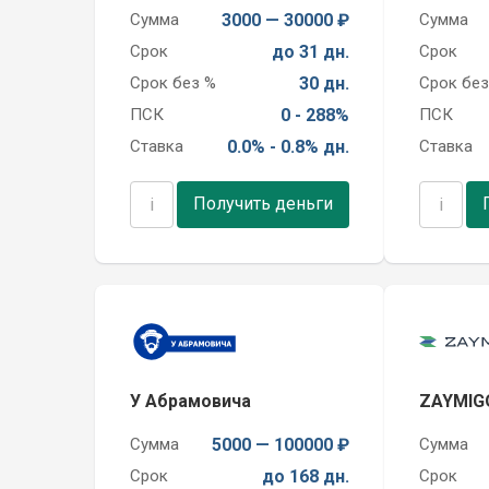
Сумма
3000 — 30000 ₽
Сумма
Срок
до 31 дн.
Срок
Срок без %
30 дн.
Срок без
ПСК
0 - 288%
ПСК
Ставка
0.0% - 0.8% дн.
Ставка
Получить деньги
i
i
У Абрамовича
ZAYMIG
Сумма
5000 — 100000 ₽
Сумма
Срок
до 168 дн.
Срок