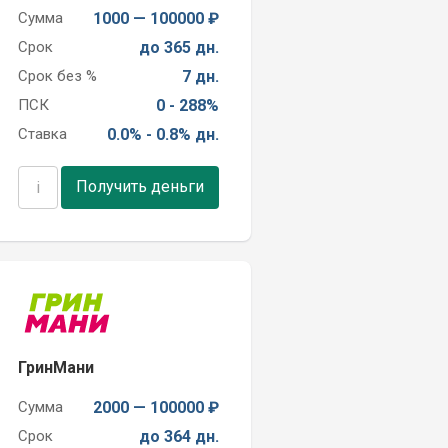
Сумма
1000 — 100000 ₽
Срок
до 365 дн.
Срок без %
7 дн.
ПСК
0 - 288%
Ставка
0.0% - 0.8% дн.
Получить деньги
i
ГринМани
Сумма
2000 — 100000 ₽
Срок
до 364 дн.