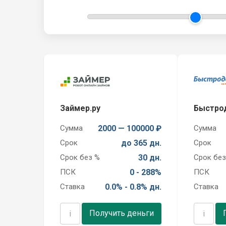
Займер.ру
Быстро
Сумма
2000 — 100000 ₽
Сумма
Срок
до 365 дн.
Срок
Срок без %
30 дн.
Срок без
ПСК
0 - 288%
ПСК
Ставка
0.0% - 0.8% дн.
Ставка
Получить деньги
i
i