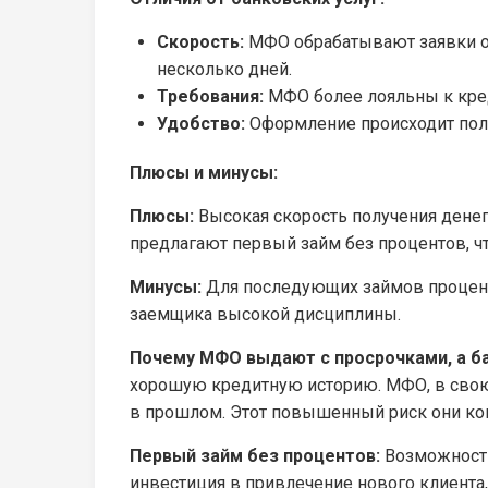
Скорость:
МФО обрабатывают заявки оче
несколько дней.
Требования:
МФО более лояльны к кред
Удобство:
Оформление происходит полн
Плюсы и минусы:
Плюсы:
Высокая скорость получения денег
предлагают первый займ без процентов, 
Минусы:
Для последующих займов процентны
заемщика высокой дисциплины.
Почему МФО выдают с просрочками, а ба
хорошую кредитную историю. МФО, в свою 
в прошлом. Этот повышенный риск они к
Первый займ без процентов:
Возможность
инвестиция в привлечение нового клиента, 