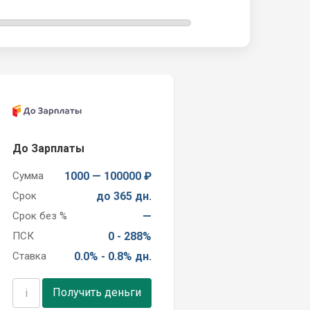
До Зарплаты
Сумма
1000 — 100000 ₽
Срок
до 365 дн.
Срок без %
—
ПСК
0 - 288%
Ставка
0.0% - 0.8% дн.
Получить деньги
i