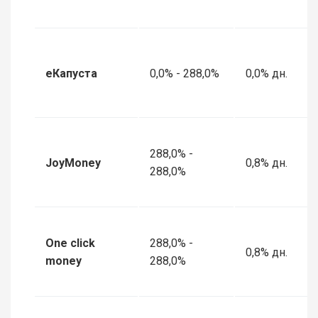
еКапуста
0,0% - 288,0%
0,0% дн.
288,0% -
JoyMoney
0,8% дн.
288,0%
One click
288,0% -
0,8% дн.
money
288,0%