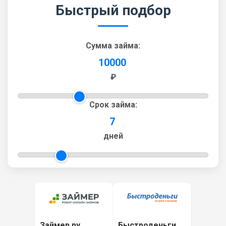
Быстрый подбор
Сумма займа:
10000
₽
Срок займа:
7
дней
Займер.ру
Быстроденьги