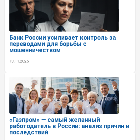
Банк России усиливает контроль за
переводами для борьбы с
мошенничеством
13.11.2025
«Газпром» — самый желанный
работодатель в России: анализ причин и
последствий