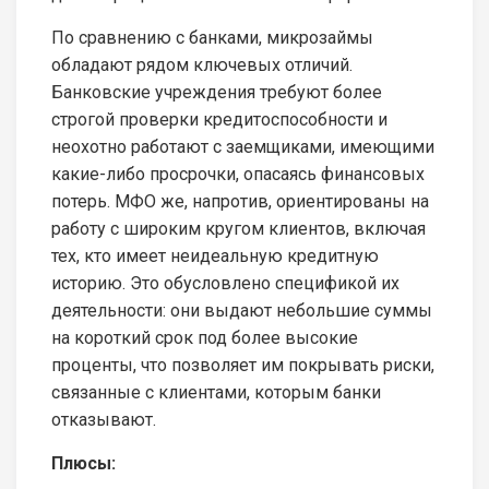
По сравнению с банками, микрозаймы
обладают рядом ключевых отличий.
Банковские учреждения требуют более
строгой проверки кредитоспособности и
неохотно работают с заемщиками, имеющими
какие-либо просрочки, опасаясь финансовых
потерь. МФО же, напротив, ориентированы на
работу с широким кругом клиентов, включая
тех, кто имеет неидеальную кредитную
историю. Это обусловлено спецификой их
деятельности: они выдают небольшие суммы
на короткий срок под более высокие
проценты, что позволяет им покрывать риски,
связанные с клиентами, которым банки
отказывают.
Плюсы: