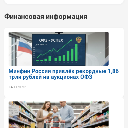
Финансовая информация
Минфин России привлёк рекордные 1,86
трлн рублей на аукционах ОФЗ
14.11.2025