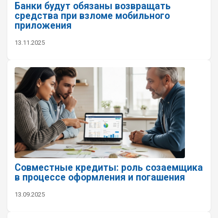
Банки будут обязаны возвращать
средства при взломе мобильного
приложения
13.11.2025
Совместные кредиты: роль созаемщика
в процессе оформления и погашения
13.09.2025