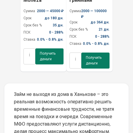
Moneza
ГринМани
Сумма
2000 — 45000 ₽
Сумма
2000 — 100000
₽
Срок
до 180 дн.
Срок
до 364 дн.
Срок без %
35 дн.
Срок без %
21 дн.
ПСК
0 - 288%
ПСК
0 - 288%
Ставка
0.0% - 0.8% дн.
Ставка
0.0% - 0.8% дн.
Получить
i
Получить
i
деньги
деньги
Займ не выходя из дома в Ханькове – это
реальная возможность оперативно решить
временные финансовые трудности, не тратя
время на поездки и очереди. Современные
МФО предоставляют услуги дистанционно,
делая процесс максимально комфортным.