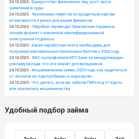
24.10.2025
-
Банкротство физических лиц: рост числа
заявлений в суды
24.10.2025
-
Увеличение лимитов по кредитным картам:
возможности и риски для ваших финансов
24.10.2025
-
Сбербанк переводит банковские справки в
онлайн-формат с усиленной квалифицированной
электронной подписью
24.10.2025
-
Какая заработная плата необходима для
получения максимальных пенсионных баллов к 2026 году
24.10.2025
-
ФАС оштрафовала МТС Банк за ненадлежащую
рекламу вклада: что это значит для вкладчиков
24.10.2025
-
Мошеннические схемы 2025 года: как защититься
от звонков из «Центробанка» и «курьеров»
24.10.2025
-
Что делать, если вы забыли ПИН-код от карты
или опасаетесь мошенничества
Удобный подбор займа