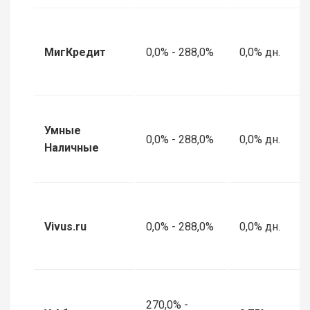
МигКредит
0,0% - 288,0%
0,0% дн.
Умные
0,0% - 288,0%
0,0% дн.
Наличные
Vivus.ru
0,0% - 288,0%
0,0% дн.
270,0% -