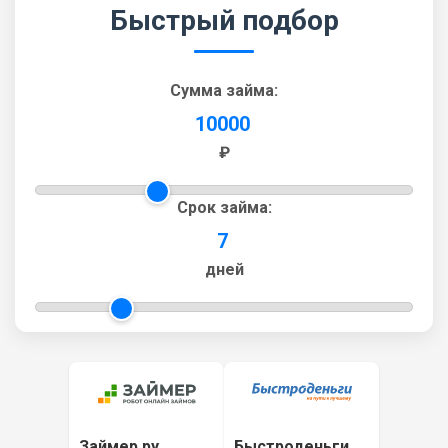
Быстрый подбор
Сумма займа:
10000
₽
Срок займа:
7
дней
Займер.ру
Быстроденьги