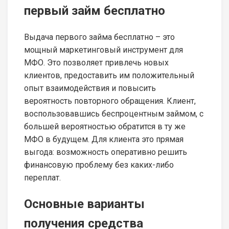
первый займ бесплатно
Выдача первого займа бесплатно – это
мощный маркетинговый инструмент для
МФО. Это позволяет привлечь новых
клиентов, предоставить им положительный
опыт взаимодействия и повысить
вероятность повторного обращения. Клиент,
воспользовавшись беспроцентным займом, с
большей вероятностью обратится в ту же
МФО в будущем. Для клиента это прямая
выгода: возможность оперативно решить
финансовую проблему без каких-либо
переплат.
Основные варианты
получения средства