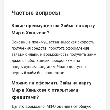
Частые вопросы
Какие преимущества Займа на карту
Мир в Ханькове?
Основные преимущества: высокая скорость
получения средств, простота оформления
заявки онлайн, и возможность получить займ
даже с небольшими просрочками по
предыдущим кредитам. Часто доступен
первый займ без процентов.
Можно ли оформить Займ на карту
Мир в Ханькове с открытыми
кредитами?
Да, это возможно. МФО оценивают общую