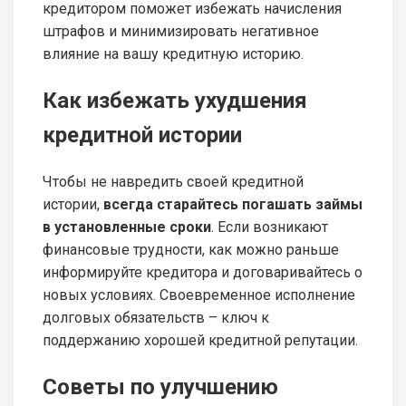
кредитором поможет избежать начисления
штрафов и минимизировать негативное
влияние на вашу кредитную историю.
Как избежать ухудшения
кредитной истории
Чтобы не навредить своей кредитной
истории,
всегда старайтесь погашать займы
в установленные сроки
. Если возникают
финансовые трудности, как можно раньше
информируйте кредитора и договаривайтесь о
новых условиях. Своевременное исполнение
долговых обязательств – ключ к
поддержанию хорошей кредитной репутации.
Советы по улучшению