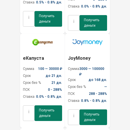
Ставка
0.5% - 0.8% дн.
Ставка
0.0% - 0.8% дн.
Получить
i
Получить
i
деньги
деньги
еКапуста
JoyMoney
Сумма
100 — 30000 ₽
Сумма
3000 — 100000
₽
Срок
до 21 дн.
Срок
до 168 дн.
Срок без %
21 дн.
Срок без %
—
ПСК
0 - 288%
ПСК
288 - 288%
Ставка
0.0% - 0.8% дн.
Ставка
0.8% - 0.8% дн.
Получить
i
Получить
i
деньги
деньги