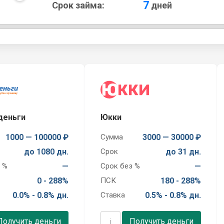
7
Срок займа:
дней
деньги
Юкки
1000 — 100000 ₽
Сумма
3000 — 30000 ₽
до 1080 дн.
Срок
до 31 дн.
 %
—
Срок без %
—
0 - 288%
ПСК
180 - 288%
0.0% - 0.8% дн.
Ставка
0.5% - 0.8% дн.
Получить деньги
Получить деньги
i