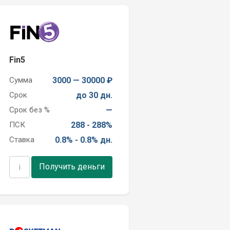
Fin5
Сумма
3000 — 30000 ₽
Срок
до 30 дн.
Срок без %
—
ПСК
288 - 288%
Ставка
0.8% - 0.8% дн.
Получить деньги
i