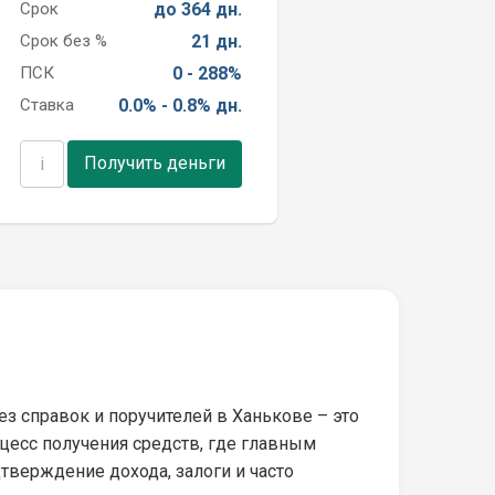
Срок
до 364 дн.
Срок без %
21 дн.
ПСК
0 - 288%
Ставка
0.0% - 0.8% дн.
Получить деньги
i
з справок и поручителей в Ханькове – это
есс получения средств, где главным
тверждение дохода, залоги и часто