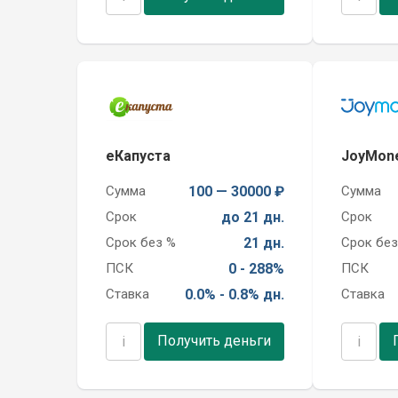
еКапуста
JoyMon
Сумма
100 — 30000 ₽
Сумма
Срок
до 21 дн.
Срок
Срок без %
21 дн.
Срок без
ПСК
0 - 288%
ПСК
Ставка
0.0% - 0.8% дн.
Ставка
Получить деньги
i
i