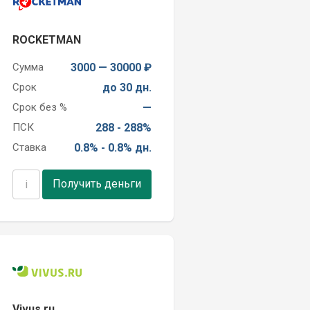
ROCKETMAN
Сумма
3000 — 30000 ₽
Срок
до 30 дн.
Срок без %
—
ПСК
288 - 288%
Ставка
0.8% - 0.8% дн.
Получить деньги
i
Vivus.ru