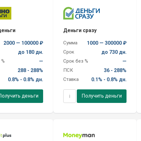
деньги
Деньги сразу
2000 — 100000 ₽
Сумма
1000 — 300000 ₽
до 180 дн.
Срок
до 730 дн.
 %
—
Срок без %
—
288 - 288%
ПСК
36 - 288%
0.8% - 0.8% дн.
Ставка
0.1% - 0.8% дн.
Получить деньги
Получить деньги
i