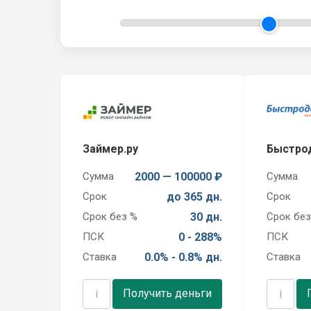
Займер.ру
Быстро
Сумма
2000 — 100000 ₽
Сумма
Срок
до 365 дн.
Срок
Срок без %
30 дн.
Срок без
ПСК
0 - 288%
ПСК
Ставка
0.0% - 0.8% дн.
Ставка
Получить деньги
i
i