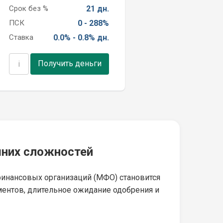
Срок без %
21 дн.
ПСК
0 - 288%
Ставка
0.0% - 0.8% дн.
Получить деньги
i
шних сложностей
инансовых организаций (МФО) становится
ментов, длительное ожидание одобрения и