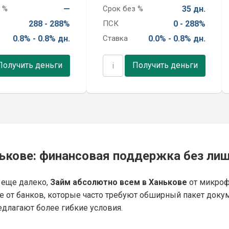
 %
—
Срок без %
35 дн.
288 - 288%
ПСК
0 - 288%
0.8% - 0.8% дн.
Ставка
0.0% - 0.8% дн.
Получить деньги
Получить деньги
i
ькове: финансовая поддержка без ли
 еще далеко,
Займ абсолютно всем в Ханькове
от микроф
 от банков, которые часто требуют обширный пакет доку
длагают более гибкие условия.