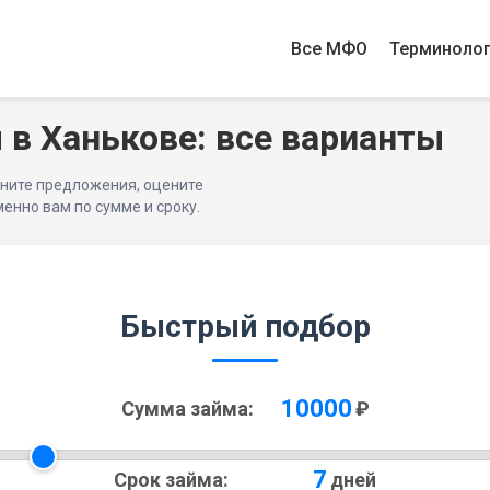
Все МФО
Терминоло
в Ханькове: все варианты
вните предложения, оцените
енно вам по сумме и сроку.
Быстрый подбор
10000
Сумма займа:
₽
7
Срок займа:
дней