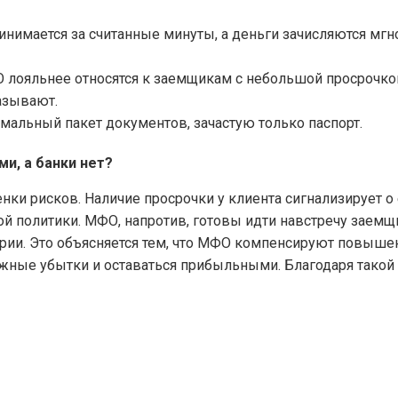
инимается за считанные минуты, а деньги зачисляются мгн
О лояльнее относятся к заемщикам с небольшой просрочко
казывают.
имальный пакет документов, зачастую только паспорт.
и, а банки нет?
ки рисков. Наличие просрочки у клиента сигнализирует о
й политики. МФО, напротив, готовы идти навстречу заемщ
рии. Это объясняется тем, что МФО компенсируют повыше
жные убытки и оставаться прибыльными. Благодаря такой 