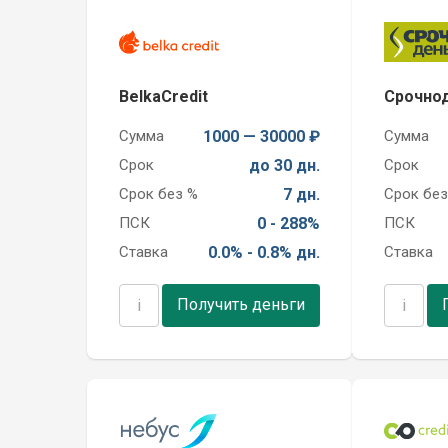
BelkaCredit
Срочно
Сумма
1000 — 30000 ₽
Сумма
Срок
до 30 дн.
Срок
Срок без %
7 дн.
Срок без
ПСК
0 - 288%
ПСК
Ставка
0.0% - 0.8% дн.
Ставка
Получить деньги
i
i