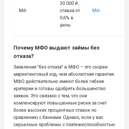
30 000 ₽,
Mili
ставка от
Mili
0,6% в
день
Почему МФО выдают займы без
отказа?
Заявления "без отказа" в МФО – это скорее
маркетинговый ход, чем абсолютная гарантия.
МФО действительно имеют более гибкие
критерии и готовы одобрять большинство
заявок. Это связано с тем, что они
компенсируют повышенные риски за счет
более высоких процентных ставок по
сравнению с банками. Однако, если у вас
серьезные проблемы с платежеспособностью