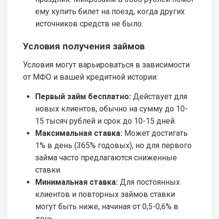
ему купить билет на поезд, когда других
источников средств не было.
Условия получения займов
Условия могут варьироваться в зависимости
от МФО и вашей кредитной истории:
Первый займ бесплатно:
Действует для
новых клиентов, обычно на сумму до 10-
15 тысяч рублей и срок до 10-15 дней.
Максимальная ставка:
Может достигать
1% в день (365% годовых), но для первого
займа часто предлагаются сниженные
ставки.
Минимальная ставка:
Для постоянных
клиентов и повторных займов ставки
могут быть ниже, начиная от 0,5-0,6% в
день.