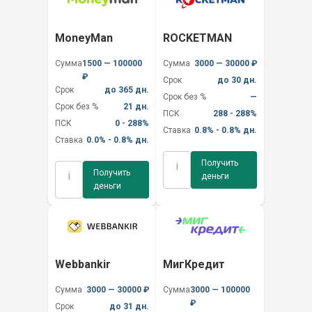
MoneyMan
ROCKETMAN
Сумма
1500 — 100000
Сумма
3000 — 30000 ₽
₽
Срок
до 30 дн.
Срок
до 365 дн.
Срок без %
—
Срок без %
21 дн.
ПСК
288 - 288%
ПСК
0 - 288%
Ставка
0.8% - 0.8% дн.
Ставка
0.0% - 0.8% дн.
Получить
i
Получить
i
деньги
деньги
Webbankir
МигКредит
Сумма
3000 — 30000 ₽
Сумма
3000 — 100000
₽
Срок
до 31 дн.