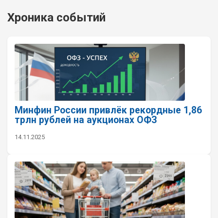
Хроника событий
Минфин России привлёк рекордные 1,86
трлн рублей на аукционах ОФЗ
14.11.2025