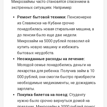
Микрозаймы часто становятся спасением в
экстренных ситуациях. Например:
Ремонт бытовой техники:
Пенсионерке
из Славянска-на-Кубани срочно
понадобилась новая стиральная машина, а
до пенсии было еще две недели.
Микрозайм на 5000 рублей позволил ей
купить новую машину и избежать
бытовых неудобств.
Неожиданные расходы на лечение:
Молодой семье понадобились деньги на
лекарства для ребенка. Получив займ в 10
000 рублей, они смогли быстро приобрести
необходимые медикаменты, не дожидаясь
зарплаты.
Покупка билетов на поезд:
Студенту
нужно было срочно вернуться домой на
праздник. Микрозайм в 3000 рублей помог