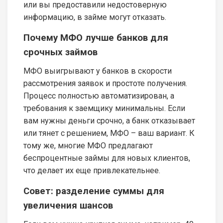
или вы предоставили недостоверную
информацию, в займе могут отказать.
Почему МФО лучше банков для
срочных займов
МФО выигрывают у банков в скорости
рассмотрения заявок и простоте получения.
Процесс полностью автоматизирован, а
требования к заемщику минимальны. Если
вам нужны деньги срочно, а банк отказывает
или тянет с решением, МФО – ваш вариант. К
тому же, многие МФО предлагают
беспроцентные займы для новых клиентов,
что делает их еще привлекательнее.
Совет: разделение суммы для
увеличения шансов