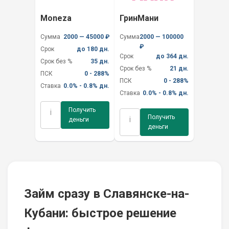
Moneza
ГринМани
Сумма
2000 — 45000 ₽
Сумма
2000 — 100000
₽
Срок
до 180 дн.
Срок
до 364 дн.
Срок без %
35 дн.
Срок без %
21 дн.
ПСК
0 - 288%
ПСК
0 - 288%
Ставка
0.0% - 0.8% дн.
Ставка
0.0% - 0.8% дн.
Получить
i
Получить
i
деньги
деньги
Займ сразу в Славянске-на-
Кубани: быстрое решение