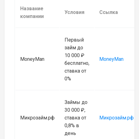
Название
Условия
Ссылка
компании
Первый
займ до
10 000 ₽
MoneyMan
MoneyMan
бесплатно,
ставка от
0%
Займы до
30 000 ₽,
Микрозайм.рф
ставка от
Микрозайм.рф
0,8% в
день