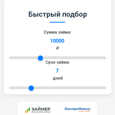
Быстрый подбор
Сумма займа:
10000
₽
Срок займа:
7
дней