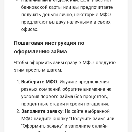
банковской карты или вы предпочитаете
получать деньги лично, некоторые МФО
предлагают выдачу наличными в своих
офисах.
Пошаговая инструкция по
оформлению займа
Чтобы оформить займ сразу в МФО, следуйте
этим простым шагам:
Выберите МФО:
Изучите предложения
разных компаний, обратите внимание на
условия первого займа без процентов,
процентные ставки и сроки погашения.
Заполните заявку:
На сайте выбранной
МФО найдите кнопку "Получить займ" или
"Оформить заявку" и заполните онлайн-