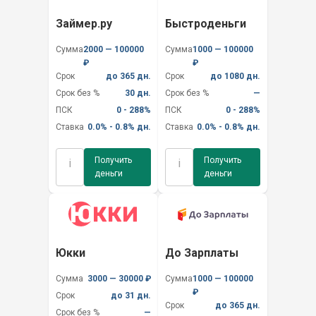
Займер.ру
Быстроденьги
Сумма
2000 — 100000
Сумма
1000 — 100000
₽
₽
Срок
до 365 дн.
Срок
до 1080 дн.
Срок без %
30 дн.
Срок без %
—
ПСК
0 - 288%
ПСК
0 - 288%
Ставка
0.0% - 0.8% дн.
Ставка
0.0% - 0.8% дн.
Получить
Получить
i
i
деньги
деньги
Юкки
До Зарплаты
Сумма
3000 — 30000 ₽
Сумма
1000 — 100000
₽
Срок
до 31 дн.
Срок
до 365 дн.
Срок без %
—