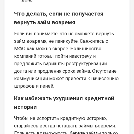
Что делать, если не получается
вернуть займ вовремя
Если вы понимаете, что не сможете вернуть
займ вовремя, не паникуйте. Свяжитесь с
МФО как можно скорее. Большинство
компаний готовы пойти навстречу и
предложить варианты реструктуризации
долга или продления срока займа. Отсутствие
коммуникации может привести к начислению
штрафов и пеней.
Как избежать ухудшения кредитной
истории
Чтобы не испортить кредитную историю,
старайтесь всегда погашать займы вовремя.
Если есть возможность, берите займы только