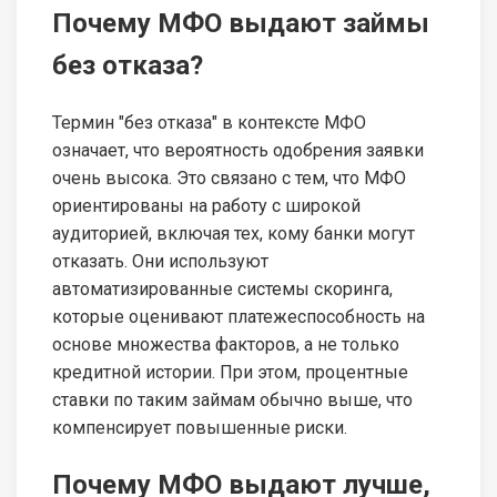
Почему МФО выдают займы
без отказа?
Термин "без отказа" в контексте МФО
означает, что вероятность одобрения заявки
очень высока. Это связано с тем, что МФО
ориентированы на работу с широкой
аудиторией, включая тех, кому банки могут
отказать. Они используют
автоматизированные системы скоринга,
которые оценивают платежеспособность на
основе множества факторов, а не только
кредитной истории. При этом, процентные
ставки по таким займам обычно выше, что
компенсирует повышенные риски.
Почему МФО выдают лучше,