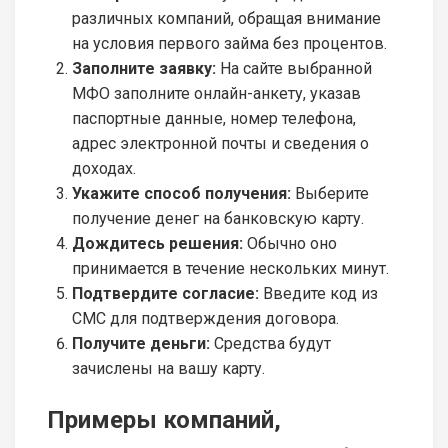
различных компаний, обращая внимание
на условия первого займа без процентов.
Заполните заявку:
На сайте выбранной
МФО заполните онлайн-анкету, указав
паспортные данные, номер телефона,
адрес электронной почты и сведения о
доходах.
Укажите способ получения:
Выберите
получение денег на банковскую карту.
Дождитесь решения:
Обычно оно
принимается в течение нескольких минут.
Подтвердите согласие:
Введите код из
СМС для подтверждения договора.
Получите деньги:
Средства будут
зачислены на вашу карту.
Примеры компаний,