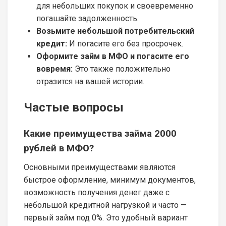
для небольших покупок и своевременно
погашайте задолженность.
Возьмите небольшой потребительский
кредит:
И погасите его без просрочек.
Оформите займ в МФО и погасите его
вовремя:
Это также положительно
отразится на вашей истории.
Частые вопросы
Какие преимущества займа 2000
рублей в МФО?
Основными преимуществами являются
быстрое оформление, минимум документов,
возможность получения денег даже с
небольшой кредитной нагрузкой и часто —
первый займ под 0%. Это удобный вариант