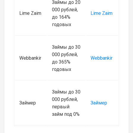
Займы до 20
000 рублей,
Lime Zaim
Lime Zaim
до 164%
годовых
Займы до 30
000 рублей,
Webbankir
Webbankir
до 365%
годовых
Займы до 30
000 рублей,
Займер
Займер
первый
займ под 0%