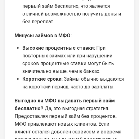
первый займ бесплатно, что является
отличной возможностью получить деньги
без переплат.
Минусы займов в МФО:
Высокие процентные ставки:
При
повторных займах или при нарушении
сроков процентные ставки могут быть
значительно выше, чем в банках.
Короткие сроки:
Займы обычно выдаются
на короткий период, часто до зарплаты.
Выгодно ли МФО выдавать первый займ
бесплатно?
Да, это выгодная стратегия.
Предоставляя первый займ без процентов,
МФО привлекают новых клиентов. Если
клиент остался доволен сервисом и вовремя