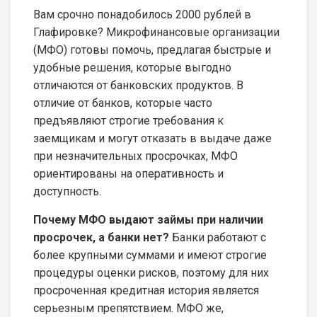
Вам срочно понадобилось 2000 рублей в
Глафировке? Микрофинансовые организации
(МФО) готовы помочь, предлагая быстрые и
удобные решения, которые выгодно
отличаются от банковских продуктов. В
отличие от банков, которые часто
предъявляют строгие требования к
заемщикам и могут отказать в выдаче даже
при незначительных просрочках, МФО
ориентированы на оперативность и
доступность.
Почему МФО выдают займы при наличии
просрочек, а банки нет?
Банки работают с
более крупными суммами и имеют строгие
процедуры оценки рисков, поэтому для них
просроченная кредитная история является
серьезным препятствием. МФО же,