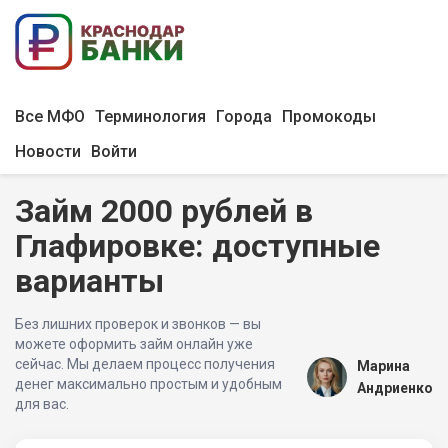
Все МФО
Терминология
Города
Промокоды
Новости
Войти
Займ 2000 рублей в
Глафировке: доступные
варианты
Без лишних проверок и звонков — вы
можете оформить займ онлайн уже
сейчас. Мы делаем процесс получения
Марина
денег максимально простым и удобным
Андриенко
для вас.