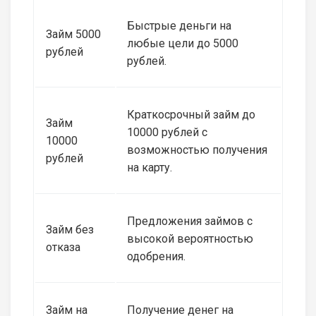
Быстрые деньги на
Займ 5000
любые цели до 5000
рублей
рублей.
Краткосрочный займ до
Займ
10000 рублей с
10000
возможностью получения
рублей
на карту.
Предложения займов с
Займ без
высокой вероятностью
отказа
одобрения.
Займ на
Получение денег на