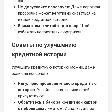
срок.
Не допускайте просрочек:
Даже короткая
просрочка может негативно сказаться на
вашей кредитной истории.
Внимательно читайте договор:
Чтобы
избежать неприятных сюрпризов.
Советы по улучшению
кредитной истории
Улучшить кредитную историю можно, даже
если она испорчена:
Регулярно проверяйте свою кредитную
историю:
Узнайте, какие записи в ней
присутствуют.
Обратитесь в банк за кредитной картой
с небольшим лимитом:
Используйте ее