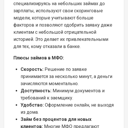
специализируясь на небольших займах до
зарплаты, используют свои скоринговые
модели, которые учитывают больше
факторов и позволяют одобрить заявку даже
клиентам с небольшой отрицательной
историей. Это делает их привлекательными
для тех, кому отказали в банке.
Плюсы займов в МФО:
Скорость:
Решение по заявке
принимается за несколько минут, а деньги
зачисляются моментально.
Доступность:
Минимум документов и
требований к заемщику.
Удобство:
Оформление онлайн, не выходя
из дома.
Займ без процентов для новых
клиентов:
Многие МФО предлагают