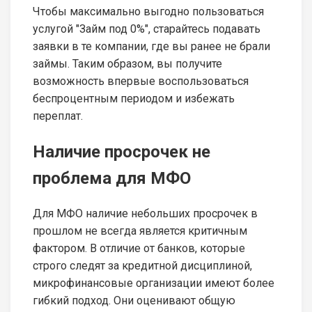
Чтобы максимально выгодно пользоваться
услугой "Займ под 0%", старайтесь подавать
заявки в те компании, где вы ранее не брали
займы. Таким образом, вы получите
возможность впервые воспользоваться
беспроцентным периодом и избежать
переплат.
Наличие просрочек не
проблема для МФО
Для МФО наличие небольших просрочек в
прошлом не всегда является критичным
фактором. В отличие от банков, которые
строго следят за кредитной дисциплиной,
микрофинансовые организации имеют более
гибкий подход. Они оценивают общую