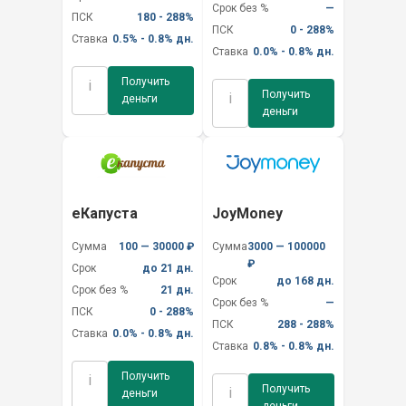
Срок без %
—
ПСК
180 - 288%
ПСК
0 - 288%
Ставка
0.5% - 0.8% дн.
Ставка
0.0% - 0.8% дн.
Получить
i
Получить
i
деньги
деньги
еКапуста
JoyMoney
Сумма
100 — 30000 ₽
Сумма
3000 — 100000
₽
Срок
до 21 дн.
Срок
до 168 дн.
Срок без %
21 дн.
Срок без %
—
ПСК
0 - 288%
ПСК
288 - 288%
Ставка
0.0% - 0.8% дн.
Ставка
0.8% - 0.8% дн.
Получить
i
Получить
i
деньги