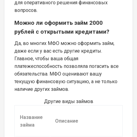
для оперативного решения финансовых
вопросов.
Можно ли оформить займ 2000
рублей с открытыми кредитами?
Да, во многих МФО можно оформить займ,
даже если у вас есть другие кредиты.
Главное, чтобы ваша общая
платежеспособность позволяла погасить все
обязательства. МФО оценивают вашу
текущую финансовую ситуацию, а не только
наличие других займов.
Другие виды займов
Название
Описание
займа