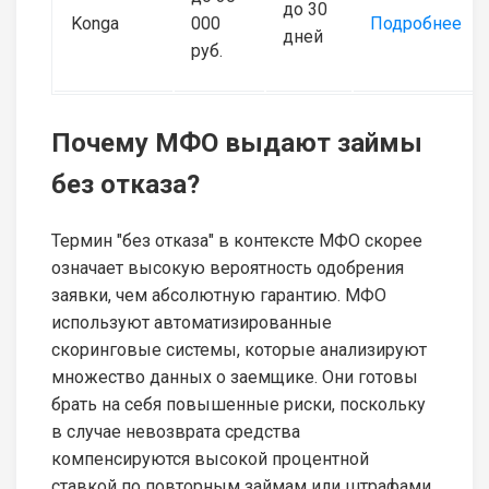
до 30
Konga
000
Подробнее
дней
руб.
Почему МФО выдают займы
без отказа?
Термин "без отказа" в контексте МФО скорее
означает высокую вероятность одобрения
заявки, чем абсолютную гарантию. МФО
используют автоматизированные
скоринговые системы, которые анализируют
множество данных о заемщике. Они готовы
брать на себя повышенные риски, поскольку
в случае невозврата средства
компенсируются высокой процентной
ставкой по повторным займам или штрафами.