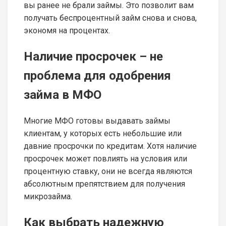
вы ранее не брали займы. Это позволит вам
получать беспроцентный займ снова и снова,
экономя на процентах.
Наличие просрочек – не
проблема для одобрения
займа в МФО
Многие МФО готовы выдавать займы
клиентам, у которых есть небольшие или
давние просрочки по кредитам. Хотя наличие
просрочек может повлиять на условия или
процентную ставку, они не всегда являются
абсолютным препятствием для получения
микрозайма.
Как выбрать надежную