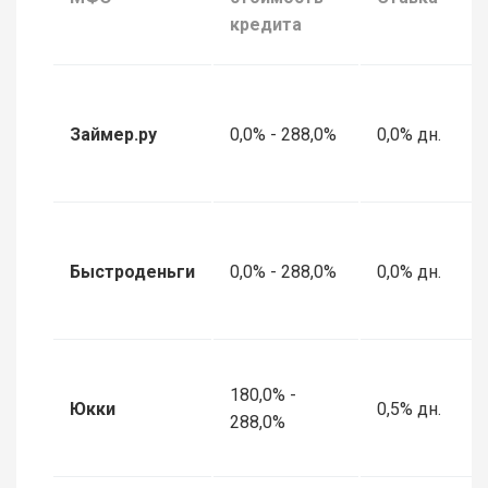
кредита
Займер.ру
0,0% - 288,0%
0,0% дн.
Быстроденьги
0,0% - 288,0%
0,0% дн.
180,0% -
Юкки
0,5% дн.
288,0%