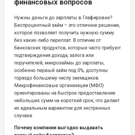
финансовых вопросов
Нужны деньги до зарплаты в Глафировке?
Беспроцентный займ – это отличное решение,
которое позволяет получить нужную сумму
без каких-либо переплат. В отличие от
банковских продуктов, которые часто требуют
подтверждения дохода, залога или
поручителей, микрозаймы до зарплаты,
особенно первый займ под 0%, доступны
гораздо большему числу заемщиков.
Микрофинансовые организации (МФО)
ориентированы на быстрое предоставление
небольших сумм на короткий срок, что делает
их идеальным вариантом для экстренных
случаев.
Почему компании выгодно выдавать