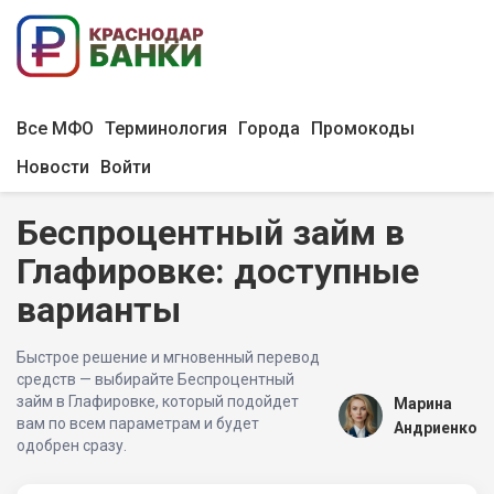
Все МФО
Терминология
Города
Промокоды
Новости
Войти
Беспроцентный займ в
Глафировке: доступные
варианты
Быстрое решение и мгновенный перевод
средств — выбирайте Беспроцентный
займ в Глафировке, который подойдет
Марина
вам по всем параметрам и будет
Андриенко
одобрен сразу.