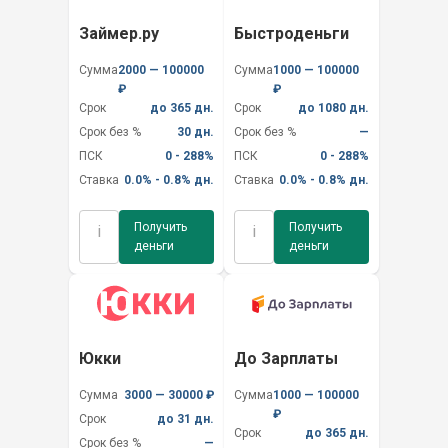
Займер.ру
Быстроденьги
Сумма
2000 — 100000
Сумма
1000 — 100000
₽
₽
Срок
до 365 дн.
Срок
до 1080 дн.
Срок без %
30 дн.
Срок без %
—
ПСК
0 - 288%
ПСК
0 - 288%
Ставка
0.0% - 0.8% дн.
Ставка
0.0% - 0.8% дн.
Получить
Получить
i
i
деньги
деньги
Юкки
До Зарплаты
Сумма
3000 — 30000 ₽
Сумма
1000 — 100000
₽
Срок
до 31 дн.
Срок
до 365 дн.
Срок без %
—