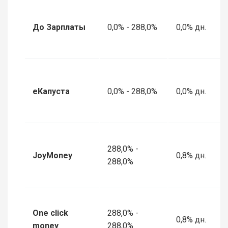
До Зарплаты
0,0% - 288,0%
0,0% дн.
еКапуста
0,0% - 288,0%
0,0% дн.
288,0% -
JoyMoney
0,8% дн.
288,0%
One click
288,0% -
0,8% дн.
money
288,0%