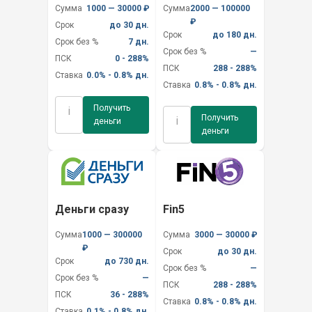
Сумма
1000 — 30000 ₽
Сумма
2000 — 100000
₽
Срок
до 30 дн.
Срок
до 180 дн.
Срок без %
7 дн.
Срок без %
—
ПСК
0 - 288%
ПСК
288 - 288%
Ставка
0.0% - 0.8% дн.
Ставка
0.8% - 0.8% дн.
Получить
i
Получить
i
деньги
деньги
Деньги сразу
Fin5
Сумма
1000 — 300000
Сумма
3000 — 30000 ₽
₽
Срок
до 30 дн.
Срок
до 730 дн.
Срок без %
—
Срок без %
—
ПСК
288 - 288%
ПСК
36 - 288%
Ставка
0.8% - 0.8% дн.
Ставка
0.1% - 0.8% дн.