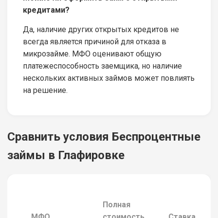
кредитами?
Да, наличие других открытых кредитов не
всегда является причиной для отказа в
микрозайме. МФО оценивают общую
платежеспособность заемщика, но наличие
нескольких активных займов может повлиять
на решение.
Сравнить условия Беспроцентные
займы в Глафировке
Полная
МФО
стоимость
Ставка