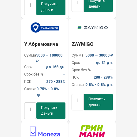
Получить
i
Получить
i
деньги
деньги
У Абрамовича
ZAYMIGO
Сумма
5000 — 100000
Сумма
5000 — 30000 ₽
₽
Срок
до 31 дн.
Срок
до 168 дн.
Срок без %
—
Срок без %
—
ПСК
288 - 288%
ПСК
270 - 288%
Ставка
0.8% - 0.8% дн.
Ставка
0.75% - 0.8%
дн.
Получить
i
деньги
Получить
i
деньги