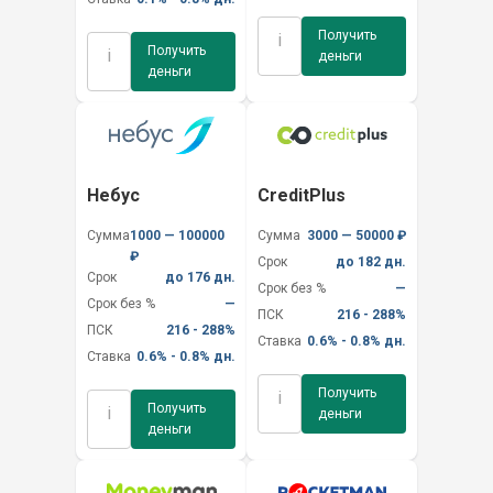
Получить
i
Получить
i
деньги
деньги
Небус
CreditPlus
Сумма
1000 — 100000
Сумма
3000 — 50000 ₽
₽
Срок
до 182 дн.
Срок
до 176 дн.
Срок без %
—
Срок без %
—
ПСК
216 - 288%
ПСК
216 - 288%
Ставка
0.6% - 0.8% дн.
Ставка
0.6% - 0.8% дн.
Получить
i
Получить
i
деньги
деньги