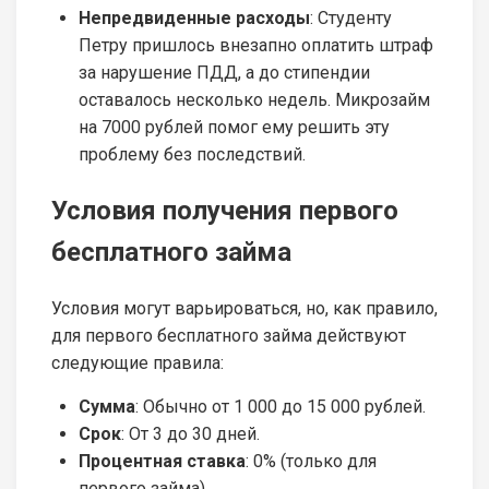
Непредвиденные расходы
: Студенту
Петру пришлось внезапно оплатить штраф
за нарушение ПДД, а до стипендии
оставалось несколько недель. Микрозайм
на 7000 рублей помог ему решить эту
проблему без последствий.
Условия получения первого
бесплатного займа
Условия могут варьироваться, но, как правило,
для первого бесплатного займа действуют
следующие правила:
Сумма
: Обычно от 1 000 до 15 000 рублей.
Срок
: От 3 до 30 дней.
Процентная ставка
: 0% (только для
первого займа).