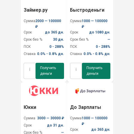
Займер.ру
Быстроденьги
Сумма
2000 — 100000
Сумма
1000 — 100000
₽
₽
Срок
до 365 дн.
Срок
до 1080 дн.
Срок без %
30 дн.
Срок без %
—
ПСК
0 - 288%
ПСК
0 - 288%
Ставка
0.0% - 0.8% дн.
Ставка
0.0% - 0.8% дн.
Получить
Получить
i
i
деньги
деньги
Юкки
До Зарплаты
Сумма
3000 — 30000 ₽
Сумма
1000 — 100000
₽
Срок
до 31 дн.
Срок
до 365 дн.
Срок без %
—