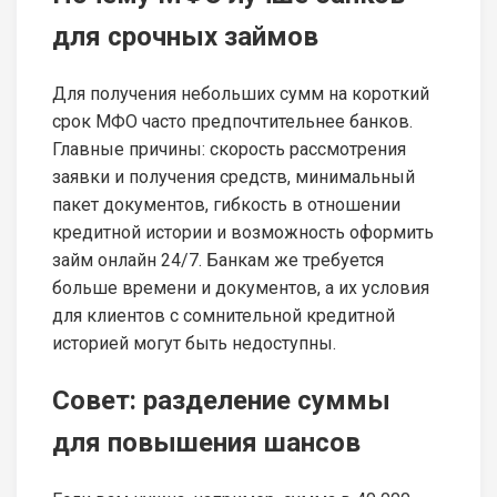
для срочных займов
Для получения небольших сумм на короткий
срок МФО часто предпочтительнее банков.
Главные причины: скорость рассмотрения
заявки и получения средств, минимальный
пакет документов, гибкость в отношении
кредитной истории и возможность оформить
займ онлайн 24/7. Банкам же требуется
больше времени и документов, а их условия
для клиентов с сомнительной кредитной
историей могут быть недоступны.
Совет: разделение суммы
для повышения шансов