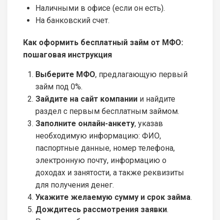
Наличными в офисе (если он есть).
На банковский счет.
Как оформить бесплатный займ от МФО:
пошаговая инструкция
Выберите МФО
, предлагающую первый
займ под 0%.
Зайдите на сайт компании
и найдите
раздел с первым бесплатным займом.
Заполните онлайн-анкету
, указав
необходимую информацию: ФИО,
паспортные данные, номер телефона,
электронную почту, информацию о
доходах и занятости, а также реквизиты
для получения денег.
Укажите желаемую сумму и срок займа
.
Дождитесь рассмотрения заявки
.