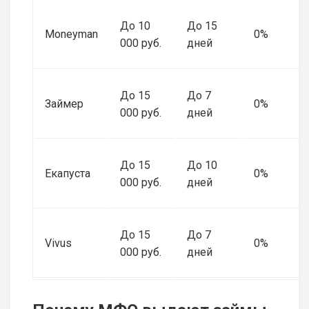
До 10
До 15
Moneyman
0%
000 руб.
дней
До 15
До 7
Займер
0%
000 руб.
дней
До 15
До 10
Екапуста
0%
000 руб.
дней
До 15
До 7
Vivus
0%
000 руб.
дней