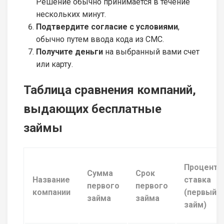
Решение обычно принимается в течение
нескольких минут.
Подтвердите согласие с условиями
,
обычно путем ввода кода из СМС.
Получите деньги
на выбранный вами счет
или карту.
Таблица сравнения компаний,
выдающих бесплатные
займы
Процентн
Сумма
Срок
Название
ставка
первого
первого
компании
(первый
займа
займа
займ)