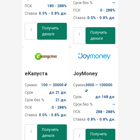
Срок без %
—
ПСК
180 - 288%
ПСК
0 - 288%
Ставка
0.5% - 0.8% дн.
Ставка
0.0% - 0.8% дн.
Получить
i
Получить
i
деньги
деньги
еКапуста
JoyMoney
Сумма
100 — 30000 ₽
Сумма
3000 — 100000
₽
Срок
до 21 дн.
Срок
до 168 дн.
Срок без %
21 дн.
Срок без %
—
ПСК
0 - 288%
ПСК
288 - 288%
Ставка
0.0% - 0.8% дн.
Ставка
0.8% - 0.8% дн.
Получить
i
Получить
i
деньги