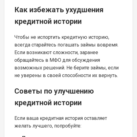
Как избежать ухудшения
кредитной истории
Чтобы не испортить кредитную историю,
всегда старайтесь погашать займы вовремя.
Если возникают сложности, заранее
обращайтесь в МФО для обсуждения
возможных решений. Не берите займы, если
не уверены в своей способности их вернуть.
Советы по улучшению
кредитной истории
Если ваша кредитная история оставляет
желать лучшего, попробуйте: