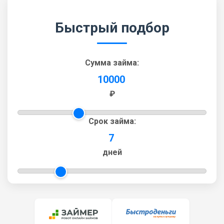
Быстрый подбор
Сумма займа:
10000
₽
Срок займа:
7
дней