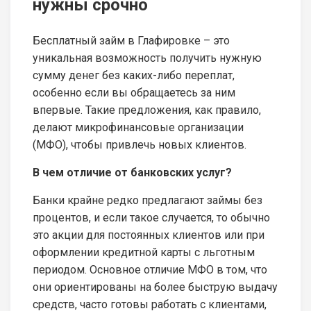
нужны срочно
Бесплатный займ в Глафировке – это
уникальная возможность получить нужную
сумму денег без каких-либо переплат,
особенно если вы обращаетесь за ним
впервые. Такие предложения, как правило,
делают микрофинансовые организации
(МФО), чтобы привлечь новых клиентов.
В чем отличие от банковских услуг?
Банки крайне редко предлагают займы без
процентов, и если такое случается, то обычно
это акции для постоянных клиентов или при
оформлении кредитной карты с льготным
периодом. Основное отличие МФО в том, что
они ориентированы на более быструю выдачу
средств, часто готовы работать с клиентами,