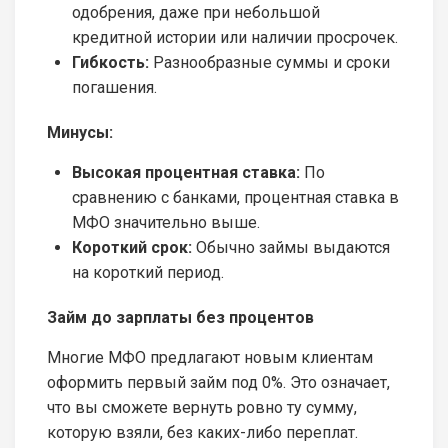
одобрения, даже при небольшой
кредитной истории или наличии просрочек.
Гибкость:
Разнообразные суммы и сроки
погашения.
Минусы:
Высокая процентная ставка:
По
сравнению с банками, процентная ставка в
МФО значительно выше.
Короткий срок:
Обычно займы выдаются
на короткий период.
Займ до зарплаты без процентов
Многие МФО предлагают новым клиентам
оформить первый займ под 0%. Это означает,
что вы сможете вернуть ровно ту сумму,
которую взяли, без каких-либо переплат.