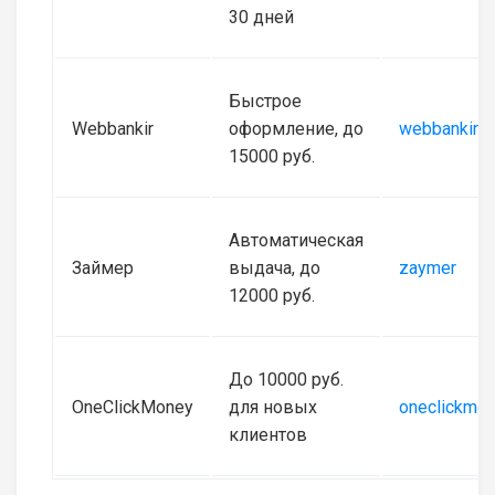
30 дней
Быстрое
Webbankir
оформление, до
webbankir
15000 руб.
Автоматическая
Займер
выдача, до
zaymer
12000 руб.
До 10000 руб.
OneClickMoney
для новых
oneclickmo
клиентов