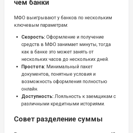
чем банки
МФО выигрывают у банков по нескольким
ключевым параметрам:
Скорость:
Оформление и получение
средств в МФО занимает минуты, тогда
как в банке это может занять от
нескольких часов до нескольких дней.
Простота:
Минимальный пакет
документов, понятные условия и
возможность оформления полностью
онлайн.
Доступность:
Лояльность к заемщикам с
различными кредитными историями.
Совет разделение суммы