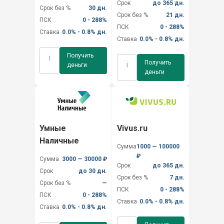
Срок
до 365 дн.
Срок без %
30 дн.
Срок без %
21 дн.
ПСК
0 - 288%
ПСК
0 - 288%
Ставка
0.0% - 0.8% дн.
Ставка
0.0% - 0.8% дн.
Получить
i
Получить
i
деньги
деньги
Умные
Vivus.ru
Наличные
Сумма
1000 — 100000
₽
Сумма
3000 — 30000 ₽
Срок
до 365 дн.
Срок
до 30 дн.
Срок без %
7 дн.
Срок без %
—
ПСК
0 - 288%
ПСК
0 - 288%
Ставка
0.0% - 0.8% дн.
Ставка
0.0% - 0.8% дн.