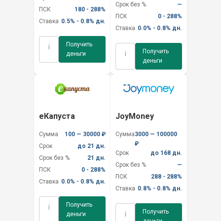
Срок без %
—
ПСК
180 - 288%
ПСК
0 - 288%
Ставка
0.5% - 0.8% дн.
Ставка
0.0% - 0.8% дн.
Получить
i
Получить
i
деньги
деньги
еКапуста
JoyMoney
Сумма
100 — 30000 ₽
Сумма
3000 — 100000
₽
Срок
до 21 дн.
Срок
до 168 дн.
Срок без %
21 дн.
Срок без %
—
ПСК
0 - 288%
ПСК
288 - 288%
Ставка
0.0% - 0.8% дн.
Ставка
0.8% - 0.8% дн.
Получить
i
Получить
i
деньги