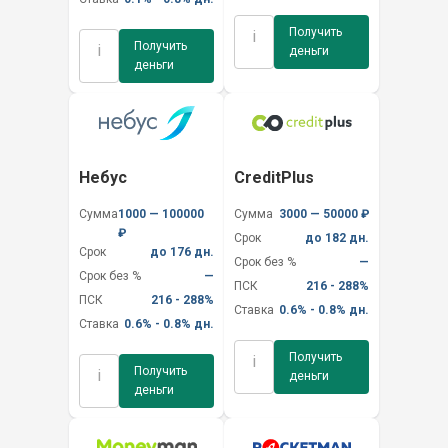
Получить
i
Получить
i
деньги
деньги
Небус
CreditPlus
Сумма
1000 — 100000
Сумма
3000 — 50000 ₽
₽
Срок
до 182 дн.
Срок
до 176 дн.
Срок без %
—
Срок без %
—
ПСК
216 - 288%
ПСК
216 - 288%
Ставка
0.6% - 0.8% дн.
Ставка
0.6% - 0.8% дн.
Получить
i
Получить
i
деньги
деньги