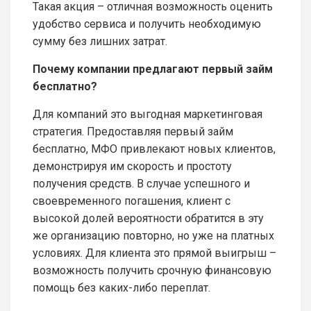
Такая акция – отличная возможность оценить
удобство сервиса и получить необходимую
сумму без лишних затрат.
Почему компании предлагают первый займ
бесплатно?
Для компаний это выгодная маркетинговая
стратегия. Предоставляя первый займ
бесплатно, МФО привлекают новых клиентов,
демонстрируя им скорость и простоту
получения средств. В случае успешного и
своевременного погашения, клиент с
высокой долей вероятности обратится в эту
же организацию повторно, но уже на платных
условиях. Для клиента это прямой выигрыш –
возможность получить срочную финансовую
помощь без каких-либо переплат.