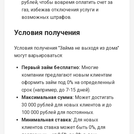
рублей, чтобы вовремя оплатить счет за
газ, избежав отключения услуги и
возможных штрафов.
Условия получения
Условия получения "Займа не выходя из дома"
могут варьироваться:
Первый займ бесплатно:
Многие
компании предлагают новым клиентам
оформить займ под 0% на определенный
срок (например, до 7-15 дней).
Максимальная сумма:
Может достигать
30 000 рублей для новых клиентов и до
100 000 рублей для постоянных.
Минимальная ставка:
Для новых
клиентов ставка может быть 0%, для