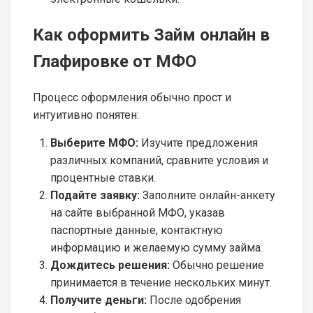
Как оформить Займ онлайн в
Глафировке от МФО
Процесс оформления обычно прост и
интуитивно понятен:
Выберите МФО:
Изучите предложения
различных компаний, сравните условия и
процентные ставки.
Подайте заявку:
Заполните онлайн-анкету
на сайте выбранной МФО, указав
паспортные данные, контактную
информацию и желаемую сумму займа.
Дождитесь решения:
Обычно решение
принимается в течение нескольких минут.
Получите деньги:
После одобрения