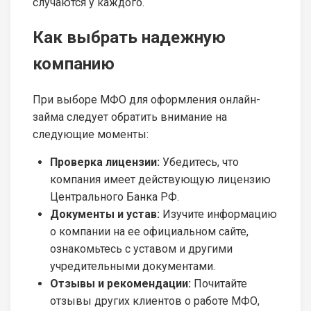
случаются у каждого.
Как выбрать надежную
компанию
При выборе МФО для оформления онлайн-
займа следует обратить внимание на
следующие моменты:
Проверка лицензии:
Убедитесь, что
компания имеет действующую лицензию
Центрального Банка РФ.
Документы и устав:
Изучите информацию
о компании на ее официальном сайте,
ознакомьтесь с уставом и другими
учредительными документами.
Отзывы и рекомендации:
Почитайте
отзывы других клиентов о работе МФО,