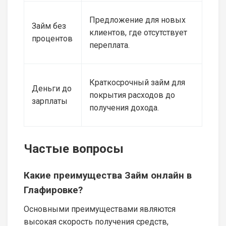
Предложение для новых
Займ без
клиентов, где отсутствует
процентов
переплата.
Краткосрочный займ для
Деньги до
покрытия расходов до
зарплаты
получения дохода.
Частые вопросы
Какие преимущества Займ онлайн в
Глафировке?
Основными преимуществами являются
высокая скорость получения средств,