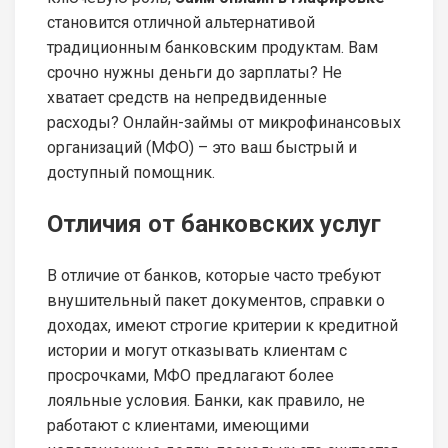
становится отличной альтернативой
традиционным банковским продуктам. Вам
срочно нужны деньги до зарплаты? Не
хватает средств на непредвиденные
расходы? Онлайн-займы от микрофинансовых
организаций (МФО) – это ваш быстрый и
доступный помощник.
Отличия от банковских услуг
В отличие от банков, которые часто требуют
внушительный пакет документов, справки о
доходах, имеют строгие критерии к кредитной
истории и могут отказывать клиентам с
просрочками, МФО предлагают более
лояльные условия. Банки, как правило, не
работают с клиентами, имеющими