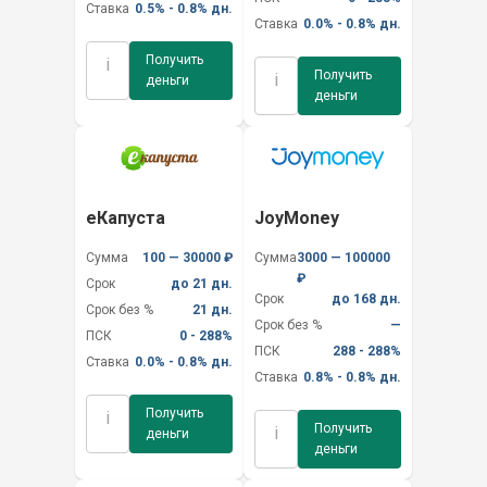
Ставка
0.5% - 0.8% дн.
Ставка
0.0% - 0.8% дн.
Получить
i
Получить
i
деньги
деньги
еКапуста
JoyMoney
Сумма
100 — 30000 ₽
Сумма
3000 — 100000
₽
Срок
до 21 дн.
Срок
до 168 дн.
Срок без %
21 дн.
Срок без %
—
ПСК
0 - 288%
ПСК
288 - 288%
Ставка
0.0% - 0.8% дн.
Ставка
0.8% - 0.8% дн.
Получить
i
Получить
i
деньги
деньги