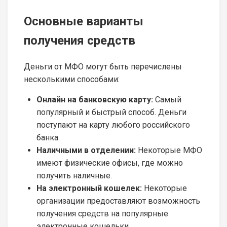
Основные варианты
получения средств
Деньги от МФО могут быть перечислены
несколькими способами:
Онлайн на банковскую карту:
Самый
популярный и быстрый способ. Деньги
поступают на карту любого российского
банка.
Наличными в отделении:
Некоторые МФО
имеют физические офисы, где можно
получить наличные.
На электронный кошелек:
Некоторые
организации предоставляют возможность
получения средств на популярные
электронные кошельки.