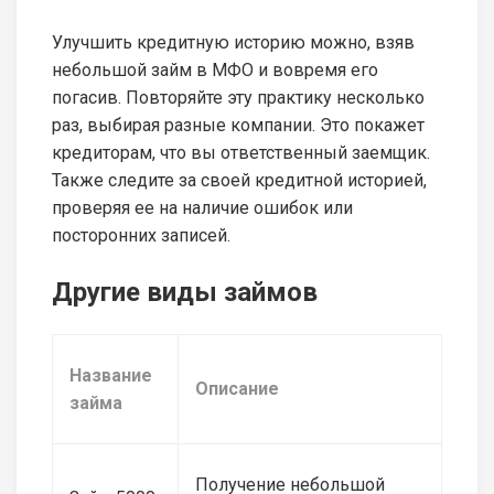
Улучшить кредитную историю можно, взяв
небольшой займ в МФО и вовремя его
погасив. Повторяйте эту практику несколько
раз, выбирая разные компании. Это покажет
кредиторам, что вы ответственный заемщик.
Также следите за своей кредитной историей,
проверяя ее на наличие ошибок или
посторонних записей.
Другие виды займов
Название
Описание
займа
Получение небольшой