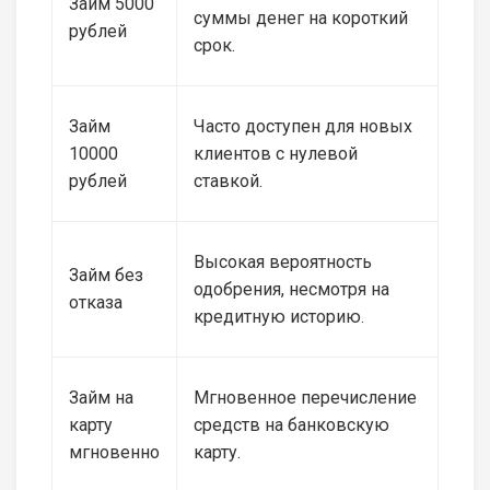
Займ 5000
суммы денег на короткий
рублей
срок.
Займ
Часто доступен для новых
10000
клиентов с нулевой
рублей
ставкой.
Высокая вероятность
Займ без
одобрения, несмотря на
отказа
кредитную историю.
Займ на
Мгновенное перечисление
карту
средств на банковскую
мгновенно
карту.