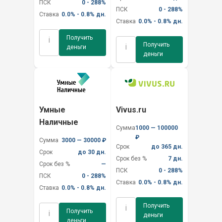
ПСК
0 - 288%
ПСК
0 - 288%
Ставка
0.0% - 0.8% дн.
Ставка
0.0% - 0.8% дн.
Получить
i
Получить
i
деньги
деньги
Умные
Vivus.ru
Наличные
Сумма
1000 — 100000
₽
Сумма
3000 — 30000 ₽
Срок
до 365 дн.
Срок
до 30 дн.
Срок без %
7 дн.
Срок без %
—
ПСК
0 - 288%
ПСК
0 - 288%
Ставка
0.0% - 0.8% дн.
Ставка
0.0% - 0.8% дн.
Получить
i
Получить
i
деньги
деньги