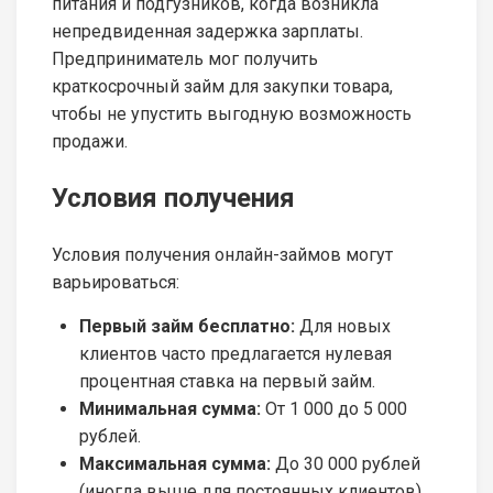
питания и подгузников, когда возникла
непредвиденная задержка зарплаты.
Предприниматель мог получить
краткосрочный займ для закупки товара,
чтобы не упустить выгодную возможность
продажи.
Условия получения
Условия получения онлайн-займов могут
варьироваться:
Первый займ бесплатно:
Для новых
клиентов часто предлагается нулевая
процентная ставка на первый займ.
Минимальная сумма:
От 1 000 до 5 000
рублей.
Максимальная сумма:
До 30 000 рублей
(иногда выше для постоянных клиентов).