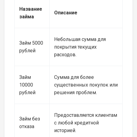
Название
Описание
займа
Небольшая сумма для
Займ 5000
покрытия текущих
рублей
расходов.
Займ
Сумма для более
10000
существенных покупок или
рублей
решения проблем.
Предоставляется клиентам
Займ без
с любой кредитной
отказа
историей.