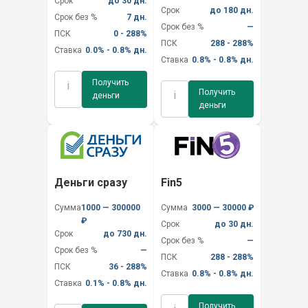
Срок
до 30 дн.
Срок
до 180 дн.
Срок без %
7 дн.
Срок без %
—
ПСК
0 - 288%
ПСК
288 - 288%
Ставка
0.0% - 0.8% дн.
Ставка
0.8% - 0.8% дн.
Получить
i
Получить
i
деньги
деньги
Деньги сразу
Fin5
Сумма
1000 — 300000
Сумма
3000 — 30000 ₽
₽
Срок
до 30 дн.
Срок
до 730 дн.
Срок без %
—
Срок без %
—
ПСК
288 - 288%
ПСК
36 - 288%
Ставка
0.8% - 0.8% дн.
Ставка
0.1% - 0.8% дн.
Получить