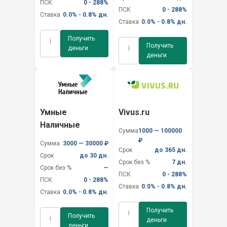
ПСК
0 - 288%
ПСК
0 - 288%
Ставка
0.0% - 0.8% дн.
Ставка
0.0% - 0.8% дн.
Получить
i
Получить
i
деньги
деньги
Умные
Vivus.ru
Наличные
Сумма
1000 — 100000
₽
Сумма
3000 — 30000 ₽
Срок
до 365 дн.
Срок
до 30 дн.
Срок без %
7 дн.
Срок без %
—
ПСК
0 - 288%
ПСК
0 - 288%
Ставка
0.0% - 0.8% дн.
Ставка
0.0% - 0.8% дн.
Получить
i
Получить
i
деньги
деньги