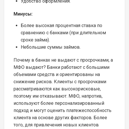
Удобство оформления.
Минусы:
Более высокая процентная ставка по
сравнению с банками (при длительном
сроке займа).
Небольшие суммы займов.
Почему в банках не выдают с просрочками, а
МФО выдают? Банки работают с большими
объемами средств и ориентированы на
снижение рисков. Клиенты с просрочками
рассматриваются как высокорисковые,
поэтому им отказывают. МФО, напротив,
используют более персонализированный
подход и могут оценить платежеспособность
клиента на основе других факторов. Более
того, для привлечения новых клиентов