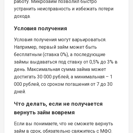
работу. Микрозайм позволил быстро
устранить неисправность и избежать потери
дохода.
Условия получения
Условия получения могут варьироваться.
Например, первый займ может быть
бесплатным (ставка 0%), а последующие
займы выдаваться под ставку от 0,5% до 3% в
день. Максимальная сумма займа может
достигать 30 000 рублей, а минимальная – 1
000 рублей, со сроком погашения от 7 до 30
дней.
Что делать, если не получается
вернуть займ вовремя
Если вы понимаете, что не сможете вернуть
займ в срок, обязательно свяжитесь с МФО.