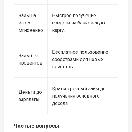
Займ на
Быстрое получение
карту
средств на банковскую
мгновенно
карту.
Бесплатное пользование
Займ без
средствами для новых
процентов
клиентов.
Краткосрочный займ до
Деньги до
получения основного
зарплаты
дохода.
Частые вопросы