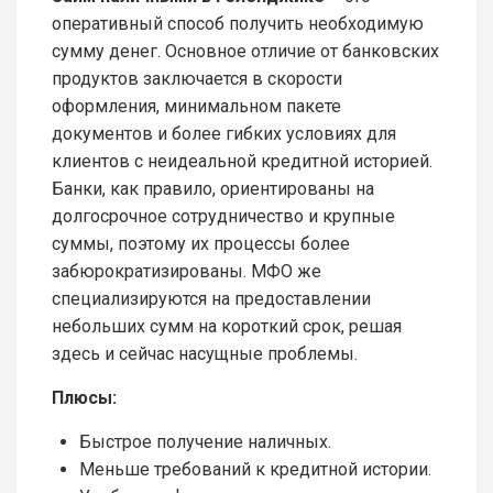
оперативный способ получить необходимую
сумму денег. Основное отличие от банковских
продуктов заключается в скорости
оформления, минимальном пакете
документов и более гибких условиях для
клиентов с неидеальной кредитной историей.
Банки, как правило, ориентированы на
долгосрочное сотрудничество и крупные
суммы, поэтому их процессы более
забюрократизированы. МФО же
специализируются на предоставлении
небольших сумм на короткий срок, решая
здесь и сейчас насущные проблемы.
Плюсы:
Быстрое получение наличных.
Меньше требований к кредитной истории.