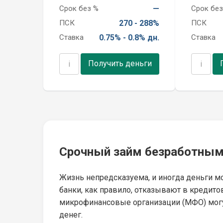
Срок без %
—
Срок без
ПСК
270 - 288%
ПСК
Ставка
0.75% - 0.8% дн.
Ставка
Получить деньги
i
i
Срочный займ безработным 
Жизнь непредсказуема, и иногда деньги мо
банки, как правило, отказывают в кредит
микрофинансовые организации (МФО) могу
денег.