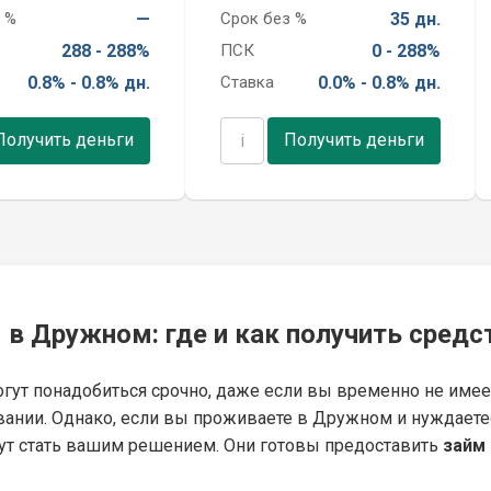
 %
—
Срок без %
35 дн.
288 - 288%
ПСК
0 - 288%
0.8% - 0.8% дн.
Ставка
0.0% - 0.8% дн.
Получить деньги
Получить деньги
i
в Дружном: где и как получить средс
гут понадобиться срочно, даже если вы временно не имее
овании. Однако, если вы проживаете в Дружном и нуждает
т стать вашим решением. Они готовы предоставить
займ