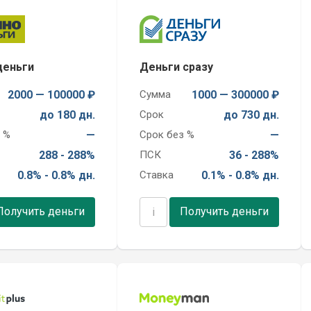
деньги
Деньги сразу
2000 — 100000 ₽
Сумма
1000 — 300000 ₽
до 180 дн.
Срок
до 730 дн.
 %
—
Срок без %
—
288 - 288%
ПСК
36 - 288%
0.8% - 0.8% дн.
Ставка
0.1% - 0.8% дн.
Получить деньги
Получить деньги
i