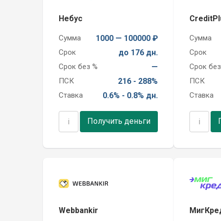
Небус
CreditPl
Сумма
1000 — 100000 ₽
Сумма
Срок
до 176 дн.
Срок
Срок без %
—
Срок без
ПСК
216 - 288%
ПСК
Ставка
0.6% - 0.8% дн.
Ставка
Получить деньги
i
i
Webbankir
МигКре