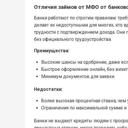
Отличия займов от МФО от банков
Банки работают по строгим правилам: тре
делает их недоступными для многих, кто в
трудности с подтверждением дохода. Они 
без официального трудоустройства.
Преимущества:
Высокие шансы на одобрение, даже ес
Быстрое оформление онлайн, без визит
Минимум документов для заявки.
Недостатки:
Более высокая процентная ставка, чем 
Ограничения по максимальной сумме и 
Банки не выдают кредиты людям с просроч
процентных ставках, могут позволить себе 