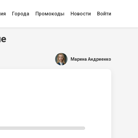
гия
Города
Промокоды
Новости
Войти
ие
Марина Андриенко