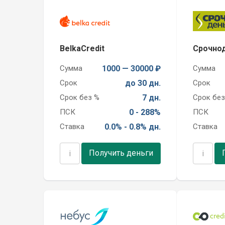
BelkaCredit
Срочно
Сумма
1000 — 30000 ₽
Сумма
Срок
до 30 дн.
Срок
Срок без %
7 дн.
Срок без
ПСК
0 - 288%
ПСК
Ставка
0.0% - 0.8% дн.
Ставка
Получить деньги
i
i