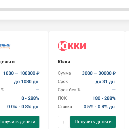
деньги
Юкки
1000 — 100000 ₽
Сумма
3000 — 30000 ₽
до 1080 дн.
Срок
до 31 дн.
 %
—
Срок без %
—
0 - 288%
ПСК
180 - 288%
0.0% - 0.8% дн.
Ставка
0.5% - 0.8% дн.
Получить деньги
Получить деньги
i