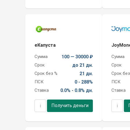
еКапуста
JoyMon
Сумма
100 — 30000 ₽
Сумма
Срок
до 21 дн.
Срок
Срок без %
21 дн.
Срок без
ПСК
0 - 288%
ПСК
Ставка
0.0% - 0.8% дн.
Ставка
Получить деньги
i
i