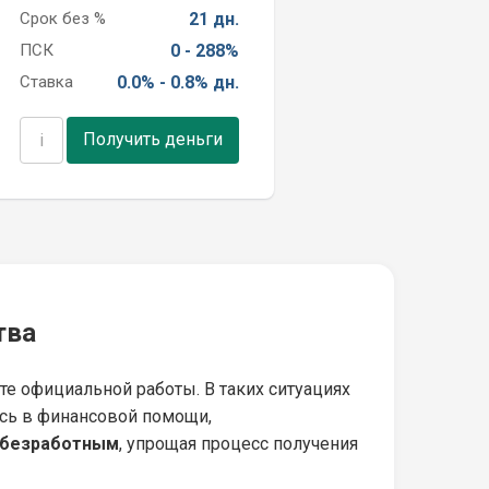
Срок без %
21 дн.
ПСК
0 - 288%
Ставка
0.0% - 0.8% дн.
Получить деньги
i
тва
те официальной работы. В таких ситуациях
есь в финансовой помощи,
 безработным
, упрощая процесс получения