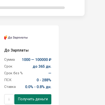
До Зарплаты
Сумма
1000 — 100000 ₽
Срок
до 365 дн.
Срок без %
—
ПСК
0 - 288%
Ставка
0.0% - 0.8% дн.
Получить деньги
i