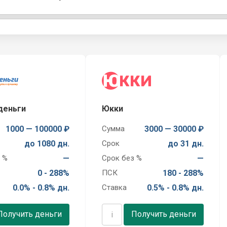
деньги
Юкки
1000 — 100000 ₽
Сумма
3000 — 30000 ₽
до 1080 дн.
Срок
до 31 дн.
 %
—
Срок без %
—
0 - 288%
ПСК
180 - 288%
0.0% - 0.8% дн.
Ставка
0.5% - 0.8% дн.
Получить деньги
Получить деньги
i