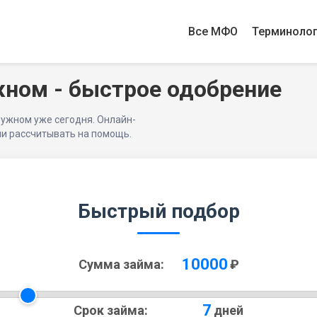
Все МФО
Терминоло
жном - быстрое одобрение
ружном уже сегодня. Онлайн-
ли рассчитывать на помощь.
Быстрый подбор
10000
Сумма займа:
₽
7
Срок займа:
дней