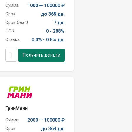
Сумма
1000 — 100000 ₽
Срок
до 365 дн.
Срок без %
7 дн.
ПСК
0 - 288%
Ставка
0.0% - 0.8% дн.
Получить деньги
i
ГринМани
Сумма
2000 — 100000 ₽
Срок
до 364 дн.