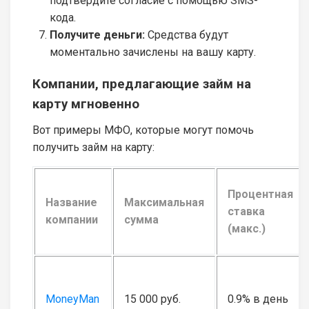
подтвердите согласие с помощью SMS-
кода.
Получите деньги:
Средства будут
моментально зачислены на вашу карту.
Компании, предлагающие займ на
карту мгновенно
Вот примеры МФО, которые могут помочь
получить займ на карту:
Процентная
Название
Максимальная
ставка
компании
сумма
(макс.)
MoneyMan
15 000 руб.
0.9% в день