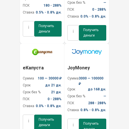
Срок без %
—
ПСК
180 - 288%
ПСК
0 - 288%
Ставка
0.5% - 0.8% дн.
Ставка
0.0% - 0.8% дн.
Получить
i
Получить
i
деньги
деньги
еКапуста
JoyMoney
Сумма
100 — 30000 ₽
Сумма
3000 — 100000
₽
Срок
до 21 дн.
Срок
до 168 дн.
Срок без %
21 дн.
Срок без %
—
ПСК
0 - 288%
ПСК
288 - 288%
Ставка
0.0% - 0.8% дн.
Ставка
0.8% - 0.8% дн.
Получить
i
Получить
i
деньги