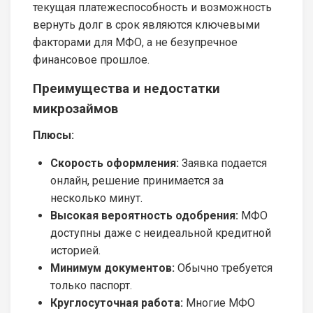
текущая платежеспособность и возможность
вернуть долг в срок являются ключевыми
факторами для МФО, а не безупречное
финансовое прошлое.
Преимущества и недостатки
микрозаймов
Плюсы:
Скорость оформления:
Заявка подается
онлайн, решение принимается за
несколько минут.
Высокая вероятность одобрения:
МФО
доступны даже с неидеальной кредитной
историей.
Минимум документов:
Обычно требуется
только паспорт.
Круглосуточная работа:
Многие МФО