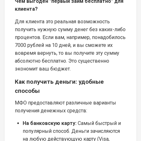
Чем выгоден "первый займ бесплатно" для
клиента?
Для клиента это реальная возможность
получить нужную сумму денег без каких-либо
процентов. Если вам, например, понадобилось
7000 рублей на 10 дней, и вы сможете их
вовремя вернуть, то вы получите эту сумму
абсолютно бесплатно. Это существенно
экономит ваш бюджет.
Как получить деньги: удобные
способы
МФО предоставляют различные варианты
получения денежных средств:
На банковскую карту:
Самый быстрый и
популярный способ. Деньги зачисляются
на любую действующую карту (Visa,