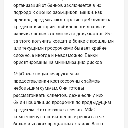
организаций от банков заключается в их
подходе к оценке заемщиков. Банки, как
правило, предъявляют строгие требования к
кредитной истории, стабильности дохода и
наличию полного комплекта документов. Из-
за этого получить кредит в банке с прошлыми
или текущими просрочками бывает крайне
сложно, а иногда и невозможно. Банки
ориентированы на минимизацию рисков.
МФО же специализируются на
предоставлении краткосрочных займов
небольшим суммам. Они готовы
рассматривать клиентов, даже если у них
были небольшие просрочки по предыдущим
кредитам. Это связано с тем, что МФО
компенсируют повышенные риски за счет
более высоких процентных ставок. Ваша