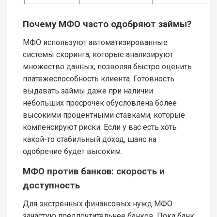
Почему МФО часто одобряют займы?
МФО используют автоматизированные
системы скоринга, которые анализируют
множество данных, позволяя быстро оценить
платежеспособность клиента. Готовность
выдавать займы даже при наличии
небольших просрочек обусловлена более
высокими процентными ставками, которые
компенсируют риски. Если у вас есть хоть
какой-то стабильный доход, шанс на
одобрение будет высоким.
МФО против банков: скорость и
доступность
Для экстренных финансовых нужд МФО
зачастую предпочтительнее банков. Пока банк