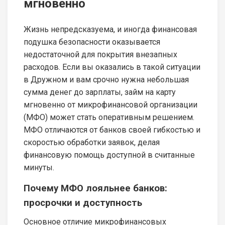
мгновенно
Жизнь непредсказуема, и иногда финансовая
подушка безопасности оказывается
недостаточной для покрытия внезапных
расходов. Если вы оказались в такой ситуации
в Дружном и вам срочно нужна небольшая
сумма денег до зарплаты, займ на карту
мгновенно от микрофинансовой организации
(МФО) может стать оперативным решением.
МФО отличаются от банков своей гибкостью и
скоростью обработки заявок, делая
финансовую помощь доступной в считанные
минуты.
Почему МФО лояльнее банков:
просрочки и доступность
Основное отличие микрофинансовых