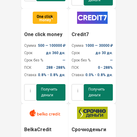
деньги
One click money
Credit7
Сумма
500 — 100000 ₽
Сумма
1000 — 30000 ₽
Срок
до 360 дн.
Срок
до 30 дн.
Срок без %
—
Срок без %
—
ПСК
288 - 288%
ПСК
0 - 288%
Ставка
0.8% - 0.8% дн.
Ставка
0.0% - 0.8% дн.
Получить
Получить
i
i
деньги
деньги
BelkaCredit
Срочноденьги