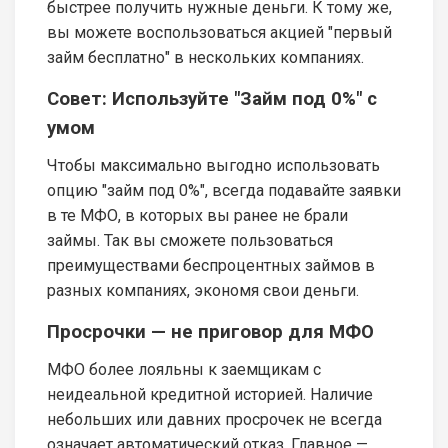
быстрее получить нужные деньги. К тому же,
вы можете воспользоваться акцией "первый
займ бесплатно" в нескольких компаниях.
Совет: Используйте "Займ под 0%" с
умом
Чтобы максимально выгодно использовать
опцию "займ под 0%", всегда подавайте заявки
в те МФО, в которых вы ранее не брали
займы. Так вы сможете пользоваться
преимуществами беспроцентных займов в
разных компаниях, экономя свои деньги.
Просрочки — не приговор для МФО
МФО более лояльны к заемщикам с
неидеальной кредитной историей. Наличие
небольших или давних просрочек не всегда
означает автоматический отказ. Главное —