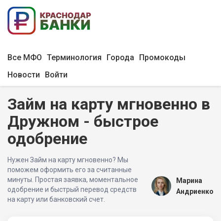
Все МФО
Терминология
Города
Промокоды
Новости
Войти
Займ на карту мгновенно в
Дружном - быстрое
одобрение
Нужен Займ на карту мгновенно? Мы
поможем оформить его за считанные
минуты. Простая заявка, моментальное
Марина
одобрение и быстрый перевод средств
Андриенко
на карту или банковский счет.