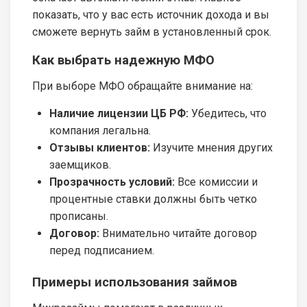
показать, что у вас есть источник дохода и вы
сможете вернуть займ в установленный срок.
Как выбрать надежную МФО
При выборе МФО обращайте внимание на:
Наличие лицензии ЦБ РФ:
Убедитесь, что
компания легальна.
Отзывы клиентов:
Изучите мнения других
заемщиков.
Прозрачность условий:
Все комиссии и
процентные ставки должны быть четко
прописаны.
Договор:
Внимательно читайте договор
перед подписанием.
Примеры использования займов