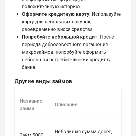
положительную историю.
Оформите кредитную карту:
Используйте
карту для небольших покупок,
своевременно внося средства.
Попробуйте небольшой кредит:
После
периода добросовестного погашения
микрозаймов, попробуйте оформить
небольшой потребительский кредит в
банке.
Другие виды займов
Название
Описание
займа
Небольшая сумма денег,
Займ 5000