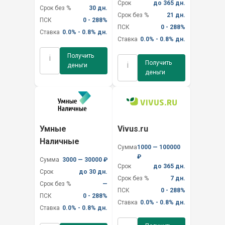
Срок
до 365 дн.
Срок без %
30 дн.
Срок без %
21 дн.
ПСК
0 - 288%
ПСК
0 - 288%
Ставка
0.0% - 0.8% дн.
Ставка
0.0% - 0.8% дн.
Получить
i
Получить
i
деньги
деньги
Умные
Vivus.ru
Наличные
Сумма
1000 — 100000
₽
Сумма
3000 — 30000 ₽
Срок
до 365 дн.
Срок
до 30 дн.
Срок без %
7 дн.
Срок без %
—
ПСК
0 - 288%
ПСК
0 - 288%
Ставка
0.0% - 0.8% дн.
Ставка
0.0% - 0.8% дн.