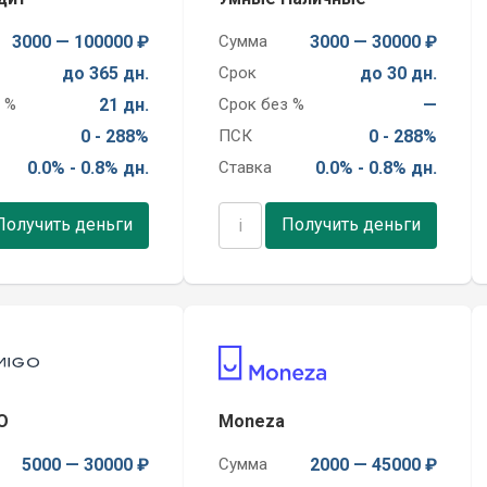
3000 — 100000 ₽
Сумма
3000 — 30000 ₽
до 365 дн.
Срок
до 30 дн.
 %
21 дн.
Срок без %
—
0 - 288%
ПСК
0 - 288%
0.0% - 0.8% дн.
Ставка
0.0% - 0.8% дн.
Получить деньги
Получить деньги
i
O
Moneza
5000 — 30000 ₽
Сумма
2000 — 45000 ₽