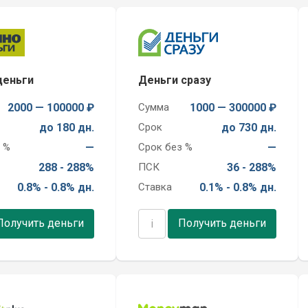
деньги
Деньги сразу
2000 — 100000 ₽
Сумма
1000 — 300000 ₽
до 180 дн.
Срок
до 730 дн.
 %
—
Срок без %
—
288 - 288%
ПСК
36 - 288%
0.8% - 0.8% дн.
Ставка
0.1% - 0.8% дн.
Получить деньги
Получить деньги
i