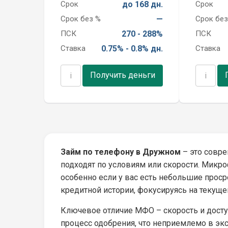
Срок
до 168 дн.
Срок
Срок без %
—
Срок без
ПСК
270 - 288%
ПСК
Ставка
0.75% - 0.8% дн.
Ставка
Получить деньги
i
i
Займ по телефону в Дружном
– это совре
подходят по условиям или скорости. Микр
особенно если у вас есть небольшие проср
кредитной истории, фокусируясь на текуще
Ключевое отличие МФО – скорость и доступ
процесс одобрения, что неприемлемо в э