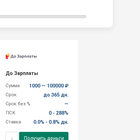
До Зарплаты
Сумма
1000 — 100000 ₽
Срок
до 365 дн.
Срок без %
—
ПСК
0 - 288%
Ставка
0.0% - 0.8% дн.
Получить деньги
i