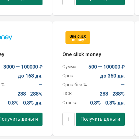
ey
One click money
3000 — 100000 ₽
Сумма
500 — 100000 ₽
до 168 дн.
Срок
до 360 дн.
 %
—
Срок без %
—
288 - 288%
ПСК
288 - 288%
0.8% - 0.8% дн.
Ставка
0.8% - 0.8% дн.
Получить деньги
Получить деньги
i