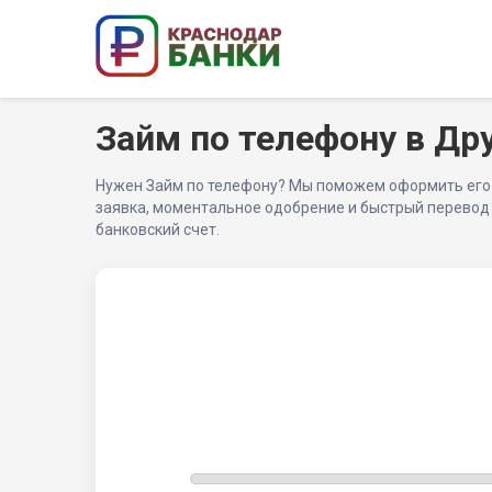
Займ по телефону в Др
Нужен Займ по телефону? Мы поможем оформить его 
заявка, моментальное одобрение и быстрый перевод 
банковский счет.