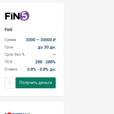
Fin5
Сумма
3000 — 30000 ₽
Срок
до 30 дн.
Срок без %
—
ПСК
288 - 288%
Ставка
0.8% - 0.8% дн.
Получить деньги
i