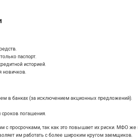
и
редств.
только паспорт.
кредитной историей.
я новичков.
ем в банках (за исключением акционных предложений).
 сроков погашения.
м с просрочками, так как это повышает их риски. МФО же
оляет им работать с более широким кругом заемщиков.