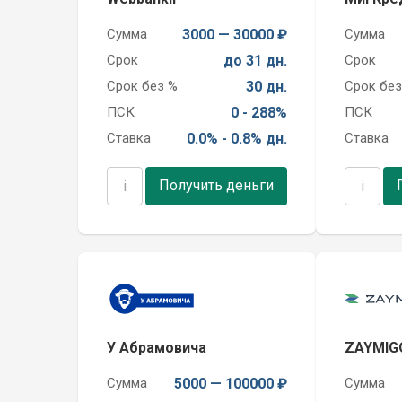
Сумма
3000 — 30000 ₽
Сумма
Срок
до 31 дн.
Срок
Срок без %
30 дн.
Срок без
ПСК
0 - 288%
ПСК
Ставка
0.0% - 0.8% дн.
Ставка
Получить деньги
i
i
У Абрамовича
ZAYMIG
Сумма
5000 — 100000 ₽
Сумма