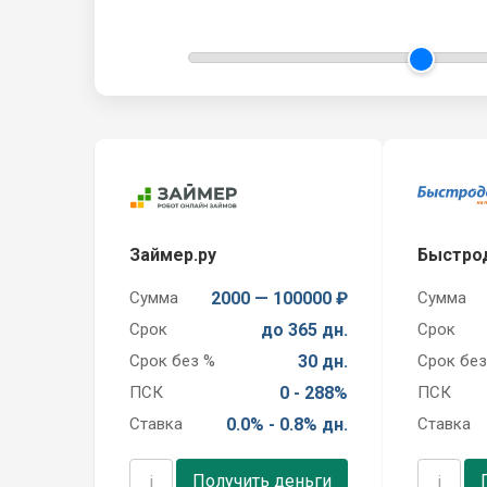
Займер.ру
Быстро
Сумма
2000 — 100000 ₽
Сумма
Срок
до 365 дн.
Срок
Срок без %
30 дн.
Срок без
ПСК
0 - 288%
ПСК
Ставка
0.0% - 0.8% дн.
Ставка
Получить деньги
i
i