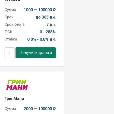
Сумма
1000 — 100000 ₽
Срок
до 365 дн.
Срок без %
7 дн.
ПСК
0 - 288%
Ставка
0.0% - 0.8% дн.
Получить деньги
i
ГринМани
Сумма
2000 — 100000 ₽