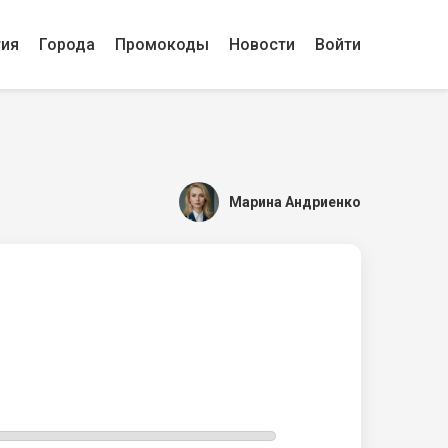
гия
Города
Промокоды
Новости
Войти
Марина Андриенко