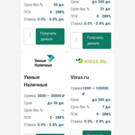
Срок
до 365 дн.
Срок без %
30 дн.
Срок без %
21 дн.
ПСК
0 - 288%
ПСК
0 - 288%
Ставка
0.0% - 0.8% дн.
Ставка
0.0% - 0.8% дн.
Получить
i
Получить
i
деньги
деньги
Умные
Vivus.ru
Наличные
Сумма
1000 — 100000
₽
Сумма
3000 — 30000 ₽
Срок
до 365 дн.
Срок
до 30 дн.
Срок без %
7 дн.
Срок без %
—
ПСК
0 - 288%
ПСК
0 - 288%
Ставка
0.0% - 0.8% дн.
Ставка
0.0% - 0.8% дн.