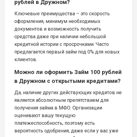
рублей в Дружном?
Ключевые преимущества – это скорость
оформления, минимум необходимых
документов и возможность получить
средства даже при наличии небольшой
кредитной истории с просрочками. Часто
предлагается первый займ под 0% для новых
клиентов.
Можно ли оформить Займ 100 рублей
в Дружном с открытыми кредитами?
Да, наличие других действующих кредитов не
является абсолютным препятствием для
получения займа в МФО. Организации
оценивают вашу текущую
платежеспособность, поэтому есть
вероятность одобрения, даже если у вас уже