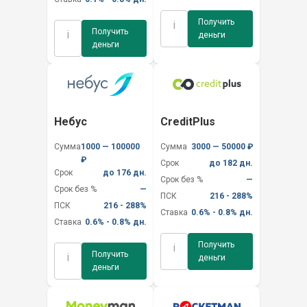
Получить
i
Получить
i
деньги
деньги
Небус
CreditPlus
Сумма
1000 — 100000
Сумма
3000 — 50000 ₽
₽
Срок
до 182 дн.
Срок
до 176 дн.
Срок без %
—
Срок без %
—
ПСК
216 - 288%
ПСК
216 - 288%
Ставка
0.6% - 0.8% дн.
Ставка
0.6% - 0.8% дн.
Получить
i
Получить
i
деньги
деньги