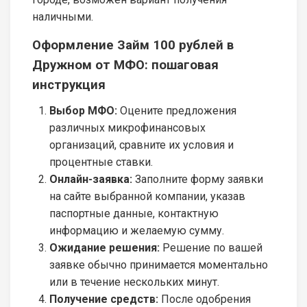
наличными.
Оформление Займ 100 рублей в
Дружном от МФО: пошаговая
инструкция
Выбор МФО:
Оцените предложения
различных микрофинансовых
организаций, сравните их условия и
процентные ставки.
Онлайн-заявка:
Заполните форму заявки
на сайте выбранной компании, указав
паспортные данные, контактную
информацию и желаемую сумму.
Ожидание решения:
Решение по вашей
заявке обычно принимается моментально
или в течение нескольких минут.
Получение средств:
После одобрения