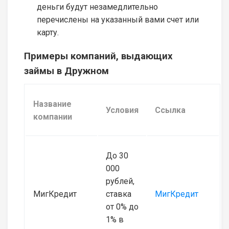
деньги будут незамедлительно
перечислены на указанный вами счет или
карту.
Примеры компаний, выдающих
займы в Дружном
Название
Условия
Ссылка
компании
До 30
000
рублей,
МигКредит
ставка
МигКредит
от 0% до
1% в