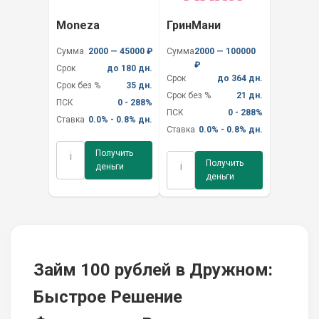
Moneza
ГринМани
Сумма
2000 — 45000 ₽
Сумма
2000 — 100000
₽
Срок
до 180 дн.
Срок
до 364 дн.
Срок без %
35 дн.
Срок без %
21 дн.
ПСК
0 - 288%
ПСК
0 - 288%
Ставка
0.0% - 0.8% дн.
Ставка
0.0% - 0.8% дн.
Получить
i
Получить
i
деньги
деньги
Займ 100 рублей в Дружном:
Быстрое Решение