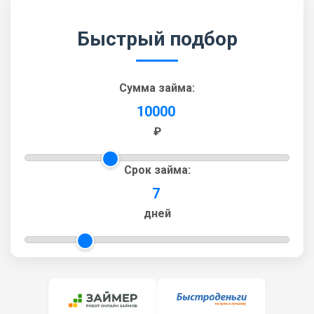
Быстрый подбор
Сумма займа:
10000
₽
Срок займа:
7
дней