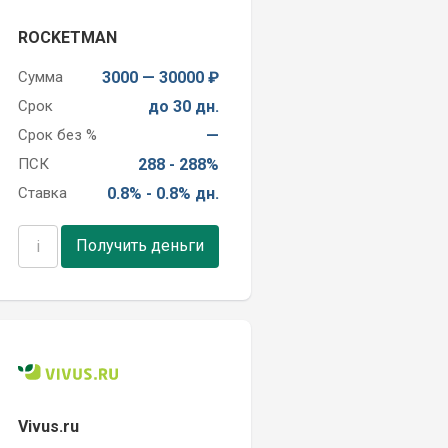
ROCKETMAN
Сумма
3000 — 30000 ₽
Срок
до 30 дн.
Срок без %
—
ПСК
288 - 288%
Ставка
0.8% - 0.8% дн.
Получить деньги
i
Vivus.ru