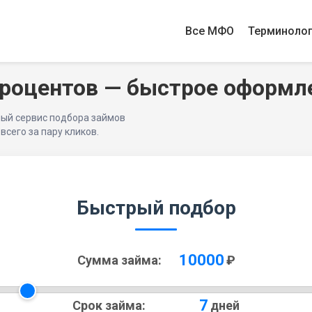
Все МФО
Терминоло
процентов — быстрое оформл
ный сервис подбора займов
сего за пару кликов.
Быстрый подбор
10000
Сумма займа:
₽
7
Срок займа:
дней