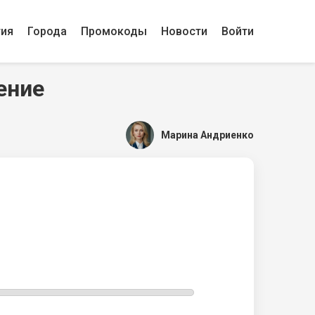
гия
Города
Промокоды
Новости
Войти
ение
Марина Андриенко