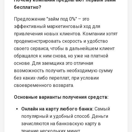
бесплатно?
Предложение "займ под 0%" – это
эффективный маркетинговый ход для
привлечения новых клиентов. Компании хотят
продемонстрировать скорость и удобство
своего сервиса, чтобы в дальнейшем клиент
обращался к ним снова, но уже на платной
основе. Для заемщика это отличная
возможность получить необходимую сумму
без каких-либо переплат, при условии
своевременного возврата.
Основные варианты получения средств:
Онлайн на карту любого банка:
Самый
популярный и удобный способ. Деньги
зачисляются на банковскую карту в
течение нескольких минут.