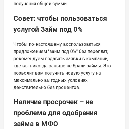
получения общей суммы.
Совет: чтобы пользоваться
услугой Займ под 0%
Чтобы по-настоящему воспользоваться
предложением "займ под 0%" без переплат,
рекомендуем подавать заявки в компании,
где вы никогда раньше не брали займы. Это
позволит вам получить новую услугу на
максимально выгодных условиях,
действительно без процентов.
Наличие просрочек – не
проблема для одобрения
займа в МФО