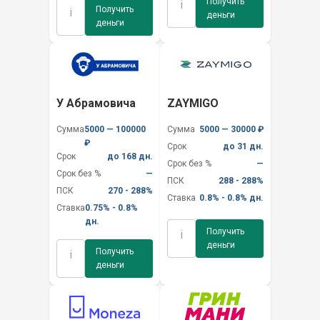
Получить
i
Получить
i
деньги
деньги
У Абрамовича
ZAYMIGO
Сумма
5000 — 100000
Сумма
5000 — 30000 ₽
₽
Срок
до 31 дн.
Срок
до 168 дн.
Срок без %
—
Срок без %
—
ПСК
288 - 288%
ПСК
270 - 288%
Ставка
0.8% - 0.8% дн.
Ставка
0.75% - 0.8%
дн.
Получить
i
деньги
Получить
i
деньги