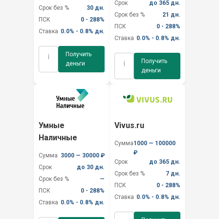
Срок
до 365 дн.
Срок без %
30 дн.
Срок без %
21 дн.
ПСК
0 - 288%
ПСК
0 - 288%
Ставка
0.0% - 0.8% дн.
Ставка
0.0% - 0.8% дн.
Получить
i
Получить
i
деньги
деньги
Умные
Vivus.ru
Наличные
Сумма
1000 — 100000
₽
Сумма
3000 — 30000 ₽
Срок
до 365 дн.
Срок
до 30 дн.
Срок без %
7 дн.
Срок без %
—
ПСК
0 - 288%
ПСК
0 - 288%
Ставка
0.0% - 0.8% дн.
Ставка
0.0% - 0.8% дн.