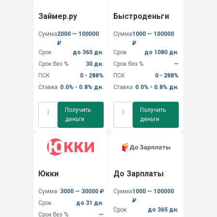
Займер.ру
Быстроденьги
Сумма
2000 — 100000
Сумма
1000 — 100000
₽
₽
Срок
до 365 дн.
Срок
до 1080 дн.
Срок без %
30 дн.
Срок без %
—
ПСК
0 - 288%
ПСК
0 - 288%
Ставка
0.0% - 0.8% дн.
Ставка
0.0% - 0.8% дн.
Получить
Получить
i
i
деньги
деньги
Юкки
До Зарплаты
Сумма
3000 — 30000 ₽
Сумма
1000 — 100000
₽
Срок
до 31 дн.
Срок
до 365 дн.
Срок без %
—