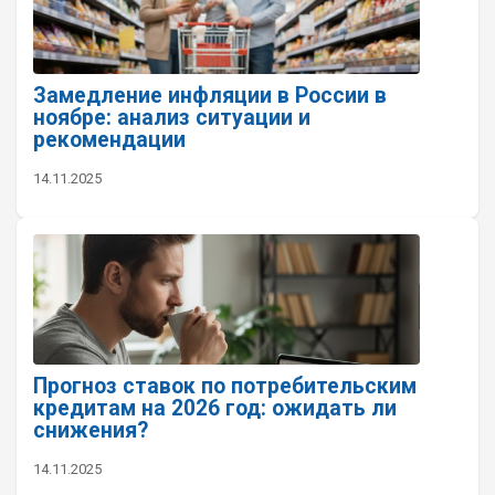
Замедление инфляции в России в
ноябре: анализ ситуации и
рекомендации
14.11.2025
Прогноз ставок по потребительским
кредитам на 2026 год: ожидать ли
снижения?
14.11.2025