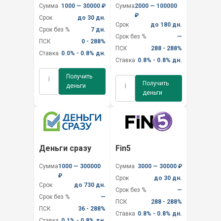
Сумма
1000 — 30000 ₽
Сумма
2000 — 100000
₽
Срок
до 30 дн.
Срок
до 180 дн.
Срок без %
7 дн.
Срок без %
—
ПСК
0 - 288%
ПСК
288 - 288%
Ставка
0.0% - 0.8% дн.
Ставка
0.8% - 0.8% дн.
Получить
i
Получить
i
деньги
деньги
Деньги сразу
Fin5
Сумма
1000 — 300000
Сумма
3000 — 30000 ₽
₽
Срок
до 30 дн.
Срок
до 730 дн.
Срок без %
—
Срок без %
—
ПСК
288 - 288%
ПСК
36 - 288%
Ставка
0.8% - 0.8% дн.
Ставка
0.1% - 0.8% дн.