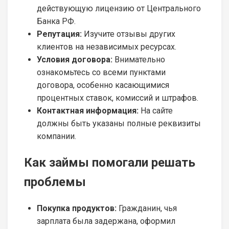
действующую лицензию от Центрального
Банка РФ.
Репутация:
Изучите отзывы других
клиентов на независимых ресурсах.
Условия договора:
Внимательно
ознакомьтесь со всеми пунктами
договора, особенно касающимися
процентных ставок, комиссий и штрафов.
Контактная информация:
На сайте
должны быть указаны полные реквизиты
компании.
Как займы помогали решать
проблемы
Покупка продуктов:
Гражданин, чья
зарплата была задержана, оформил