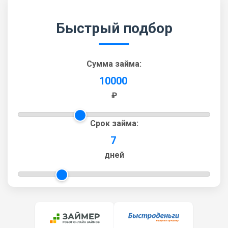
Быстрый подбор
Сумма займа:
10000
₽
Срок займа:
7
дней