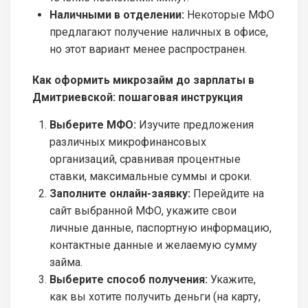
Наличными в отделении:
Некоторые МФО
предлагают получение наличных в офисе,
но этот вариант менее распространен.
Как оформить микрозайм до зарплаты в
Дмитриевской: пошаговая инструкция
Выберите МФО:
Изучите предложения
различных микрофинансовых
организаций, сравнивая процентные
ставки, максимальные суммы и сроки.
Заполните онлайн-заявку:
Перейдите на
сайт выбранной МФО, укажите свои
личные данные, паспортную информацию,
контактные данные и желаемую сумму
займа.
Выберите способ получения:
Укажите,
как вы хотите получить деньги (на карту,