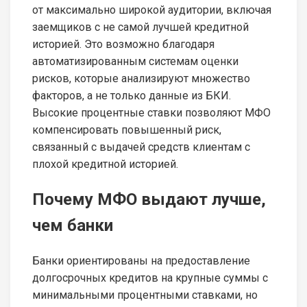
от максимально широкой аудитории, включая
заемщиков с не самой лучшей кредитной
историей. Это возможно благодаря
автоматизированным системам оценки
рисков, которые анализируют множество
факторов, а не только данные из БКИ.
Высокие процентные ставки позволяют МФО
компенсировать повышенный риск,
связанный с выдачей средств клиентам с
плохой кредитной историей.
Почему МФО выдают лучше,
чем банки
Банки ориентированы на предоставление
долгосрочных кредитов на крупные суммы с
минимальными процентными ставками, но