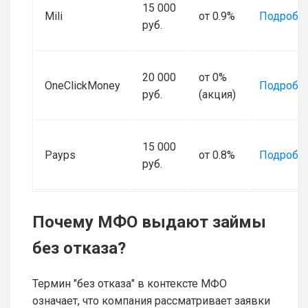
15 000
Mili
от 0.9%
Подробн
руб.
20 000
от 0%
OneClickMoney
Подробн
руб.
(акция)
15 000
Payps
от 0.8%
Подробн
руб.
Почему МФО выдают займы
без отказа?
Термин "без отказа" в контексте МФО
означает, что компания рассматривает заявки