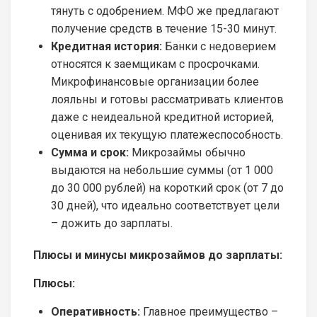
тянуть с одобрением. МФО же предлагают
получение средств в течение 15-30 минут.
Кредитная история:
Банки с недоверием
относятся к заемщикам с просрочками.
Микрофинансовые организации более
лояльны и готовы рассматривать клиентов
даже с неидеальной кредитной историей,
оценивая их текущую платежеспособность.
Сумма и срок:
Микрозаймы обычно
выдаются на небольшие суммы (от 1 000
до 30 000 рублей) на короткий срок (от 7 до
30 дней), что идеально соответствует цели
– дожить до зарплаты.
Плюсы и минусы микрозаймов до зарплаты:
Плюсы:
Оперативность:
Главное преимущество –