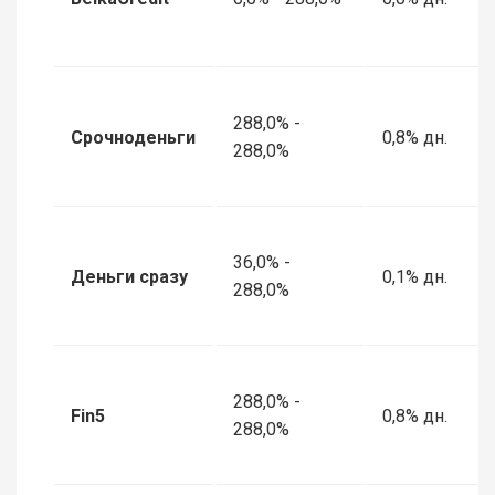
288,0% -
Срочноденьги
0,8% дн.
288,0%
36,0% -
Деньги сразу
0,1% дн.
288,0%
288,0% -
Fin5
0,8% дн.
288,0%