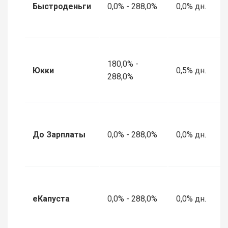
Быстроденьги
0,0% - 288,0%
0,0% дн.
180,0% -
Юкки
0,5% дн.
288,0%
До Зарплаты
0,0% - 288,0%
0,0% дн.
еКапуста
0,0% - 288,0%
0,0% дн.