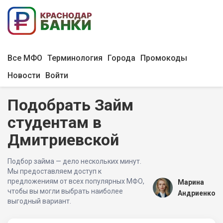
Все МФО
Терминология
Города
Промокоды
Новости
Войти
Подобрать Займ
студентам в
Дмитриевской
Подбор займа — дело нескольких минут.
Мы предоставляем доступ к
предложениям от всех популярных МФО,
Марина
чтобы вы могли выбрать наиболее
Андриенко
выгодный вариант.