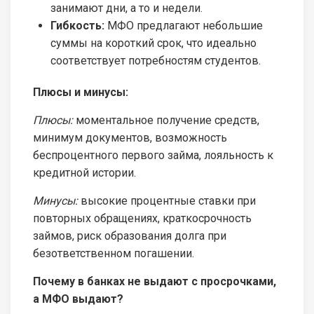
занимают дни, а то и недели.
Гибкость:
МФО предлагают небольшие
суммы на короткий срок, что идеально
соответствует потребностям студентов.
Плюсы и минусы:
Плюсы:
моментальное получение средств,
минимум документов, возможность
беспроцентного первого займа, лояльность к
кредитной истории.
Минусы:
высокие процентные ставки при
повторных обращениях, краткосрочность
займов, риск образования долга при
безответственном погашении.
Почему в банках не выдают с просрочками,
а МФО выдают?