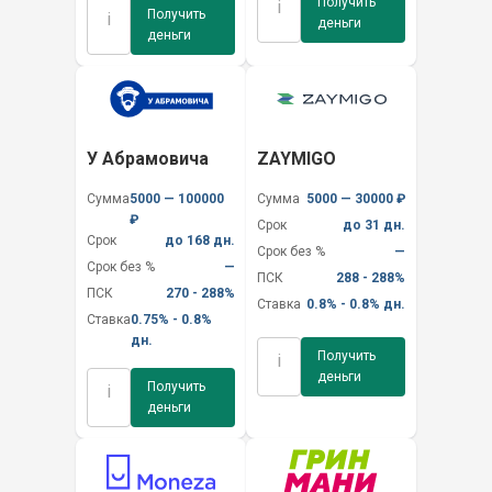
Получить
i
Получить
i
деньги
деньги
У Абрамовича
ZAYMIGO
Сумма
5000 — 100000
Сумма
5000 — 30000 ₽
₽
Срок
до 31 дн.
Срок
до 168 дн.
Срок без %
—
Срок без %
—
ПСК
288 - 288%
ПСК
270 - 288%
Ставка
0.8% - 0.8% дн.
Ставка
0.75% - 0.8%
дн.
Получить
i
деньги
Получить
i
деньги