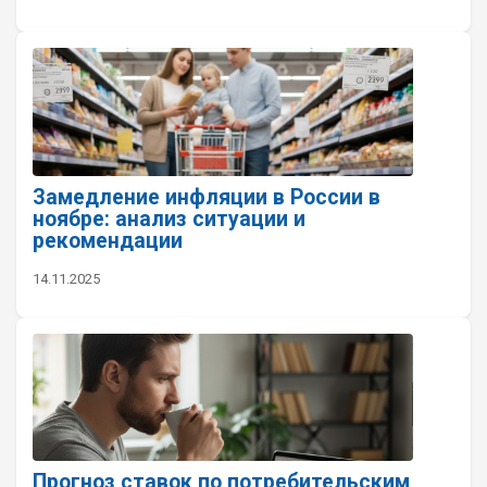
Замедление инфляции в России в
ноябре: анализ ситуации и
рекомендации
14.11.2025
Прогноз ставок по потребительским