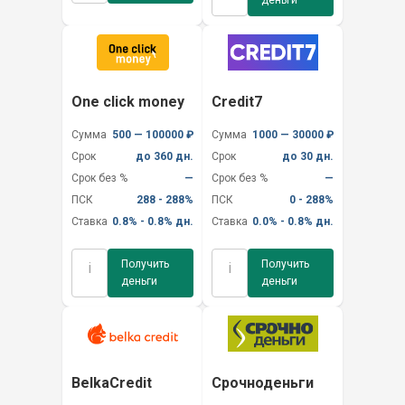
деньги
One click money
Credit7
Сумма
500 — 100000 ₽
Сумма
1000 — 30000 ₽
Срок
до 360 дн.
Срок
до 30 дн.
Срок без %
—
Срок без %
—
ПСК
288 - 288%
ПСК
0 - 288%
Ставка
0.8% - 0.8% дн.
Ставка
0.0% - 0.8% дн.
Получить
Получить
i
i
деньги
деньги
BelkaCredit
Срочноденьги