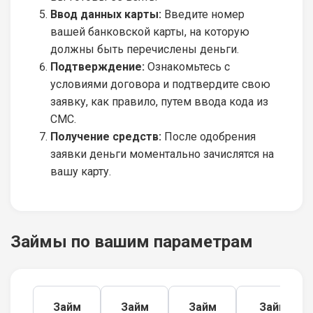
Ввод данных карты:
Введите номер
вашей банковской карты, на которую
должны быть перечислены деньги.
Подтверждение:
Ознакомьтесь с
условиями договора и подтвердите свою
заявку, как правило, путем ввода кода из
СМС.
Получение средств:
После одобрения
заявки деньги моментально зачислятся на
вашу карту.
Займы по вашим параметрам
Займ
Займ
Займ
Займ на