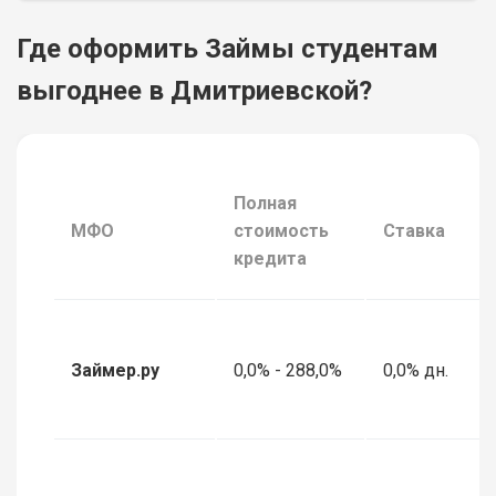
Где оформить Займы студентам
выгоднее в Дмитриевской?
Полная
МФО
стоимость
Ставка
кредита
Займер.ру
0,0% - 288,0%
0,0% дн.