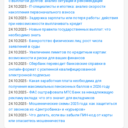
с выплатой долгов: анализ ситуации и рекомендации
24.10.2025
-
IT-специалисты и ипотека: анализ скорости
накопления первоначального взноса
24.10.2025
-
Задержка зарплаты или потеря работы: действия
при невозможности выплачивать кредит
24.10.2025
-
Новые правила государственных выплат: что
необходимо знать
24.10.2025
-
Банкротство физических лиц: рост числа
заявлений в суды
24.10.2025
-
Увеличение лимитов по кредитным картам:
возможности и риски для ваших финансов
24.10.2025
-
Сбербанк переводит банковские справки в
онлайн-формат с усиленной квалифицированной
электронной подписью
24.10.2025
-
Какая заработная плата необходима для
получения максимальных пенсионных баллов к 2026 году
24.10.2025
-
ФАС оштрафовала МТС Банк за ненадлежащую
рекламу вклада: что это значит для вкладчиков
24.10.2025
-
Мошеннические схемы 2025 года: как защититься
от звонков из «Центробанка» и «курьеров»
24.10.2025
-
Что делать, если вы забыли ПИН-код от карты
или опасаетесь мошенничества