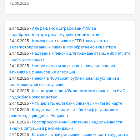
12.09.2025
24.10.2025
-
Альфа-Банк оштрафован ФАС за
недобросовестную рекламу дебетовой карты
24.10.2025
-
Изменения в выписке ЕГРН: как узнать о
зарегистрированных лицах в приобретаемой квартире
24.10.2025
-
Надбавка к пенсии для граждан старше 80 лет: что
необходимо знать
24.10.2025
-
Новые лимиты на снятие наличных: анализ
влияния на финансовые операции
24.10.2025
-
Пенсия в 100 тысяч рублей: анализ условий и
возможностей её получения
24.10.2025
-
Как получить до 40% налогового вычета на ИИС:
подробное руководство
24.10.2025
-
Что делать, если банк снизил лимиты по карте
24.10.2025
-
Кредитная амнистия от Тинькофф: условия и
рекомендации для заёмщиков
24.10.2025
-
Рост просроченной ипотечной задолженности:
анализ ситуации и рекомендации
24.10.2025
-
Каждый пятый россиянин испытывает трудности