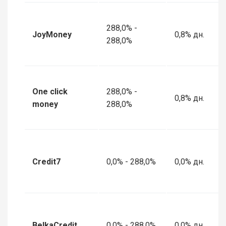
288,0% -
JoyMoney
0,8% дн.
288,0%
One click
288,0% -
0,8% дн.
money
288,0%
Credit7
0,0% - 288,0%
0,0% дн.
BelkaCredit
0,0% - 288,0%
0,0% дн.