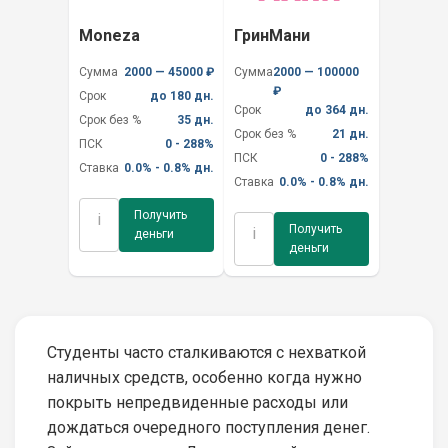
Moneza
ГринМани
Сумма
2000 — 45000 ₽
Сумма
2000 — 100000
₽
Срок
до 180 дн.
Срок
до 364 дн.
Срок без %
35 дн.
Срок без %
21 дн.
ПСК
0 - 288%
ПСК
0 - 288%
Ставка
0.0% - 0.8% дн.
Ставка
0.0% - 0.8% дн.
Получить
i
Получить
i
деньги
деньги
Студенты часто сталкиваются с нехваткой
наличных средств, особенно когда нужно
покрыть непредвиденные расходы или
дождаться очередного поступления денег.